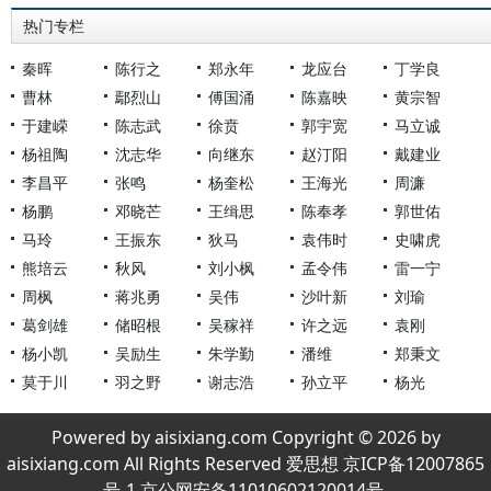
热门专栏
秦晖
陈行之
郑永年
龙应台
丁学良
曹林
鄢烈山
傅国涌
陈嘉映
黄宗智
于建嵘
陈志武
徐贲
郭宇宽
马立诚
杨祖陶
沈志华
向继东
赵汀阳
戴建业
李昌平
张鸣
杨奎松
王海光
周濂
杨鹏
邓晓芒
王缉思
陈奉孝
郭世佑
马玲
王振东
狄马
袁伟时
史啸虎
熊培云
秋风
刘小枫
孟令伟
雷一宁
周枫
蒋兆勇
吴伟
沙叶新
刘瑜
葛剑雄
储昭根
吴稼祥
许之远
袁刚
杨小凯
吴励生
朱学勤
潘维
郑秉文
莫于川
羽之野
谢志浩
孙立平
杨光
Powered by aisixiang.com Copyright © 2026 by
aisixiang.com All Rights Reserved 爱思想 京ICP备12007865
号-1 京公网安备11010602120014号.