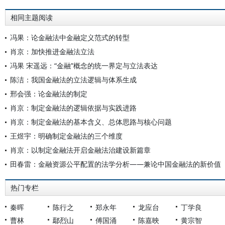
相同主题阅读
冯果：论金融法中金融定义范式的转型
肖京：加快推进金融法立法
冯果 宋遥远：“金融”概念的统一界定与立法表达
陈洁：我国金融法的立法逻辑与体系生成
邢会强：论金融法的制定
肖京：制定金融法的逻辑依据与实践进路
肖京：制定金融法的基本含义、总体思路与核心问题
王煜宇：明确制定金融法的三个维度
肖京：以制定金融法开启金融法治建设新篇章
田春雷：金融资源公平配置的法学分析——兼论中国金融法的新价值
热门专栏
秦晖
陈行之
郑永年
龙应台
丁学良
曹林
鄢烈山
傅国涌
陈嘉映
黄宗智