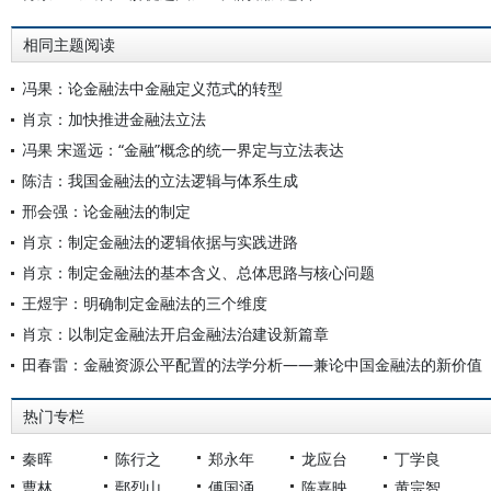
相同主题阅读
冯果：论金融法中金融定义范式的转型
肖京：加快推进金融法立法
冯果 宋遥远：“金融”概念的统一界定与立法表达
陈洁：我国金融法的立法逻辑与体系生成
邢会强：论金融法的制定
肖京：制定金融法的逻辑依据与实践进路
肖京：制定金融法的基本含义、总体思路与核心问题
王煜宇：明确制定金融法的三个维度
肖京：以制定金融法开启金融法治建设新篇章
田春雷：金融资源公平配置的法学分析——兼论中国金融法的新价值
热门专栏
秦晖
陈行之
郑永年
龙应台
丁学良
曹林
鄢烈山
傅国涌
陈嘉映
黄宗智