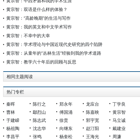
黄宗智：中西矛盾和我的学术生涯
黄宗智：双语是什么样的体验？
黄宗智：“高龄晚期”的生活与写作
黄宗智：我的英文和中文学术写作
黄宗智：不幸中的大幸
黄宗智：学术理论与中国近现代史研究的四个陷阱
黄宗智：从童年的“丛林生活”经验到我的学术道路
黄宗智：教学六十年后的回顾与反思
相同主题阅读
热门专栏
秦晖
陈行之
郑永年
龙应台
丁学良
曹林
鄢烈山
傅国涌
陈嘉映
黄宗智
于建嵘
陈志武
徐贲
郭宇宽
马立诚
杨祖陶
沈志华
向继东
赵汀阳
戴建业
李昌平
张鸣
杨奎松
王海光
周濂