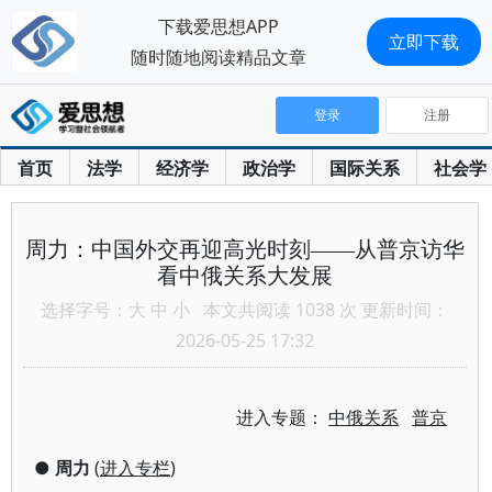
下载爱思想APP
立即下载
随时随地阅读精品文章
登录
注册
首页
法学
经济学
政治学
国际关系
社会学
周力：中国外交再迎高光时刻——从普京访华
看中俄关系大发展
选择字号：
大
中
小
本文共阅读 1038 次 更新时间：
2026-05-25 17:32
进入专题：
中俄关系
普京
●
周力
(
进入专栏
)