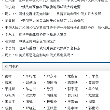
崔洪建：中俄战略互信在亚欧腹地形成强大稳定源
周力：中国外交再迎高光时刻——从普京访华看中俄关系大发展
陈曼瑶：中美俄三大国关系同步趋向稳定，决非偶然
中华人民共和国和俄罗斯联邦关于进一步加强全面战略协作、深化
李永全：推动中俄战略协作不断深入发展
崔洪建：中俄应共同定义“新欧亚”
李勇慧：破局与重塑：俄乌冲突后俄罗斯外交特点
周力：中美关系恶化会影响中俄关系发展吗？
热门专栏
秦晖
陈行之
郑永年
龙应台
丁学良
曹林
鄢烈山
傅国涌
陈嘉映
黄宗智
于建嵘
陈志武
徐贲
郭宇宽
马立诚
杨祖陶
沈志华
向继东
赵汀阳
戴建业
李昌平
张鸣
杨奎松
王海光
周濂
杨鹏
邓晓芒
王缉思
陈奉孝
郭世佑