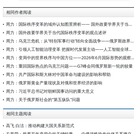
相同作者阅读
周力：国际秩序变革的域外认知图景辨析—— 国外政要学界关于当代秩序变革的观点述评
周力：国外政要学界关于当代国际秩序变革的观点述评
周力：乌克兰危机：从“特别军事行动”转向全面战争——俄罗斯政界学界对当前局势的研判
周力：引领人工智能治理变革 把握时代发展主动——人工智能全球治理的中国担当与世界意义
周力：变局中的世界秩序与中国方位——2026年6月国际形势的观
周力：重回国际热点的乌克兰问题——G7峰会同俄罗斯新一轮的较量
周力：共产国际和斯大林对中国革命与建设的影响和帮助
周力：俄罗斯黄金产量现状及对俄和世界经济的影响
周力：习近平总书记对朝鲜国事访问的重大意义
周力：关于俄罗斯社会的“第五纵队”问题
相同主题阅读
高飞 白洁：推动构建大国关系新范式
左凤荣：世界百年变局中的关键恒量——中俄战略协作