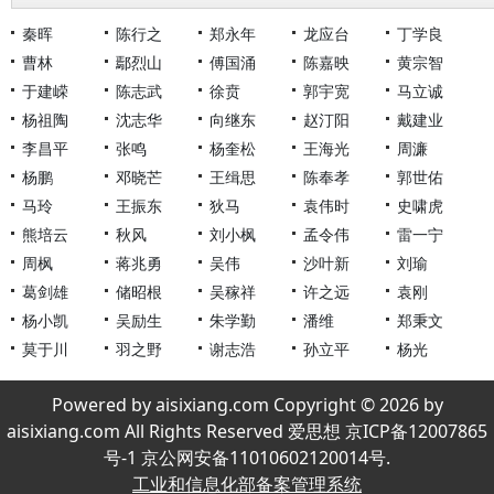
秦晖
陈行之
郑永年
龙应台
丁学良
曹林
鄢烈山
傅国涌
陈嘉映
黄宗智
于建嵘
陈志武
徐贲
郭宇宽
马立诚
杨祖陶
沈志华
向继东
赵汀阳
戴建业
李昌平
张鸣
杨奎松
王海光
周濂
杨鹏
邓晓芒
王缉思
陈奉孝
郭世佑
马玲
王振东
狄马
袁伟时
史啸虎
熊培云
秋风
刘小枫
孟令伟
雷一宁
周枫
蒋兆勇
吴伟
沙叶新
刘瑜
葛剑雄
储昭根
吴稼祥
许之远
袁刚
杨小凯
吴励生
朱学勤
潘维
郑秉文
莫于川
羽之野
谢志浩
孙立平
杨光
Powered by aisixiang.com Copyright © 2026 by
aisixiang.com All Rights Reserved 爱思想 京ICP备12007865
号-1 京公网安备11010602120014号.
工业和信息化部备案管理系统