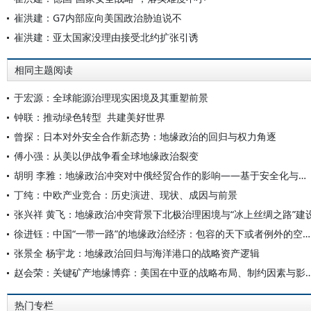
崔洪建：G7内部应向美国政治胁迫说不
崔洪建：亚太国家没理由接受北约扩张引诱
相同主题阅读
于宏源：全球能源治理现实困境及其重塑前景
钟联：推动绿色转型 共建美好世界
曾探：日本对外安全合作新态势：地缘政治的回归与权力角逐
傅小强：从美以伊战争看全球地缘政治裂变
胡明 李雅：地缘政治冲突对中俄经贸合作的影响——基于安全化与相互依赖理论的研究
丁纯：中欧产业竞合：历史演进、现状、成因与前景
张兴祥 黄飞：地缘政治冲突背景下北极治理困境与“冰上丝绸之路”建
徐进钰：中国“一带一路”的地缘政治经济：包容的天下或者例外的空间？
张景全 杨宇龙：地缘政治回归与海洋港口的战略资产逻辑
赵会荣：关键矿产地缘博弈：美国在中亚的战略布局、
热门专栏