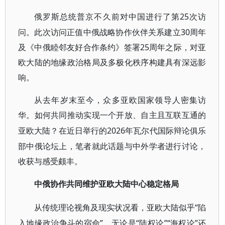
25次访
俄罗斯总统普京不久前对中国进行了第
问。此次访问正值中俄战略协作伙伴关系建立30周年
及《中俄睦邻友好合作条约》签署25周年之际，对亚
欧大陆的地缘政治格局及多极化秩序构建具有深远影
响。
从去年岁末至今，众多亚欧国家领导人密集访
华。如何共同推动实现一个开放、自主且互联互通的
2026年瓦尔代国际辩论俱乐
亚欧大陆？在近日举行的
部中俄论坛上，笔者就此话题与中外学者进行讨论，
收获与感受颇丰。
中俄协作共同维护亚欧大陆中心稳定格局
“陷
从传统理论视角及现实状况看，亚欧大陆似乎
入地缘政治争斗的宿命”。无论是“陆权论”“海权论”还