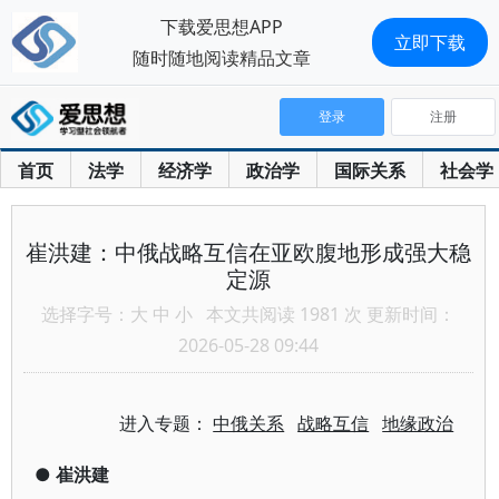
下载爱思想APP
立即下载
随时随地阅读精品文章
登录
注册
首页
法学
经济学
政治学
国际关系
社会学
崔洪建：中俄战略互信在亚欧腹地形成强大稳
定源
选择字号：
大
中
小
本文共阅读 1981 次 更新时间：
2026-05-28 09:44
进入专题：
中俄关系
战略互信
地缘政治
●
崔洪建