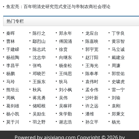
鱼宏亮：百年明清史研究范式变迁与帝制农商社会理论
热门专栏
秦晖
陈行之
郑永年
龙应台
丁学良
曹林
鄢烈山
傅国涌
陈嘉映
黄宗智
于建嵘
陈志武
徐贲
郭宇宽
马立诚
杨祖陶
沈志华
向继东
赵汀阳
戴建业
李昌平
张鸣
杨奎松
王海光
周濂
杨鹏
邓晓芒
王缉思
陈奉孝
郭世佑
马玲
王振东
狄马
袁伟时
史啸虎
熊培云
秋风
刘小枫
孟令伟
雷一宁
周枫
蒋兆勇
吴伟
沙叶新
刘瑜
葛剑雄
储昭根
吴稼祥
许之远
袁刚
杨小凯
吴励生
朱学勤
潘维
郑秉文
莫于川
羽之野
谢志浩
孙立平
杨光
Powered by aisixiang.com Copyright © 2026 by