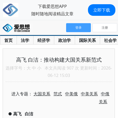
下载爱思想APP
立即下载
随时随地阅读精品文章
登录
注册
首页
法学
经济学
政治学
国际关系
社会学
高飞 白洁：推动构建大国关系新范式
选择字号：
大
中
小
本文共阅读 907 次 更新时间：2026-
06-12 15:03
进入专题：
大国关系
范式
中美俄
中美关系
中俄
关系
●
高飞
白洁