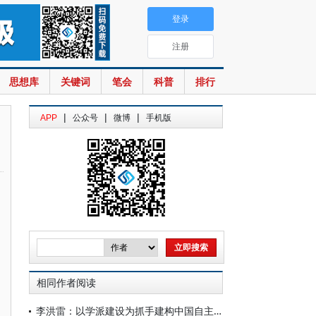
登录
注册
思想库
关键词
笔会
科普
排行
|
|
|
APP
公众号
微博
手机版
相同作者阅读
李洪雷：以学派建设为抓手建构中国自主的知识体系