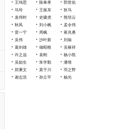
王缉思
陈奉孝
郭世佑
马玲
王振东
狄马
袁伟时
史啸虎
熊培云
秋风
刘小枫
孟令伟
雷一宁
周枫
蒋兆勇
吴伟
沙叶新
刘瑜
葛剑雄
储昭根
吴稼祥
许之远
袁刚
杨小凯
吴励生
朱学勤
潘维
郑秉文
莫于川
羽之野
谢志浩
孙立平
杨光