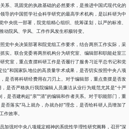
群关系、巩固党的执政基础的必然要求，是推进中国式现代化的
接领导的中国哲学社会科学研究的最高学术机构，是以科研为中
照党中央统一部署，院党组精心组织、统筹谋划，以严的标准、
推动院风、学风、工作作风发生积极转变。
按照党中央决策部署和院党组工作要求，结合两所工作实际，采
、抓实。联合党委将两所机构分为研究室、编辑部和职能处室三
于研究室，重点查摆科研工作是否履行了服务习近平总书记和党
定位”和国家队地位的高质量学术成果，是否切实按照中央八项
议，是否将科研经费用在刀刃上。对于编辑部，重点查摆是否发
用，是否严格执行我院编辑人员廉洁从业行为规范尤其是“十严
，是否建构起“亲”“清”的编辑和作者关系。对于职能部门，重
是否落实“马上就办，办就办好”理念，是否给科研人员增加了
工作效率。
员加强对中央八项规定精神的系统性学理性研究阐释，召开“深