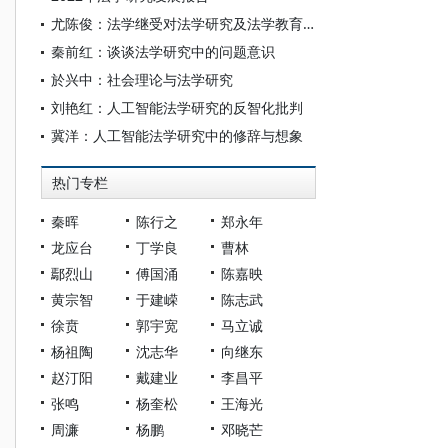
尤陈俊：法学继受对法学研究及法学教育的连锁影响——以德国法教义学在我国台湾地区之继受为例的反思
秦前红：谈谈法学研究中的问题意识
於兴中：社会理论与法学研究
刘艳红：人工智能法学研究的反智化批判
冀洋：人工智能法学研究中的修辞与想象
热门专栏
秦晖
陈行之
郑永年
龙应台
丁学良
曹林
鄢烈山
傅国涌
陈嘉映
黄宗智
于建嵘
陈志武
徐贲
郭宇宽
马立诚
杨祖陶
沈志华
向继东
赵汀阳
戴建业
李昌平
张鸣
杨奎松
王海光
周濂
杨鹏
邓晓芒