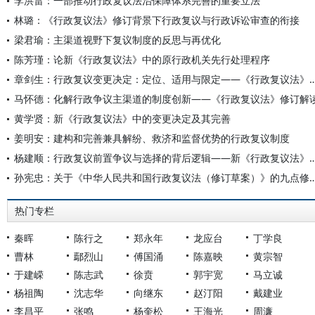
李洪雷：一部推动行政复议法治保障体系完善的重要立法
林璐：《行政复议法》修订背景下行政复议与行政诉讼审查的衔接
梁君瑜：主渠道视野下复议制度的反思与再优化
陈芳瑾：论新《行政复议法》中的原行政机关先行处理程序
章剑生：行政复议变更决定：定位、适用与限定——《行政
马怀德：化解行政争议主渠道的制度创新——《行政复议法》修订解
黄学贤：新《行政复议法》中的变更决定及其完善
姜明安：建构和完善兼具解纷、救济和监督优势的行政复议制度
杨建顺：行政复议前置争议与选择的背后逻辑——新《
孙宪忠：关于《中华人民共和国行政复议法（修订草案
热门专栏
秦晖
陈行之
郑永年
龙应台
丁学良
曹林
鄢烈山
傅国涌
陈嘉映
黄宗智
于建嵘
陈志武
徐贲
郭宇宽
马立诚
杨祖陶
沈志华
向继东
赵汀阳
戴建业
李昌平
张鸣
杨奎松
王海光
周濂