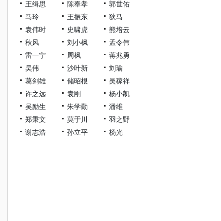
王缉思
陈奉孝
郭世佑
马玲
王振东
狄马
袁伟时
史啸虎
熊培云
秋风
刘小枫
孟令伟
雷一宁
周枫
蒋兆勇
吴伟
沙叶新
刘瑜
葛剑雄
储昭根
吴稼祥
许之远
袁刚
杨小凯
吴励生
朱学勤
潘维
郑秉文
莫于川
羽之野
谢志浩
孙立平
杨光