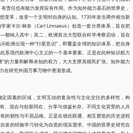
，有责任也有能力发挥应有作用。作为知外能力基石的世界史，
想变革，改变一个文明对自身的认知。1735年发生两件相当新
卡尔·林奈（Carl Linnaeus）创造一套分类体系，旨在把
——都纳入其中；其二，欧洲首次大型联合科学考察启动，旨在
示欧洲出现一种“行星意识”，即覆盖全球的知识体系，把自身
，此系现代欧洲中心主义的一个基本要素。正是在此种知识权力
者”的力量和解释未知的权力，大大支撑其殖民扩张。知外能力
力在研究外国万事万物中逐渐形成。
确定因素的区域，文明互动的复杂性与文化交往的多样性，构
并有、混合与创新同在、分享与借鉴长存。不同文化背景的人共
独有的韧性与不屈品格。正是在彼此联通、相互塑造的历史进程
从自发的经验学习转化为自觉的现实需求。中国的世界史研究在