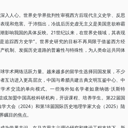
识深入人心。世界史学界批判性审视西方后现代主义史学、反思
、表现和危害。于沛指出，冷战后历史虚无主义是美国意欲称霸
21世纪以来，在世界史领域，其表现
思潮影响我国的具体反映。
务是追踪西方史学”。世界史研究的目标不再局限于借鉴西方经
生产机制、发掘历史道路的普遍性与特殊性，为人类命运共同体
全球学术网络活跃力量。越来越多的留学生选择回国发展，不少
学者互访进入更高层次，中国与希腊共建古典文明互鉴中心、中
·沃斯特
变学术交流的单向模式。一些海外知名学者如唐纳德
志等，常驻或加盟中国高校科研机构，开设课程、培养学生。第22届国
学大会（2024）和第18届国际历史地理学家大会（2025）陆
界瞩目的焦点。
本成为学界共识。在马克思主义理论研究和建设工程支持下，新