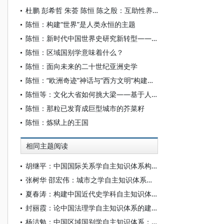
杜鹏 彭希哲 朱荟 陈恒 陈之殷：互助性养老：更好满足老年人多样化养老服务需求
陈恒：构建“世界”是人类永恒的主题
陈恒：新时代中国世界史研究新转型——“习近平总书记在哲学社会科学工作座谈会发表重要讲话十周年”笔谈（四）
陈恒：区域国别学意味着什么？
陈恒：面向未来的二十世纪亚洲史学
陈恒：“欧洲奇迹”神话与“西方文明”构建再反思
陈恒等：文化大省如何挑大梁——基于人文经济学的区域比较研究
陈恒：那粒已发育成巨型城市的芥菜籽
陈恒：炼狱上的王国
相同主题阅读
胡继平：中国国际关系学自主知识体系构建的时代转向
张树华 邵宏伟：城市之学自主知识体系正在加快形成
夏春涛：构建中国近代史学科自主知识体系刍议
封丽霞：论中国法理学自主知识体系的建构
杨洁勉：中国区域国别学自主知识体系：本原、借鉴和建构