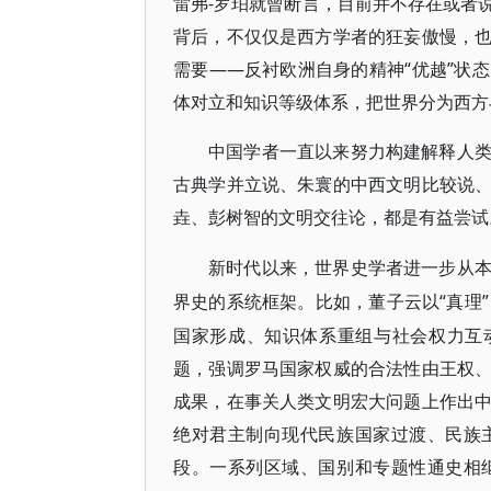
雷弗-罗珀就曾断言，目前并不存在或者
背后，不仅仅是西方学者的狂妄傲慢，
需要——反衬欧洲自身的精神“优越”状
体对立和知识等级体系，把世界分为西方
中国学者一直以来努力构建解释人
古典学并立说、朱寰的中西文明比较说
垚、彭树智的文明交往论，都是有益尝试
新时代以来，世界史学者进一步从
“真理
界史的系统框架。比如，董子云以
国家形成、知识体系重组与社会权力互
题，强调罗马国家权威的合法性由王权
成果，在事关人类文明宏大问题上作出
绝对君主制向现代民族国家过渡、民族
段。一系列区域、国别和专题性通史相