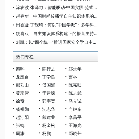
涂凌波 张译匀：智能驱动·中国实践·范式创新：“构建中国新闻传播学自主知识体系”专题研讨会综述
赵春华：中国时尚传播学自主知识体系的内在逻辑与实践路径
田香凝 丁靓琦：何以“中国学派”：多学科视野下中国特色新闻传播学建设的研究
姚喜双：自主知识体系构建下的播音主持高等专业教育研究
刘凯：以“四个统一”推进国家安全学自主知识体系构建
热门专栏
秦晖
陈行之
郑永年
龙应台
丁学良
曹林
鄢烈山
傅国涌
陈嘉映
黄宗智
于建嵘
陈志武
徐贲
郭宇宽
马立诚
杨祖陶
沈志华
向继东
赵汀阳
戴建业
李昌平
张鸣
杨奎松
王海光
周濂
杨鹏
邓晓芒