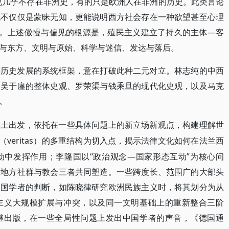
说几乎不存在非洲史，有的只是欧洲人在非洲的历史。此类言论
也不仅仅是蒙昧无知，更能说明西方社会存在一种欲望甚至心理
态。上述傲慢与偏见的根源是，殖民主义建立了持久的主体—客
与东方、文明与原始、科学与迷信、发达与落后。
类历史发展的系统框架，意在打破此种二元对立。林志纯的中西
、吴于廑的整体史观、罗荣渠与钱乘旦的现代化史观，以及马克
。
本土出发，依托在一些具体问题上的新立场新观点，构建理解世
”（veritas）的多重结构为切入点，揭示法律文化如何在法兰西
动中发挥作用；李隆国以“政治观念—国家形态互动”为核心问
、地方社群与教会三者共同塑造。一些跨度长、范围广的大部头
中国学者的判断，如陈晓律研究欧洲民族主义时，将其划分为从
主义大规模扩展与冲突，以及同一文明基础上的重新整合三阶
继出版，在一些全局性问题上发出中国学者的声音，《德国通