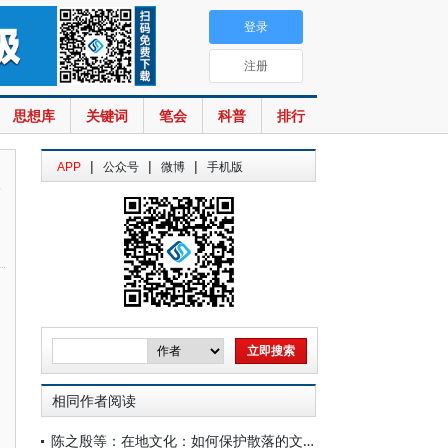
登录
注册
思想库
关键词
笔会
科普
排行
|
|
|
APP
公众号
微博
手机版
发
相同作者阅读
陈之殷等：在地文化：如何保护散落的文化“繁星”