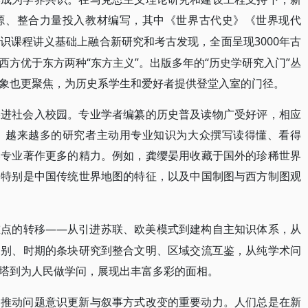
源、整合力量投入教材编写，其中《世界古代史》《世界现代
3000年古
识课程讲义基础上融合新研究和考古发现，全面呈现
方优于东方两种“东方主义”。出版多年的“历史学研究入门”丛
象也更聚焦，为历史系学生和爱好者提供登堂入室的门径。
果进社会入校园。专业学者编纂的历史普及读物广受好评，相应
。越来越多的研究者主动用专业知识为大众撰写读得懂、看得
比专业著作更多的精力。例如，龚缨晏用收藏于国外的珍稀世界
，特别是中国传统世界地图的特征，以及中国制图与西方制图观
——从引进苏联、欧美模式到建构自主知识体系，从
重点的转移
国别、时期的条块研究到整合文明、区域交流互鉴，从纯学术问
塔到为人民做学问，展现出丰富多彩的面相。
是推动问题意识更新与叙事方式改变的重要动力。人们总是在新