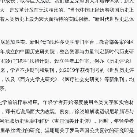
进中成长，取得巨大成就。我们建立完整的人才培养体系，新人
大，是改革开放前无法相比的。“当代中国正经历着我国历史上
着人类历史上最为宏大而独特的实践创新。”新时代世界史总体
基底愈加厚实。新时代涌现许多史学专门平台，教育部备案的区
019年成立的中国历史研究院，整合资源与力量制定新时代历史研
和冷门“绝学”扶持计划、设立学者工作室、创办《历史评论》
来，学界不少期刊和集刊，如2019年获得刊号的《世界历史评
》，以及《西方史学史研究》《医疗社会史研究》等新集刊，均
系。
史学前沿桴鼓相应。年轻学者开始深度使用各类文字和实物材
转，郢书燕说局面大为改观。例如，徐晓旭解读迈锡尼希腊语与
两河流域历史语境中解析《吉尔伽美什史诗》。同时，年轻学者
于里昂丝绸业的研究、温珊珊关于罗马帝国公共宴饮的研究即是