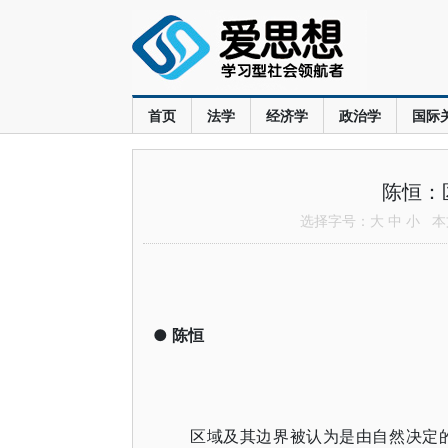
首页
法学
经济学
政治学
国际
陈恒：
选择字号：
大
中
小
本文
●
陈恒
区域及其边界被认为是由自然决定