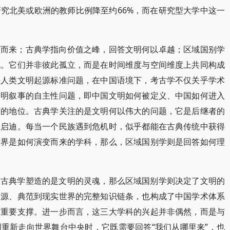
究北美或欧洲的教师比例降至约66%，而在研究型大学中这一
何而来；古典学指向价值之峰，回答文明何以卓越；区域国别学
化。它们并非彼此孤立，而是在时间维度与空间维度上共同构成
决人类文明起源标准问题，在中国语境下，考古学不仅关乎学术
文明叙事的自主性问题，即中国文明如何被定义、中国如何进入
有的地位。古典学关注的是文明何以伟大的问题，它是后继者的
慧启迪。每当一个民族遇到危机时，似乎都能在古典传统中获得
世界是如何演变而来的学科，那么，区域国别学则是回答如何理
，古典学塑造的是文明的灵魂，那么区域国别学则决定了文明的
起源、典范到现实世界的完整知识链条，也构成了中国学术体系
的重要支撑。进一步而言，这三大学科的兴起并非偶然，而是与
重新走向世界舞台中央时，它既需要回答“我们从哪里来”，也