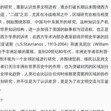
明的研究，重新认识世界文明进程，逐步打破长期以来围绕西方
是，“二战”之后，尤其在冷战格局之中，区域研究在相当程度
求，例如围绕苏联、中国与中东展开的研究。这种知识生产机
的世界知识结构，进一步加强了美国的叙事权与话语权。也正是
非西方学界的诉求，在西方学术内部亦逐渐获得开明史学家的回
.S.Stavrianos，1913-2004）和麦克尼尔（William
事并没有给予非洲足够的重视。直到20世纪80年代，非洲史学者菲利普·
2009）将大西洋视为一个全球区域进行研究，并围绕贸易、移民以及跨文
学者们关注非洲在世界历史中的作用，也为突破封闭的区域划分
逆全球化趋势，人类社会比以往任何时候都更需要跨区域的协作
国别研究，并不仅是为了认识差异，更是为了在文明交流与互鉴
。
？