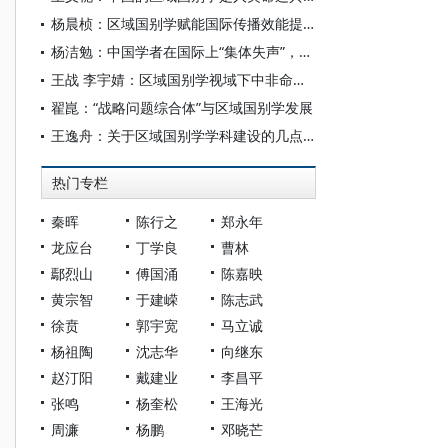
杨晨桢：区域国别学赋能国际传播效能提升
杨洁勉：中国学者在国际上“集体失声”，别再拿同声传译当借口
王战 李宇婧：区域国别学视域下中非命运共同体的构建：出场语境、科学内涵与当代价值
翟崑：“战略问题综合体”与区域国别学发展
王逸舟：关于区域国别学学科建设的几点认识
热门专栏
秦晖
陈行之
郑永年
龙应台
丁学良
曹林
鄢烈山
傅国涌
陈嘉映
黄宗智
于建嵘
陈志武
徐贲
郭宇宽
马立诚
杨祖陶
沈志华
向继东
赵汀阳
戴建业
李昌平
张鸣
杨奎松
王海光
周濂
杨鹏
邓晓芒