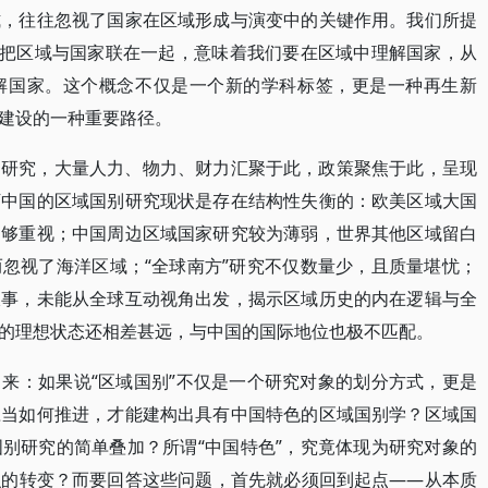
式，往往忽视了国家在区域形成与演变中的关键作用。我们所提
，把区域与国家联在一起，意味着我们要在区域中理解国家，从
解国家。这个概念不仅是一个新的学科标签，更是一种再生新
建设的一种重要路径。
别研究，大量人力、物力、财力汇聚于此，政策聚焦于此，呈现
下中国的区域国别研究现状是存在结构性失衡的：欧美区域大国
足够重视；中国周边区域国家研究较为薄弱，世界其他区域留白
忽视了海洋区域；“全球南方”研究不仅数量少，且质量堪忧；
叙事，未能从全球互动视角出发，揭示区域历史的内在逻辑与全
的理想状态还相差甚远，与中国的国际地位也极不匹配。
来：如果说“区域国别”不仅是一个研究对象的划分方式，更是
应当如何推进，才能建构出具有中国特色的区域国别学？区域国
别研究的简单叠加？所谓“中国特色”，究竟体现为研究对象的
识的转变？而要回答这些问题，首先就必须回到起点——从本质