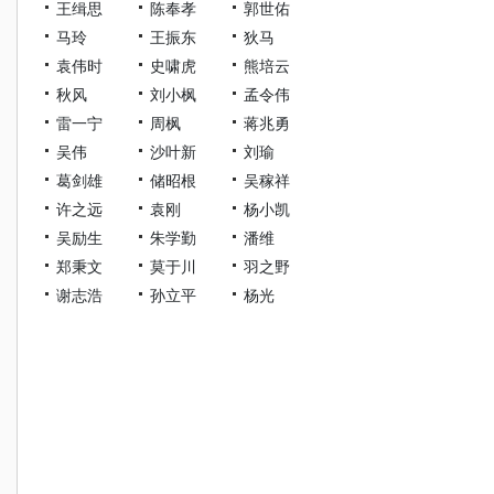
王缉思
陈奉孝
郭世佑
马玲
王振东
狄马
袁伟时
史啸虎
熊培云
秋风
刘小枫
孟令伟
雷一宁
周枫
蒋兆勇
吴伟
沙叶新
刘瑜
葛剑雄
储昭根
吴稼祥
许之远
袁刚
杨小凯
吴励生
朱学勤
潘维
郑秉文
莫于川
羽之野
谢志浩
孙立平
杨光