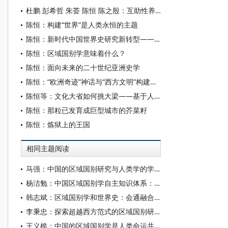
杜鹏 彭希哲 朱荟 陈恒 陈之殷：互助性养老：更好满足老年人多样化养老服务需求
陈恒：构建“世界”是人类永恒的主题
陈恒：新时代中国世界史研究新转型——“习近平总书记在哲学社会科学工作座谈会发表重要讲话十周年”笔谈（四）
陈恒：区域国别学意味着什么？
陈恒：面向未来的二十世纪亚洲史学
陈恒：“欧洲奇迹”神话与“西方文明”构建再反思
陈恒等：文化大省如何挑大梁——基于人文经济学的区域比较研究
陈恒：那粒已发育成巨型城市的芥菜籽
陈恒：炼狱上的王国
相同主题阅读
马强：中国的区域国别研究与人类学的学科回归——以巴基斯坦研究为视角
杨洁勉：中国区域国别学自主知识体系：本原、借鉴和建构
韩志斌：区域国别学和世界史：会通融合中共生与成长
李秉忠：探索超越西方范式的区域国别研究新路
王义桅：中国的区域国别学是人类命运共同体学