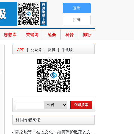
登录
注册
思想库
关键词
笔会
科普
排行
|
|
|
APP
公众号
微博
手机版
相同作者阅读
陈之殷等：在地文化：如何保护散落的文化“繁星”