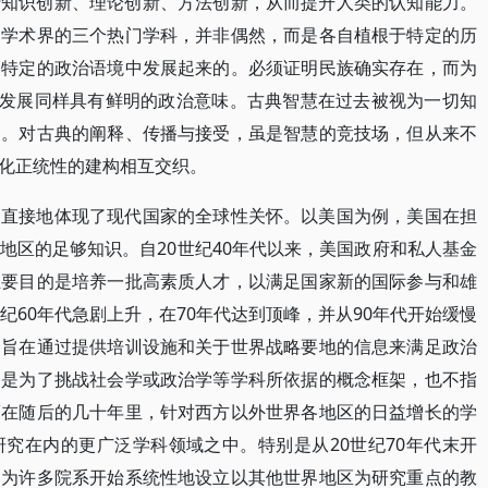
行知识创新、理论创新、方法创新，从而提升人类的认知能力。
国学术界的三个热门学科，并非偶然，而是各自植根于特定的历
种特定的政治语境中发展起来的。必须证明民族确实存在，而为
的发展同样具有鲜明的政治意味。古典智慧在过去被视为一切知
的。对古典的阐释、传播与接受，虽是智慧的竞技场，但从来不
化正统性的建构相互交织。
更直接地体现了现代国家的全球性关怀。以美国为例，美国在担
地区的足够知识。自20世纪40年代以来，美国政府和私人基金
主要目的是培养一批高素质人才，以满足国家新的国际参与和雄
纪60年代急剧上升，在70年代达到顶峰，并从90年代开始缓慢
初旨在通过提供培训设施和关于世界战略要地的信息来满足政治
不是为了挑战社会学或政治学等学科所依据的概念框架，也不指
而在随后的几十年里，针对西方以外世界各地区的日益增长的学
究在内的更广泛学科领域之中。特别是从20世纪70年代末开
因为许多院系开始系统性地设立以其他世界地区为研究重点的教