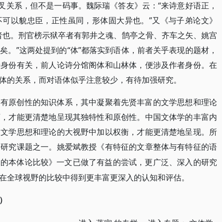
交叉关系，但不是一码事。魏际瑞《答友》云：“来诗意好语正，
不可以貌忠臣，正性虽同，形体固大异也。”又《与子弟论文》
者也。刑官榜示狱卒者有郭井之魂、鹄亭之骨、齐车之矢、姚宫
矣。”这两处提到的“体”都落实到语体，前者关乎表现的题材，
者身份有关，前人论诗分馆阁体和山林体，便涉及作者身份。在
体的关系，而对语体似乎注意较少，有待加强研究。
别有原创性的知识体系，其中凝聚着先贤丰富的文学思想和理论
下，才能更清楚地呈现其独特性和原创性。中国文体学的丰富内
、文学思想和理论的大视野中加以权衡，才能更清楚地呈现。所
的研究课题之一。姚爱斌教授《有特征的文章整体与有特征的语
istics的本体论比较》一文已做了有益的尝试，更广泛、深入的研究
在全球视野的比较中得到更丰富更深入的认知和评估。
）