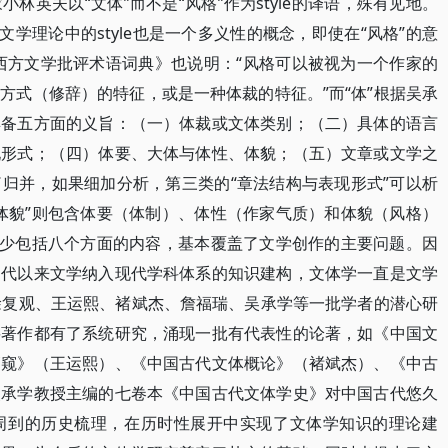
林英夫以“文体”而不是“风格”作为style的译语，殊有见地。
文学理论中的style也是一个多义性的概念，即使在“风格”的意
西方文学批评术语词典》也说明：“风格可以被视为一个作家的
方式（修辞）的特征，或是一种体裁的特征。”而“体”根据吴承
具备五方面的义旨：（一）体裁或文体类别；（二）具体的语言
现形式；（四）体要、大体与体性、体貌；（五）文章或文学之
归并，如果细加分析，第三类的“章法结构与表现形式”可以析
体貌”则包含体要（体制）、体性（作家气质）和体貌（风格）
至少包括八个方面的内容，基本覆盖了文学创作的主要问题。因
近代以来文学纳入现代学科体系的知识建构，文体学一直是文学
徐复观、王运熙、褚斌杰、詹福瑞、吴承学等一批学者的潜心研
要著作都有了系统研究，涌现一批有代表性的论著，如《中国文
管窥》（王运熙）、《中国古代文体概论》（褚斌杰）、《中古
吴承学教授主编的七卷本《中国古代文体学史》对中国古代悠久
周到的历史梳理，在历时性展开中实现了文体学知识的理论建