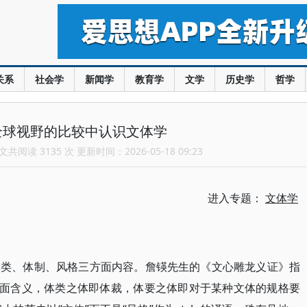
关系
社会学
新闻学
教育学
文学
历史学
哲学
全球视野的比较中认识文体学
共阅读 3135 次 更新时间：2026-05-18 09:23
进入专题：
文体学
体类、体制、风格三方面内容。詹锳先生的《文心雕龙义证》指
方面含义，体类之体即体裁，体要之体即对于某种文体的规格要