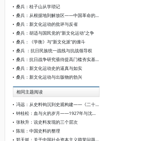
桑兵：桂子山从学琐记
桑兵：从根据地到解放区——中国革命的进路
桑兵：新文化运动的批评与反省
桑兵：胡适与国民党的“新文化运动”之争
桑兵：《学衡》与“新文化派”的缠斗
桑兵 ：抗日民族统一战线与抗战领导权
桑兵：抗日战争研究亟待提高门槛夯实基础
桑兵：新文化运动史的逼真与如实
桑兵：新文化运动与出版物的勃兴
相同主题阅读
冯远：从史料钩沉到史观构建——《二十世纪中国人物画史》的研究拓新
钟桂松：血与火的岁月——1927年与沈雁冰有关的上海史料
张秋升：说史料发现的三个层次
陈垣：中国史料的整理
郑天挺：关于中国社会资本主义萌芽问题史料处理的初步意见