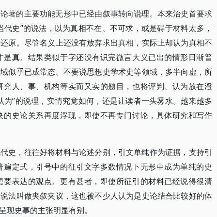
史论著的主要功能无形中已经由叙事转向说理。本来治史首要求
当代史”的说法，以为真相不在、不可求，或是碍于材料太多，
法还原。尽管名义上还没有放弃求出真相，实际上却认为真相不
才是真。结果类似于字还没有识完微言大义已出的情形日渐普
领域似乎已成常态。不要说思想史学术史等领域，多半向虚，所
研究人、事、机构等实而又实的题目，也将评判、认为放在澄
认为”的说理，实情究竟如何，还是让读者一头雾水。越来越多
决的史论关系再度浮现，即使不再专门讨论，具体研究和写作
现代史，往往好将材料与论述分别，引文单纯作为证据，支持引
普遍定式，引号中的征引文字多数情况下无形中成为单纯的史
想要表达的观点。更有甚者，即使所征引的材料已经说得很清
种说法叫做夹叙夹议，这也被不少人认为是史论结合比较好的体
呈现史事的主张明显有别。