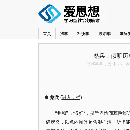
首页
法学
经济学
政治学
国际
桑兵：倾听历
选择字号：
大
中
小
本文
●
桑兵
(
进入专栏
)
“共和”与“汉奸”，是学界坊间耳熟
确定义，以免内涵外延含混不清，所指