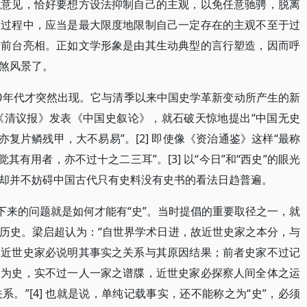
或意见，恰好要想方设法抑制自己的主观，以免任意驰骋，脱离
的过程中，应当是最大限度地限制自己一定存在的主观不至于过
到前台亮相。正如文学形象是由其生动典型的言行塑造，因而呼
煞风景了。
50年代才突然出现。它与清季以来中国史学革新变动所产生的新
《清议报》发表《中国史叙论》，就石破天惊地提出“中国无史
亦复片鳞残甲，大不易易”。[2] 即使像《资治通鉴》这样“最称
其有用者，亦不过十之二三耳”。[3] 以“今日”和“西史”的眼光
却并不妨碍中国古代只有史料没有史书的看法日趋普遍。
下来的问题就是如何才能有“史”。当时提倡的重要取径之一，就
历史。梁启超认为：“自世界学术日进，故近世史家之本分，与
，近世史家必说明其事实之关系与其原因结果；前者史家不过记
名为史，实不过一人一家之谱牒，近世史家必探察人间全体之运
。”[4] 也就是说，单纯记载事实，还不能称之为“史”，必须