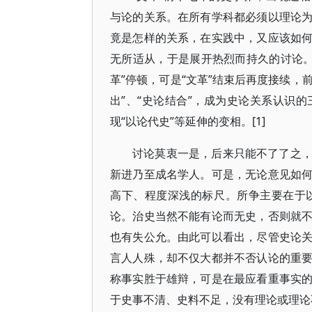
与论的关系。在所有学科都必须以理论
竟是怎样的关系，在实践中，又应该如
无所适从，于是展开热烈而持久的讨论。
革”停顿，可是“文革”结束后再度接续，
出”、“史论结合”，成为史论关系认识
现“以论代史”等延伸的变相。[1]
讨论莫衷一是，后来只能不了了之
新进乃至成名学人。可是，无论意见如
高下、程度深浅的标尺。所争主要在于
论。治史当然不能有论而无史，否则就
也有失公允。由此可以看出，尽管史论
言人人殊，却不仅大都并不否认论的重
称事实胜于雄辩，可是在最应看重事实
于史事不清、史料不足，没有理论或理论