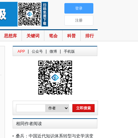
登录
注册
思想库
关键词
笔会
科普
排行
|
|
|
APP
公众号
微博
手机版
相同作者阅读
桑兵：中国近代知识体系转型与史学演变