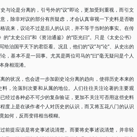
史与论是分离的，引号外的“议”即论，更加受到重视，而引文
留意，除非对议的部分有所疑虑，才会认真审视一下史料是否吻
严格说来，议论不过是后人的认识，并不等于当时的事实。在传
》的“太史公曰”和《资治通鉴》的“臣光曰”。只是《太史公书》
给治国平天下的君臣看。况且，他们的“议”与“论”、从史出的
论，基本不是一回事。尤其是两位司马的“曰”毫无疑问是个人
本身相混淆。
分离的状况，也会进一步加剧史论分离的趋向，使得历史本来的
史料，沦落到次要和从属的地位。人们往往关注论著的主要观
否已经过各种必不可少的复杂验证，更加不关注可否用这些史料
大程度上是在谈作者个人对历史的认识，而又将五花八门的认识
竟如何，反而变得相当模糊。
不过前提应该是将史事述说清楚。而要将史事述说清楚，并非轻