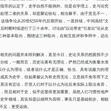
为指导的认定下，史学自然不能例外。但是在学理上，史与论究
何处理二者的关系，却是聚讼纷纭，相当棘手。由于意见不一，
这场争论从20世纪50年代后期开始，一直持续，中间虽经“文
前后时断时续进行了三十余年。讨论由“以论带史”引发出“论从史
的三种基本取向，围绕这三种取向，在相互批评和争辩中，还出
，相关的问题并未得到解决，直至今日，史论关系仍然困扰不少
何分歧，一般而言，历史论著有无理论，俨然已经成为衡量水准
以什么为理论，或者说什么才是正确、恰当、具有说服力的理
不成其为史学，但如果被认为有史而无论，立意就不免等而下之
关系没有定论，尽管人们对于以什么为论后来实际上取法各异，
要，而且相对于史，似乎还显得更加重要。虽然人们习惯性地声
的史学领域，其实却是以雄辩为高明，事实只是基础初步。相较
不足，更受诟病。