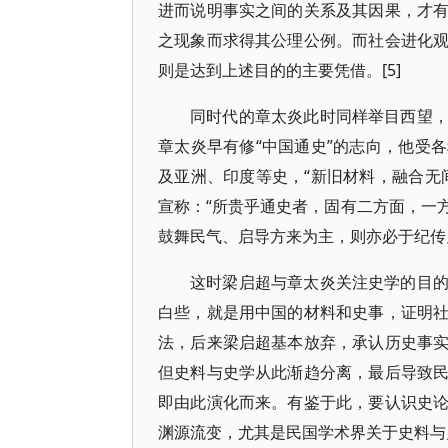
进而说明事实之间的关系及其因果，才
之现象而求得其公理公例。而社会进化
则是达到上述目的的主要凭借。[5]
同时代的章太炎此时同样举目西望
章太炎早有修“中国通史”的志向，他受
及亚洲、印度等史，“新旧材料，融合无
宣称：“所贵乎通史者，固有二方面，一
鼓舞民气、启导方来为主，则亦必于纪传见之
这时梁启超与章太炎关注史学的目
白些，就是用中国的材料和史事，证明
法，后来梁启超基本放弃，承认历史事
但史料与史学从此渐趋分离，最后导致
即由此演化而来。有鉴于此，要认识史
渊源流变，尤其是民国学术界关于史料与