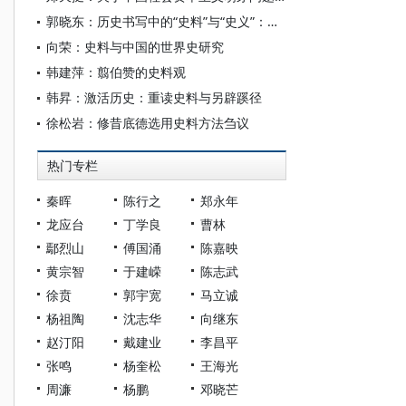
郭晓东：历史书写中的“史料”与“史义”：从孔子作《春秋》谈起
向荣：史料与中国的世界史研究
韩建萍：翦伯赞的史料观
韩昇：激活历史：重读史料与另辟蹊径
徐松岩：修昔底德选用史料方法刍议
热门专栏
秦晖
陈行之
郑永年
龙应台
丁学良
曹林
鄢烈山
傅国涌
陈嘉映
黄宗智
于建嵘
陈志武
徐贲
郭宇宽
马立诚
杨祖陶
沈志华
向继东
赵汀阳
戴建业
李昌平
张鸣
杨奎松
王海光
周濂
杨鹏
邓晓芒