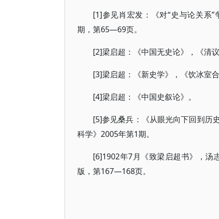
[1]参见肖宏发：《对“史与论关系
期，第65—69页。
[2]梁启超：《中国无史论》，《清议报
[3]梁启超：《新史学》，《饮冰室
[4]梁启超：《中国史叙论》。
[5]参见桑兵：《从眼光向下回到
科学》2005年第1期。
[6]1902年7月《致梁启超书》
版，第167—168页。