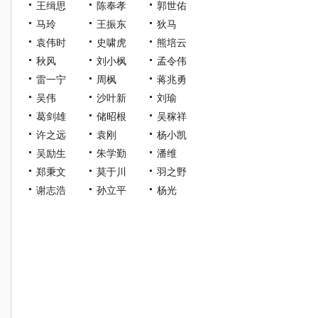
王缉思
陈奉孝
郭世佑
马玲
王振东
狄马
袁伟时
史啸虎
熊培云
秋风
刘小枫
孟令伟
雷一宁
周枫
蒋兆勇
吴伟
沙叶新
刘瑜
葛剑雄
储昭根
吴稼祥
许之远
袁刚
杨小凯
吴励生
朱学勤
潘维
郑秉文
莫于川
羽之野
谢志浩
孙立平
杨光