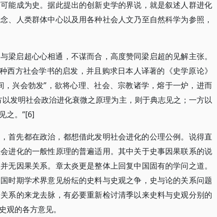
有可能成为史。据此提出的创新史学的界说，就是叙述人群进化
观念、人类群体中心以及用各种社会人文乃至自然科学为参照，
，与梁启超心心相通，不谋而合，高度赞同梁启超的见解主张。
各种西方社会学书的启发，并且购求日本人译著的《史学原论》
间，兴会勃发”，欲将心理、社会、宗教诸学，熔于一炉，进而
方以发明社会政治进化衰微之原理为主，则于典志见之；一方以
。”[6]
的，首先都在政治，都想借此发明社会进化的公理公例。说得直
社会进化的一般性原理的普遍适用。其中关于史事因果联系的说
实并无因果关系。章太炎更是整体上回复中国固有的学问之道。
民国时期学术界意见纷纭的史料与史观之争，史与论的关系问题
论关系的来龙去脉，有必要重新检讨清季以来史料与史观分别的
史观的各方意见。