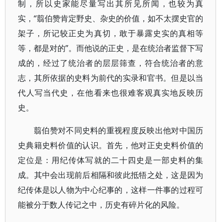
制，所以史家能尽量写出其所见所闻，也较为真
实，“翦伯赞肯定野史、杂史的价值，如不太摆史官的
架子，所记较正史为真切，敢于暴露史实的真相等
等，都是对的”。而他说的正史，是在统治者监督下写
成的，经过了统治者的层层筛查，符合统治者的意
志，其所依据的史料为前代的实录和官书。但是以当
代人写当代史，在他看来也很难客观真实地反映历
史。
翦伯赞对不同史料的重视程度反映出他对中国历
史典籍史料价值的认识。首先，他对正史史料价值的
定位是：用纪传体写就的二十四史是一部史料的集
成。其中会出现前后相隔和彼此抵牾之处，这是因为
纪传体是以人物为中心纪事的，这样一件事的过程可
能被分于数人传记之中，历史有碎片化的风险。