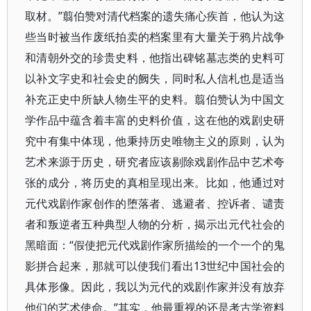
取材。”翦伯赞对清代档案的遗失痛心疾首，他认为这
些当时被当作废纸拍卖的档案里有大量关于鸦片战争
和清朝外交的珍贵史料，他指出碑铭墓志类的史料可
以补文字史和社会史的阙失，同时私人信札也是适当
补充正史中所缺人物生平的史料。翦伯赞认为中国文
学作品中蕴含着丰富的史料价值，这在他的戏剧史研
究中有集中体现，他秉持历史唯物主义的原则，认为
艺术来源于历史，研究者应该剔除戏剧作品中艺术夸
张的成分，将历史的真相呈现出来。比如，他通过对
元代戏剧作家创作的堕落者、逃避者、控诉者、谴责
者和叛逆者五种典型人物的分析，揭示出元代社会的
黑暗面：“假使把元代戏剧作家所描绘的一个一个的鬼
影拼合起来，那就可以使我们看出13世纪中国社会的
具体形像。因此，我以为元代的戏剧作家并没有放弃
他们的艺术使命。”其实，他最重视的还是考古学资料