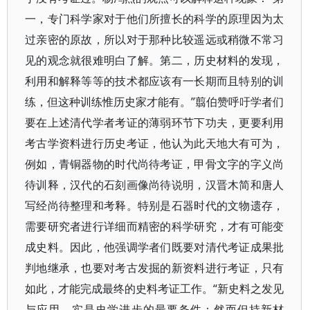
一，专门科学家对于他们所擅长的科学的原理因为太
过亲密的原故，所以对于那种比较遥远或稍微不常习
见的观念就很难明白了解。第二，历史材料的发现，
利用和解释等等的技术都应该有一长期而且特别的训
练，但这种训练惟历史家才能有。”翦伯赞呼吁学者们
要在上述清代学者考证的薄弱环节下功夫，更要利用
考古学资料进行历史考证，他认为此天地大有可为，
例如，青铜器物的时代尚待考证，甲骨文字的字义尚
待训释，汉代的石刻画像尚待说明，汉晋木简和唐人
写经尚待整理和考释。特别是石器时代的文物遗存，
需要研究者进行详细而精密的科学研究，才有可能变
成史料。因此，他强调学者们既要对清代考证成果批
判地继承，也要对考古发掘的新资料进行考证，只有
如此，才能完成最终的史料考证工作。“新史料之发见
与应用，实是史学进步的最要条件；然而但持新材