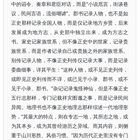
中的诏令、奏章和君臣对话，而是“小说卮言，街谈巷
议，民间言语，流俗嘲谑”。郡书记录人物，也不是如
正史那样记录全国人物，而是仅记录地方乡贤，后来
发展成为地方志，从史部中独立出来，成为方志之
书。家史记家族世系，但不像正史中的世家，记录贵
族世系，而是作者记录自己或贵族之外的家族世系。
别传记录人物，不像正史列传仅记录大事，而是记录
委曲细事，详其平生：“这种人物，或不见正史列传，
或即见正史列传而不详，或已见于小录、郡书，或不
见于小录、郡书。”杂记记录鬼怪神仙，但是不像正史
五行志那样，专门记载祥灾图谶之事，而是记录民间
异闻。地理书也不像正史地理志那样综述一代地理形
势，“其最大的特点，则在专志一地，其所志之地，或
为其本乡，或为其曾经游历之异域。而其内容，则侧
重于山川形胜、风俗习惯。”因为历代正史里没有专门