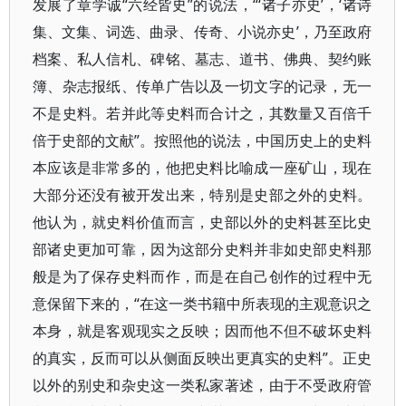
发展了章学诚“六经皆史”的说法，“‘诸子亦史’，‘诸诗
集、文集、词选、曲录、传奇、小说亦史’，乃至政府
档案、私人信札、碑铭、墓志、道书、佛典、契约账
簿、杂志报纸、传单广告以及一切文字的记录，无一
不是史料。若并此等史料而合计之，其数量又百倍千
倍于史部的文献”。按照他的说法，中国历史上的史料
本应该是非常多的，他把史料比喻成一座矿山，现在
大部分还没有被开发出来，特别是史部之外的史料。
他认为，就史料价值而言，史部以外的史料甚至比史
部诸史更加可靠，因为这部分史料并非如史部史料那
般是为了保存史料而作，而是在自己创作的过程中无
意保留下来的，“在这一类书籍中所表现的主观意识之
本身，就是客观现实之反映；因而他不但不破坏史料
的真实，反而可以从侧面反映出更真实的史料”。正史
以外的别史和杂史这一类私家著述，由于不受政府管