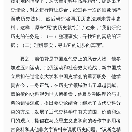
物史观的指导下，从大量史料中找寻精华，提炼出历
史理论，对之进行辩证综合，经过再一次的抽象演绎
而成历史法则。然后研究者再用历史法则来贯串史
料，这样，原来“死”的历史就“活”了过来，“我们研究
历史的任务是：（一）整理事实，寻找它的真确的证
据；（二）理解事实，寻出它的进步的真理”。
要之，翦伯赞是中国近代史上的风云人物，他参
加过五四运动、北伐运动和社会史大论战，新中国成
立后担任过北京大学和中国史学会的重要职务，他学
贯古今，一身正气，在历史学领域做出了卓越贡献。
翦伯赞的史料观为世人所推崇，他反对割裂理论与史
料的错误观点，提出要史论结合；继承了古代史料分
类的方法，发展了近代史料学中有关范围、价值和运
用的观点，提倡在马克思主义史学家的著作中多用考
古资料和其他非文字资料来说明历史问题。“识断之精