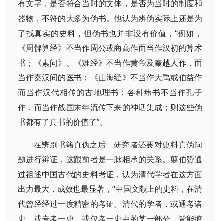
有文字，是否符合当时的文体，是否为当时的制度和
器物，不符的大多为伪书。他认为辨伪实际上还是为
了找真实的史料，但伪书也并非没有价值，“例如，
《周髀算经》不当作周公或商高作而当作汉初的算术
书；《素问》、《难经》不当作黄帝及秦越人作，而
当作秦汉间的医书；《山海经》不当作大禹或伯益作
而当作汉代相传的古地理书；各种纬书不当作孔子
作，而当作战国末年流传下来的神话集成；则这些伪
书都有了真书的价值了”。
在辨别书籍真伪之后，研究者还要对史料真伪问
题进行辩证，这跟前者是一脉相承的关系。翦伯赞通
过祖述中国古代的史料考证，认为清代学者在这方面
出力最大，成效也最显著，“中国文献上的史料，在清
代曾经经过一度精密的考证。清代的学者，或通考诸
史，或专考一史，或仅考一史中的某一部分，皆能摭