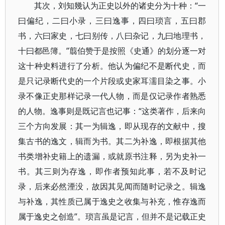
其次，刘知幾认为正史以外的诸史分为十种：“一
曰偏纪，二曰小录，三曰逸事，四曰琐言，五曰郡
书，六曰家史，七曰别传，八曰杂记，九曰地理书，
十曰都邑簿。”翦伯赞于是按照《史通》的划分逐一对
这十种史料进行了分析。他认为偏纪不是断代史，而
是只记录断代史的一个片段或史家耳濡目染之事。小
录不像正史那样记录一代人物，而是仅记录作者熟悉
的人物。逸事则是既记言也记事：“这类著作，后来向
三个方向发展：其一为辑逸，即从现存的文献中，搜
集古书的逸文，辑而为书。其二为补逸，即根据其他
书类增补史籍上的遗漏，或就原书注释，另为史补一
书。其三则为存逸，即作者预知此事，若不及时记
录，后来必然湮没，故因其见闻而随时记录之。辑逸
与补逸，其性质已属于逸史之收集与补充，惟存逸而
属于逸史之创造”。琐言虽是记言，但并不是记载正史