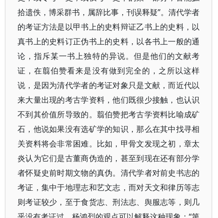
拾遗佚，博采群书，属辞比事，刊误释疑”。清代学者
的考证方法是以甲书上的史料辩证乙书上的史料，以
真书上的史料订正伪书上的史料，以各书上一般的通
论，指斥某一书上独特的异说。但是他们的文献考
证，在翦伯赞看来是没有做到完全的，之所以这样
说，是因为清代学者的考证对象只是文献，而近代以
来大量出现的考古学资料，他们既很少接触，也认识
不到其价值所导致的。翦伯赞把考古学资料比喻成矿
石，他说如果没有选矿学的知识，那么在其中找寻相
关资料将会非常困难。比如，甲骨文发现之初，章太
炎认为它们是古董商伪造的，甚至到现在还有部分学
者怀疑史前时期文物的真伪。清代学者对前史书志的
考证，集中于地理志和艺文志，而对天文和律历等志
则考证较少，至于食货志、刑法志、舆服志等，则几
乎没有考证过。杨鸿烈的观点可以解释这种现象：“第