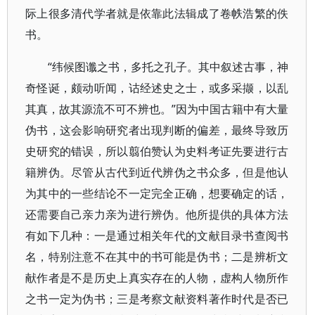
际上很多清代学者就是依靠此法辑成了卷帙浩繁的佚
书。
“纬候图谶之书，多托之孔子。其中叙述古事，神
奇怪诞，颇动听闻，诂经述史之士，或多采撷，以乱
其真，故其源流不可不辨也。”因为中国古籍中有大量
伪书，这会影响研究者出现判断的偏差，最终导致历
史研究的错误，所以翦伯赞认为史料考证先要进行古
籍辨伪。尽管从古代到近代辨伪之书众多，但是他认
为其中的一些结论不一定完全正确，想要确定的话，
还需要自己亲力亲为进行辨伪。他所提供的具体方法
有如下几种：一是通过相关年代的文献目录书查阅书
名，特别注意不在其中的书可能是伪书；二是辨析文
献作者是不是历史上真实存在的人物，虚构人物所作
之书一定为伪书；三是考察文献资料著作时代是否已