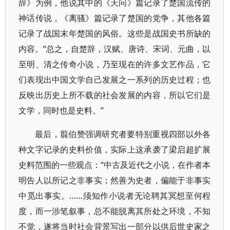
辞》为例，他说其中的《天问》篇记录了楚国流传的
神话传说，《离骚》篇记录了楚国的党争，其他各篇
记录了战国末年楚国的风俗。这些是战国史书所缺的
内容。“总之，自楚辞，汉赋、唐诗、宋词、元曲，以
至明、清之传奇小说，乃至现在的许多文艺作品，它
们表现出中国文学自己发展之一系列的历史过程；也
反映出历史上所不载的社会发展的内容，所以它们是
文学，同时也是史料。”
最后，翦伯赞强调研究者要特别重视四部以外各
种文字记录的史料价值，实际上这承袭了梁启超扩展
史料范围的一些观点：“中古及近代之小说，在作者本
明告人以所记之非事实；然善为史者，偏能于非事实
中觅出事实。……须知作小说者无论聘其冥想至何程
度，而一涉笔叙事，总不能脱离其所处之环境，不知
不觉，遂将当时社会背景写出一部分以供后世史家之