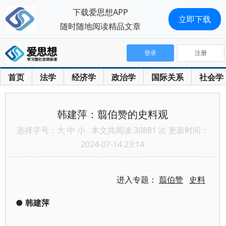
下载爱思想APP
立即下载
随时随地阅读精品文章
登录
注册
首页
法学
经济学
政治学
国际关系
社会学
韩建萍：翦伯赞的史料观
选择字号：
大
中
小
本文共阅读 30881 次 更新时间：
2024-07-14 23:14
进入专题：
翦伯赞
史料
●
韩建萍