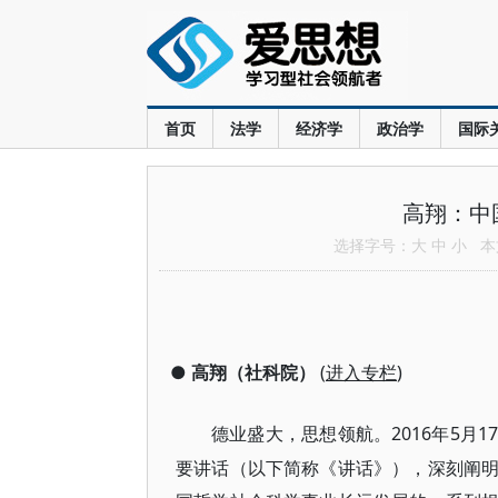
首页
法学
经济学
政治学
国际
高翔：中
选择字号：
大
中
小
本文
●
高翔（社科院）
(
进入专栏
)
2016年5
德业盛大，思想领航。
要讲话（以下简称《讲话》），深刻阐