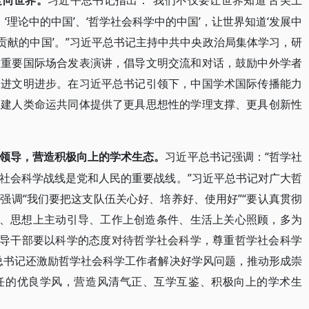
“我们不仅要让世界知道‘舌尖上
走向世界。
习近平总书记指出：
、‘理论中的中国’、‘哲学社会科学中的中国’，让世界知道‘发展中
明作贡献的中国’。”习近平总书记主持中共中央政治局集体学习，研
个重要国际场合发表演讲，倡导文明交流和对话，鼓励中外学者
促进文明进步。在习近平总书记引领下，中国学术国际传播能力
构建人类命运共同体提供了更具思想性的学理支撑、更具创新性
“哲学社
领导，营造积极向上的学术生态。
习近平总书记强调：
社会科学战线是党和人民的重要战线。”习近平总书记对广大哲
强调“我们要把这支队伍关心好、培养好、使用好”“要认真贯彻
任、思想上主动引导、工作上创造条件、生活上关心照顾，多为
领导干部要以科学的态度对待哲学社会科学，尊重哲学社会科学
总书记还激励哲学社会科学工作者解决好学风问题，推动形成崇
任的优良学风，营造风清气正、互学互鉴、积极向上的学术生