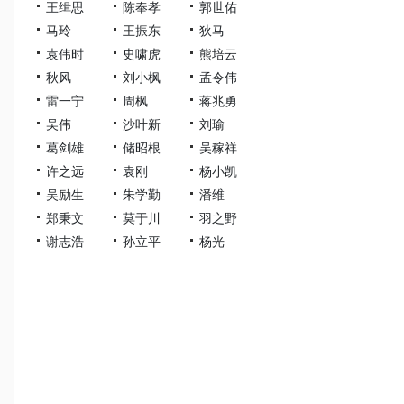
王缉思
陈奉孝
郭世佑
马玲
王振东
狄马
袁伟时
史啸虎
熊培云
秋风
刘小枫
孟令伟
雷一宁
周枫
蒋兆勇
吴伟
沙叶新
刘瑜
葛剑雄
储昭根
吴稼祥
许之远
袁刚
杨小凯
吴励生
朱学勤
潘维
郑秉文
莫于川
羽之野
谢志浩
孙立平
杨光