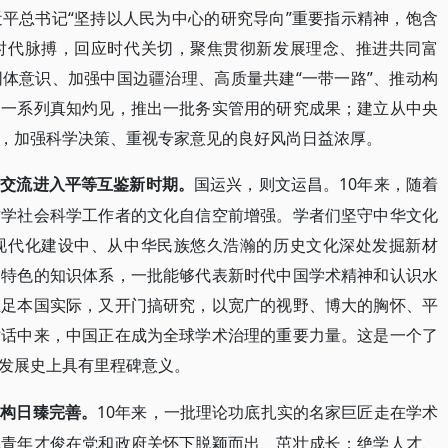
平总书记“坚持以人民为中心的研究导向”重要指示精神，饱含
时代脉搏，回应时代关切，聚焦贯彻新发展理念、推进共同富
体意识、加强中国边疆治理、高质量共建“一带一路”、推动构
出一系列真知灼见，推出一批务实管用的研究成果；建立从中央
，加强科学决策、重视专家意见的良好风尚日益浓厚。
10年来，随着
术交流进入平等互鉴新时期。
国运兴，则文运昌。
哲
学社会科学工作者的文化自信空前增强。学者们坚守中华文化
现代化建设中、从中华民族悠久浩瀚的历史文化深处发掘新材
国特色的知识体系，一批能够代表新时代中国学术精神和认识水
立足本国实际，又开门搞研究，以宽广的视野、博大的胸怀、平
对话中来，中国正在成为全球学术治理的重要力量。这是一个了
发展史上具有里程碑意义。
10年来，一批理论功底扎实的名家巨匠走在学术
结构日臻完善。
批青年才俊在党和政府关怀下脱颖而出、茁壮成长；绝学人才、