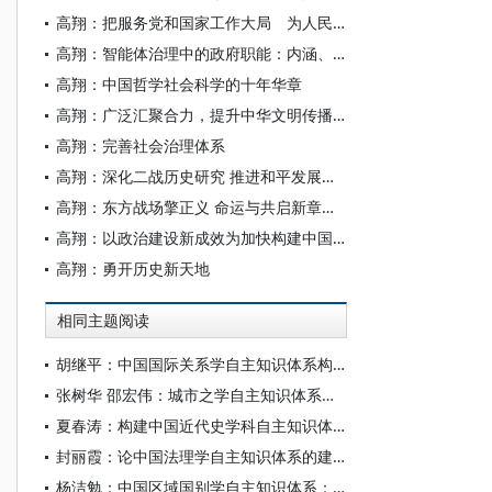
高翔：把服务党和国家工作大局 为人民做学问作为真正的政绩
高翔：智能体治理中的政府职能：内涵、挑战与深化
高翔：中国哲学社会科学的十年华章
高翔：广泛汇聚合力，提升中华文明传播力影响力
高翔：完善社会治理体系
高翔：深化二战历史研究 推进和平发展事业
高翔：东方战场擎正义 命运与共启新章——世界反法西斯战争的中国贡献及其时代意义
高翔：以政治建设新成效为加快构建中国哲学社会科学自主知识体系提供坚强保证
高翔：勇开历史新天地
相同主题阅读
胡继平：中国国际关系学自主知识体系构建的时代转向
张树华 邵宏伟：城市之学自主知识体系正在加快形成
夏春涛：构建中国近代史学科自主知识体系刍议
封丽霞：论中国法理学自主知识体系的建构
杨洁勉：中国区域国别学自主知识体系：本原、借鉴和建构