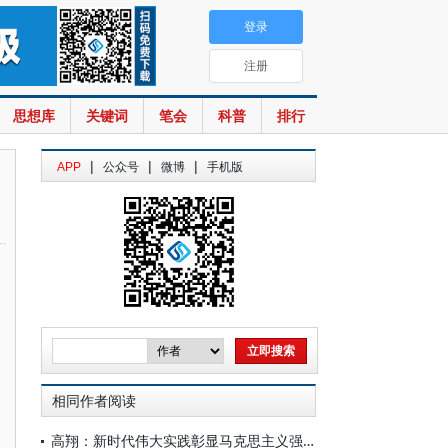
登录
注册
思想库
关键词
笔会
科普
排行
|
|
|
APP
公众号
微博
手机版
相同作者阅读
高翔：新时代伟大实践彰显马克思主义强大生命力