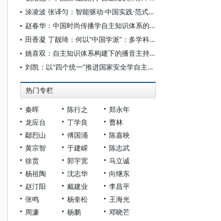
涂凌波 张译匀：智能驱动·中国实践·范式创新：“构建中国新闻传播学自主知识体系”专题研讨会综述
赵春华：中国时尚传播学自主知识体系的内在逻辑与实践路径
田香凝 丁靓琦：何以“中国学派”：多学科视野下中国特色新闻传播学建设的研究
姚喜双：自主知识体系构建下的播音主持高等专业教育研究
刘凯：以“四个统一”推进国家安全学自主知识体系构建
热门专栏
秦晖
陈行之
郑永年
龙应台
丁学良
曹林
鄢烈山
傅国涌
陈嘉映
黄宗智
于建嵘
陈志武
徐贲
郭宇宽
马立诚
杨祖陶
沈志华
向继东
赵汀阳
戴建业
李昌平
张鸣
杨奎松
王海光
周濂
杨鹏
邓晓芒