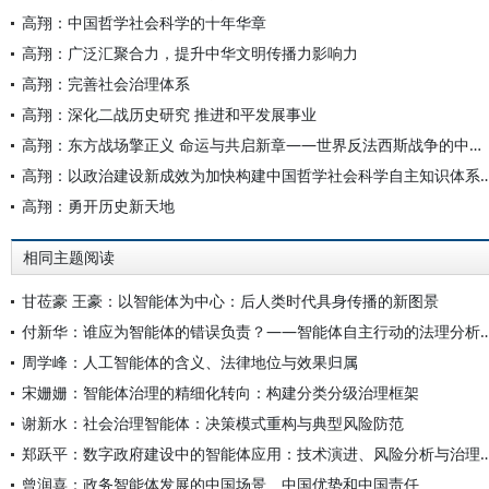
高翔：中国哲学社会科学的十年华章
高翔：广泛汇聚合力，提升中华文明传播力影响力
高翔：完善社会治理体系
高翔：深化二战历史研究 推进和平发展事业
高翔：东方战场擎正义 命运与共启新章——世界反法西斯战争的中国贡献及其时代意义
高翔：以政治建设新成效为加快构建中国哲学社会科学自主
高翔：勇开历史新天地
相同主题阅读
甘莅豪 王豪：以智能体为中心：后人类时代具身传播的新图景
付新华：谁应为智能体的错误负责？——智能体自主行动
周学峰：人工智能体的含义、法律地位与效果归属
宋姗姗：智能体治理的精细化转向：构建分类分级治理框架
谢新水：社会治理智能体：决策模式重构与典型风险防范
郑跃平：数字政府建设中的智能体应用：技术演进、
曾润喜：政务智能体发展的中国场景、中国优势和中国责任