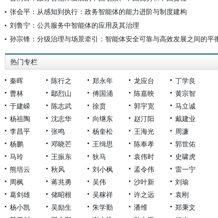
张会平：从感知到执行：政务智能体的能力进阶与制度建构
刘鲁宁：公共服务中智能体的应用及其治理
孙宗锋：分级治理与场景牵引：智能体安全可靠与高效发展之间的平
热门专栏
秦晖
陈行之
郑永年
龙应台
丁学良
曹林
鄢烈山
傅国涌
陈嘉映
黄宗智
于建嵘
陈志武
徐贲
郭宇宽
马立诚
杨祖陶
沈志华
向继东
赵汀阳
戴建业
李昌平
张鸣
杨奎松
王海光
周濂
杨鹏
邓晓芒
王缉思
陈奉孝
郭世佑
马玲
王振东
狄马
袁伟时
史啸虎
熊培云
秋风
刘小枫
孟令伟
雷一宁
周枫
蒋兆勇
吴伟
沙叶新
刘瑜
葛剑雄
储昭根
吴稼祥
许之远
袁刚
杨小凯
吴励生
朱学勤
潘维
郑秉文