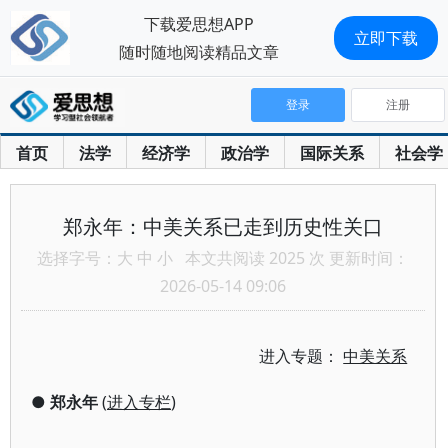
下载爱思想APP
立即下载
随时随地阅读精品文章
登录
注册
首页
法学
经济学
政治学
国际关系
社会学
郑永年：中美关系已走到历史性关口
选择字号：
大
中
小
本文共阅读 2025 次 更新时间：
2026-05-14 09:06
进入专题：
中美关系
●
郑永年
(
进入专栏
)