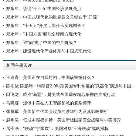
郑永年：读懂“十五五”中国经济发展亮点
郑永年：中国式现代化的世界意义关键在于“开源”
郑永年：“十五五”开局，靠什么实现增长？
郑永年：“中国方案”赋能全球南方现代化
郑永年：谁“偷”走了中国的中产阶级？
郑永年：建设现代化产业体系与中国式现代化
相同主题阅读
王逸舟：美国正在自我封闭，中国该警惕什么？
陈雨侬 陈鹏玮：特朗普2.0时期美国专利制度的“武器化”演进与中国应对
田飞龙：瞄准“新疆”，是美式帝国霸权精心酝酿的专项行动
马晓霖：漫谈中美在人工智能领域的复杂博弈
张腾军：美国新生代国会议员的涉华行为及其影响探析
赵明昊：低成本霸权护持：美国新版国家安全战略与中美博弈
岳圣淞：“联动”与“限度”：美国对华“三海联动”战略探析