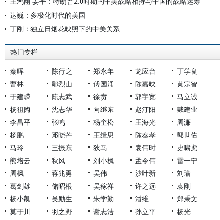
王鸿刚 姜平：特朗普2.0时期的中美战略相持与中国的战略运筹
达巍：多极化时代的美国
丁刚：独立日烟花映照下的中美关系
热门专栏
秦晖
陈行之
郑永年
龙应台
丁学良
曹林
鄢烈山
傅国涌
陈嘉映
黄宗智
于建嵘
陈志武
徐贲
郭宇宽
马立诚
杨祖陶
沈志华
向继东
赵汀阳
戴建业
李昌平
张鸣
杨奎松
王海光
周濂
杨鹏
邓晓芒
王缉思
陈奉孝
郭世佑
马玲
王振东
狄马
袁伟时
史啸虎
熊培云
秋风
刘小枫
孟令伟
雷一宁
周枫
蒋兆勇
吴伟
沙叶新
刘瑜
葛剑雄
储昭根
吴稼祥
许之远
袁刚
杨小凯
吴励生
朱学勤
潘维
郑秉文
莫于川
羽之野
谢志浩
孙立平
杨光