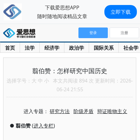
下载爱思想APP
立即下载
随时随地阅读精品文章
登录
注册
首页
法学
经济学
政治学
国际关系
社会学
翦伯赞：怎样研究中国历史
选择字号：
大
中
小
本文共阅读 894 次 更新时间：2026-
06-24 21:55
进入专题：
研究方法
阶级矛盾
辩证唯物主义
●
翦伯赞
(
进入专栏
)