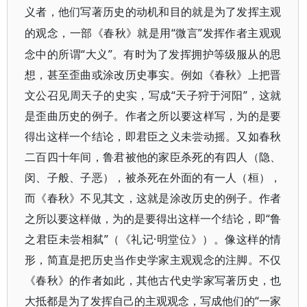
义者，他们写著历史的动机和目的就是为了发挥主观
“微言”发挥作者主观观
的观念，一部《春秋》就是用
念中的所谓“大义”。有时为了发挥拥护等级服从的思
想，甚至歪曲或涂改历史事实。例如《春秋》上把晋
文公召见周天子的史实，写成“天子狩于河阳”，这就
是歪曲历史的例子。作者之所以要这样写，为的是要
得出这样一个结论，即君臣之义未尝动摇。又如春秋
二百四十年间，鲁君被他的家臣杀死的有四人（隐、
闵、子般、子恶），被杀死在外面的有一人（桓），
而《春秋》不见其文，这就是涂改历史的例子。作者
之所以要这样做，为的是要得出这样一个结论，即“鲁
之君臣未尝相弑”（《礼记·明堂位》）。像这样的情
形，简直是把历史当作史学家主观观念的注脚。不仅
《春秋》的作者如此，其他古代史学家写著历史，也
大抵都是为了发挥自己的主观观念，写成他们的“一家