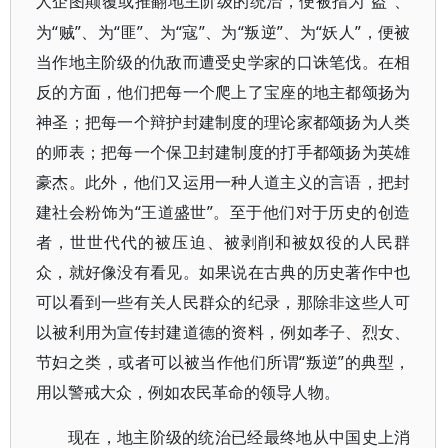
“盗”、
人企图颠覆或推翻地主阶级的统治，便被指为
为“贼”、为“匪”、为“寇”、为“叛逆”、为“妖人”，便被
当作地主阶级的仇敌而遭受史学家的口诛笔伐。在相
反的方面，他们把每一个爬上了宝座的地主都颂扬为
神圣；把每一个辩护封建制度的理论家都颂扬为人类
的师表；把每一个保卫封建制度的打手都颂扬为英雄
豪杰。此外，他们又运用一种人道主义的言语，把封
建社会粉饰为“王道盛世”。至于他们对于历史的创造
者，世世代代的被压迫、被剥削和被奴役的人民群
众，就好像没有看见。如果说在古典的历史著作中也
可以看到一些有关人民群众的纪录，那除非这些人可
以被利用为宣传封建道德的资料，例如孝子、烈女、
节妇之类，或者可以被当作他们所谓“叛逆”的典型，
用以警戒大众，例如农民革命的领导人物。
现在，地主阶级的统治已经最终地从中国史上消