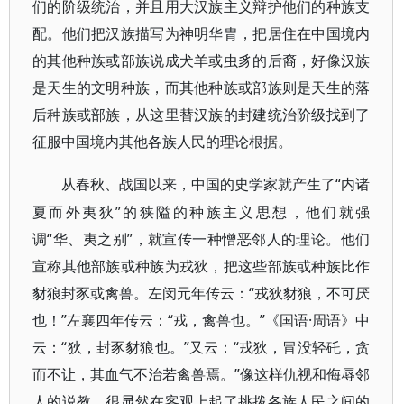
们的阶级统治，并且用大汉族主义辩护他们的种族支
配。他们把汉族描写为神明华胄，把居住在中国境内
的其他种族或部族说成犬羊或虫豸的后裔，好像汉族
是天生的文明种族，而其他种族或部族则是天生的落
后种族或部族，从这里替汉族的封建统治阶级找到了
征服中国境内其他各族人民的理论根据。
“内诸
从春秋、战国以来，中国的史学家就产生了
夏而外夷狄”的狭隘的种族主义思想，他们就强
调“华、夷之别”，就宣传一种憎恶邻人的理论。他们
宣称其他部族或种族为戎狄，把这些部族或种族比作
豺狼封豕或禽兽。左闵元年传云：“戎狄豺狼，不可厌
也！”左襄四年传云：“戎，禽兽也。”《国语·周语》中
云：“狄，封豕豺狼也。”又云：“戎狄，冒没轻矺，贪
而不让，其血气不治若禽兽焉。”像这样仇视和侮辱邻
人的说教，很显然在客观上起了挑拨各族人民之间的