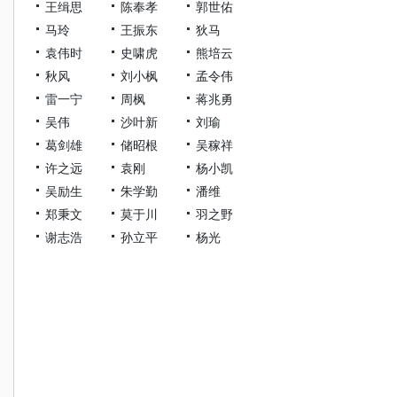
王缉思
陈奉孝
郭世佑
马玲
王振东
狄马
袁伟时
史啸虎
熊培云
秋风
刘小枫
孟令伟
雷一宁
周枫
蒋兆勇
吴伟
沙叶新
刘瑜
葛剑雄
储昭根
吴稼祥
许之远
袁刚
杨小凯
吴励生
朱学勤
潘维
郑秉文
莫于川
羽之野
谢志浩
孙立平
杨光