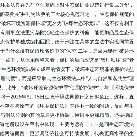
态环境法典在先前立法基础上对生态保护类规范进行集成升华，
绿色低碳发展”并列为法典的三大核心规范群之一。生态保护规范的
破坏环境资源保护罪”更名为“破坏生态环境罪”，这不仅有利于
既有刑事立法重污染防治轻生态保护的纠偏，能更加凸显生态保
生态保护单独成编相匹配，便于刑法在具体的立法中实现同前置
于为什么没有保留原名称中的“保护”二字，是因为现行“破坏环
”一章下，从体系解释来看，保护的后面应该是“管理秩序”或“管
及生态环境犯罪独立成章的情况下，破坏生态环境罪的保护法益
管理制度”，而是应采取与生态环境法典中“人与自然和谐共生”理
。此外，“破坏环境资源保护罪”使用的“保护”，与《环境保护
于2026年8月15日生态环境法典施行之日起废止，这样，直
但不存在与原有的《环境保护法》表述不一致的问题，反而与生
也与刑法分则的其他章名更相协调，用词亦更加精简。还要指出
”编之所以没在章名中体现，主要考虑有二：一是同生态环境法
其他两编而言，更强调经济社会可持续发展，代表更高水平的生