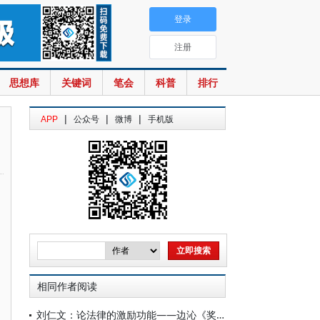
登录
注册
思想库
关键词
笔会
科普
排行
|
|
|
APP
公众号
微博
手机版
相同作者阅读
刘仁文：论法律的激励功能——边沁《奖赏原理》评析及其当代启示