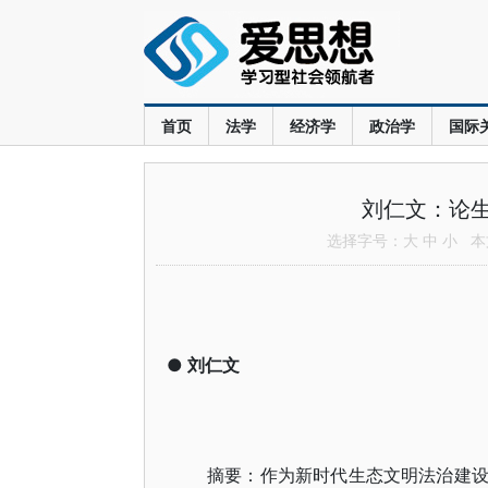
首页
法学
经济学
政治学
国际
刘仁文：论
选择字号：
大
中
小
本文
●
刘仁文
摘要：作为新时代生态文明法治建