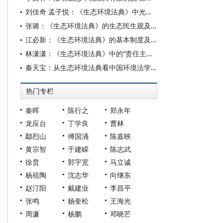
刘佳奇 孟子悦：《生态环境法典》中光污染防治的类型化逻辑与体系化构造
张璐：《生态环境法典》的生态民生观及其体系化表达
江必新：《生态环境法典》的基本制度及其创新
林潇潇：《生态环境法典》中的“责任主体”：概念内涵与规范意蕴
秦天宝：从生态环境法典看中国环境法学自主知识体系构建
热门专栏
秦晖
陈行之
郑永年
龙应台
丁学良
曹林
鄢烈山
傅国涌
陈嘉映
黄宗智
于建嵘
陈志武
徐贲
郭宇宽
马立诚
杨祖陶
沈志华
向继东
赵汀阳
戴建业
李昌平
张鸣
杨奎松
王海光
周濂
杨鹏
邓晓芒