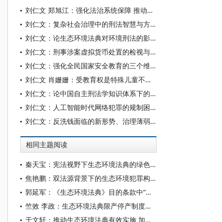
刘仁文 郑旭江：强化法治系统保障 推动禁毒工作现代化
刘仁文：复杂社会治理中的刑法智慧与方法
刘仁文：论生态环境法典对环境刑法的影响
刘仁文：刑事涉案虚拟货币处置的检视与完善
刘仁文：强化全民国家安全教育的三个维度
刘仁文 肖姗姗：受教育权是特殊儿童不可剥夺的基本人权
刘仁文：论中国自主刑法学知识体系下的刑法学通说
刘仁文：人工智能时代网络犯罪的规制困境和系统治理
刘仁文：反洗钱面临的新形势、治理薄弱环节与改进
相同主题阅读
秦天宝：宪法视野下生态环境法典的绿色发展原则
焦艳鹏：双法源背景下的生态环境犯罪构成要件要素
郭延军：《生态环境法典》目的条款中“生态环境权益”的法学解读
竺效 李政：生态环境法典限产停产制度的规范演进与构造逻辑
于文轩：推动生态环境法典有效实施 加强生态安全系统性保障