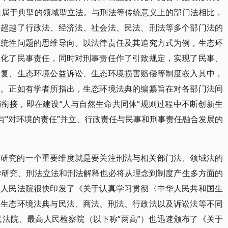
法典属于典型的领域型立法。与刑法等传统意义上的部门法相比，
并超越了行政法、经济法、社会法、民法、刑法等多个部门法的
系统性问题的思维导向。以法律责任及其追究方式为例，生态环
体化了民事责任，同时对刑事责任作了引致规定，实现了民事、
修复、生态环境公益诉讼、生态环境损害赔偿等制度嵌入其中，
旨。正如有学者所指出，生态环境法典的编纂旨在对各部门法间
衔接，即在建设“人与自然生命共同体”规则过程中不断创新生
与“对环境的责任”并立、行政责任与民事和刑事责任融合发展的
学研究的一个重要维度就是要关注刑法与相关部门法、领域法的
法学研究、刑法立法和刑法解释也必将从理念到制度产生多方面的
高人民法院很快印发了《关于认真学习贯彻〈中华人民共和国生
展生态环境法典与民法、商法、刑法、行政法以及诉讼法等不同
民法院、最高人民检察院（以下称“两高”）也迅速颁布了《关于