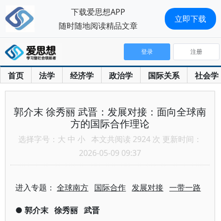
下载爱思想APP
立即下载
随时随地阅读精品文章
登录
注册
首页
法学
经济学
政治学
国际关系
社会学
郭介末 徐秀丽 武晋：发展对接：面向全球南
方的国际合作理论
选择字号：
大
中
小
本文共阅读 2924 次 更新时间：
2026-05-09 09:37
进入专题：
全球南方
国际合作
发展对接
一带一路
●
郭介末
徐秀丽
武晋