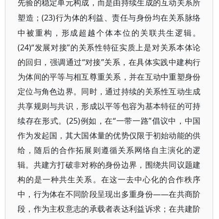
先验的稳定单元构成，而是由持续生成的互动关系所
(23)行为体的利益、责任与身份均在关系脉络
塑造；
中被重构，形成超越个体本位的关联共生逻辑。
(24)“发展对接”的关系性特征实质上是对关系本体论
的回归，强调通过“对接”关系，在具体实践中建构行
为体间的平等与相互尊重关系，并在互动中重塑身份
定位与角色边界。同时，通过持续的关系性互动生成
共享规则与共识，形成以平等包容为基本特征的可持
续存在形式。(25)例如，在“一带一路”倡议中，中国
作为发起国，其大国体量的优势仅限于初始动能的供
给，随后的合作拓展则遵循关系网络自主演化的逻
辑。共建方打破非对称的身份边界，围绕共同议题建
构的是一种共生关系。在这一去中心化的合作秩序
中，行为体在不同阶段呈现出多重身份——在共商阶
段，作为主权意志的承载者表达利益诉求；在共建阶