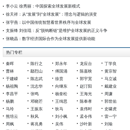
李小云 徐秀丽：中国探索全球发展新模式
徐天祥：从“发展”到“全球发展”：理念与逻辑的演变
张宇燕：以中国传统智慧看世界秩序与全球发展
支振锋 刘佳琨：反“脱钩断链”是维护全球发展的正义斗争
张晓晶：数字经济国际合作为全球发展提供新动能
热门专栏
秦晖
陈行之
郑永年
龙应台
丁学良
曹林
鄢烈山
傅国涌
陈嘉映
黄宗智
于建嵘
陈志武
徐贲
郭宇宽
马立诚
杨祖陶
沈志华
向继东
赵汀阳
戴建业
李昌平
张鸣
杨奎松
王海光
周濂
杨鹏
邓晓芒
王缉思
陈奉孝
郭世佑
马玲
王振东
狄马
袁伟时
史啸虎
熊培云
秋风
刘小枫
孟令伟
雷一宁
周枫
蒋兆勇
吴伟
沙叶新
刘瑜