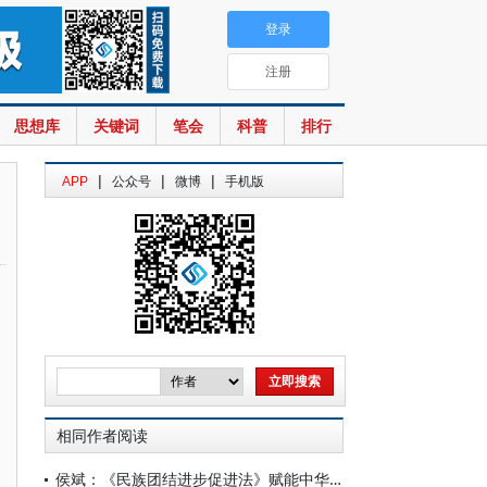
登录
注册
思想库
关键词
笔会
科普
排行
|
|
|
APP
公众号
微博
手机版
相同作者阅读
侯斌：《民族团结进步促进法》赋能中华民族共同体建设的四重逻辑