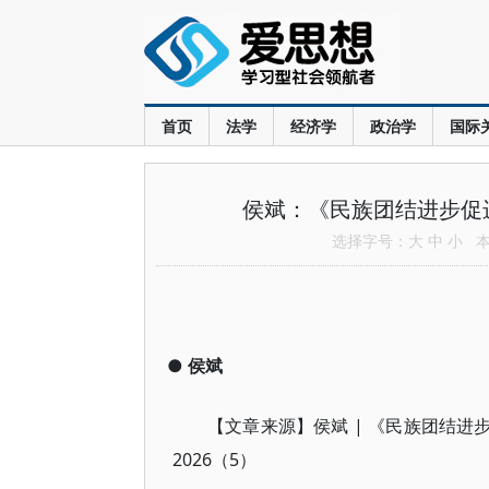
首页
法学
经济学
政治学
国际
侯斌：《民族团结进步促
选择字号：
大
中
小
本文
●
侯斌
| 《民族团结进
【文章来源】侯斌
2026（5）