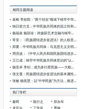
相同主题阅读
崔榕 李桂阳：“两个结合”视域下铸牢中华民族共同体意识的理论创新
纳日碧力戈：中华民族共同体的泥土性和日常性——基于本土知识与民间智慧的探讨
杨福泉 杨琼珍：跨族际艺术交融与铸牢中华民族共同体意识之关系——以纳西族为例
常安：《民族团结进步促进法》的人权意义
郑要：中华民族共同体：马克思主义文明观的当代中国民族叙事
周洪波：《中华人民共和国民族团结进步促进法》的规范构造特征解析
王江成：铸牢中华民族共同体意识的“认同价值”分析
杨安卓 李钊：成为多行星民族——大航天时代中华民族共同体的锻造与人类文明的跃迁
张文显：民族团结进步促进法的基本属性和鲜明特质
张敏 杨筑慧：以“中华民族”为方法，推进中华民族共同体学自主知识体系建设
热门专栏
秦晖
陈行之
郑永年
龙应台
丁学良
曹林