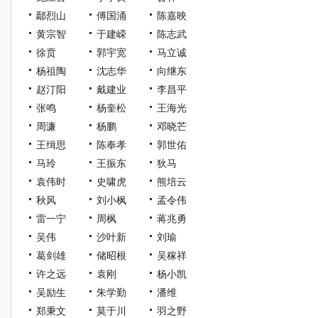
鄢烈山
傅国涌
陈嘉映
黄宗智
于建嵘
陈志武
徐贲
郭宇宽
马立诚
杨祖陶
沈志华
向继东
赵汀阳
戴建业
李昌平
张鸣
杨奎松
王海光
周濂
杨鹏
邓晓芒
王缉思
陈奉孝
郭世佑
马玲
王振东
狄马
袁伟时
史啸虎
熊培云
秋风
刘小枫
孟令伟
雷一宁
周枫
蒋兆勇
吴伟
沙叶新
刘瑜
葛剑雄
储昭根
吴稼祥
许之远
袁刚
杨小凯
吴励生
朱学勤
潘维
郑秉文
莫于川
羽之野