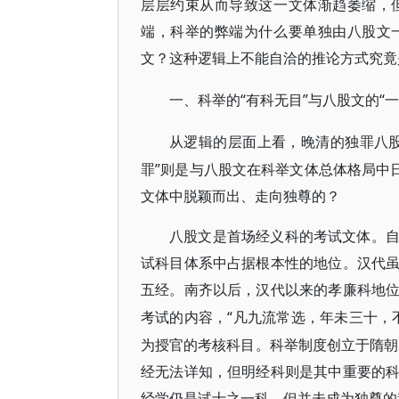
层层约束从而导致这一文体渐趋萎缩，
端，科举的弊端为什么要单独由八股文
文？这种逻辑上不能自洽的推论方式究竟
“有科无目”与八股文的“一
一、科举的
从逻辑的层面上看，晚清的独罪八
罪”则是与八股文在科举文体总体格局中
文体中脱颖而出、走向独尊的？
八股文是首场经义科的考试文体。
试科目体系中占据根本性的地位。汉代
五经。南齐以后，汉代以来的孝廉科地
“凡九流常选，年未三十，不
考试的内容，
为授官的考核科目。科举制度创立于隋朝，其
经无法详知，但明经科则是其中重要的
经学仍是试士之一科，但并未成为独尊的