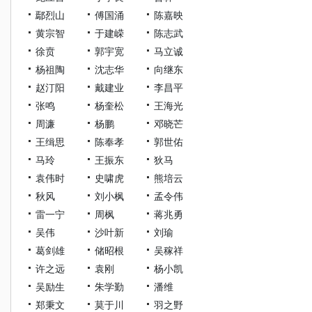
鄢烈山
傅国涌
陈嘉映
黄宗智
于建嵘
陈志武
徐贲
郭宇宽
马立诚
杨祖陶
沈志华
向继东
赵汀阳
戴建业
李昌平
张鸣
杨奎松
王海光
周濂
杨鹏
邓晓芒
王缉思
陈奉孝
郭世佑
马玲
王振东
狄马
袁伟时
史啸虎
熊培云
秋风
刘小枫
孟令伟
雷一宁
周枫
蒋兆勇
吴伟
沙叶新
刘瑜
葛剑雄
储昭根
吴稼祥
许之远
袁刚
杨小凯
吴励生
朱学勤
潘维
郑秉文
莫于川
羽之野