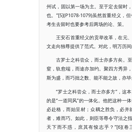
州试，固以第一场为主。至于定去留时
也。”[5](P1078-1079)虽然首
考生去留时也要参考后两场的论、策。
王安石首重经义的贡举改革，在元
文走向独尊提供了范式。对此，明万历间
古罗士之科尝众，而士亦多方矣。
窒，轨愈端，而途亦加约。聚四方秀异
斯为盛，而巧拙之数、能不能之故，亦毕
“罗士之科尝众，而士亦多方”，这
的是“一道同风”的一体化。他把这种一体
必赴格，而始呈材；众耦之胜负，必并
者，难而巧。如此，则臣等尊令守法之
天下而不惑，庶其有悛志乎？”[6](卷