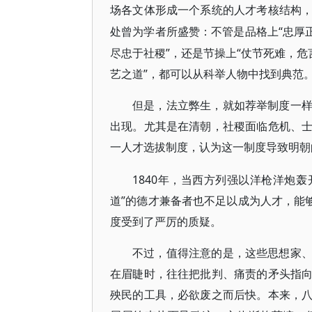
场各文体形成一个系统的人才考核结构
“忠厚
处曾为学者所盛赞：不管是品格上
尽忠于社稷”，还是节操上“仗节死难，危
艺之道”，都可以从科举人物中找到典范
但是，法立弊生，就如荐举制度一
出现。尤其是在清朝，社稷面临危机、
一人才选拔制度，认为这一制度导致明朝
1840年，当西方列强以洋枪洋炮轰
道”的德才兼备者也不足以成为人才，能
度受到了严厉的质疑。
不过，值得注意的是，这些思想家
在眉睫时，往往把批判、痛责的矛头指
殃民的工具，必欲废之而后快。本来，