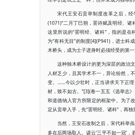
宋代王安石贡举制度改革之后，经
(1071)“二月丁巳朔，罢诗赋及明经、诸
这里所说的“罢明经、诸科”，指的是
为“有科无目”的制度[4](P941)，
木桥头，成为士子进身时必须经受的第一
这种独木桥设计的更为深层的政治
人材乏少，且其学术不一，异论纷然，
变。……今以少壮时，正当讲求天下正
材，致不如古。”[3](卷一五五《选举志》，
和道德纳入官方所限定的框架中。为了
定从贡举入手，先“罢明经、诸科”，再
当然，王安石改制之后，宋代科举虽
多在后两场取人。谚云‘三平不如一冠’