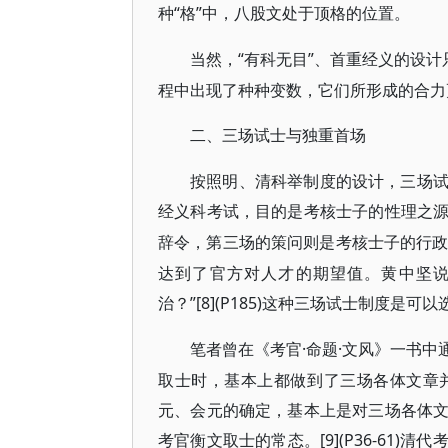
种“格”中，八股文处于顶格的位置。
“有科无目”、首重经义的设
当然，
程中出现了种种变数，它们所形成的合力
二、三场试士与独重首场
按照明、清科举制度的设计，三场
经义科考试，目的是考核士子的性理之
辞令，第三场的策问则是考核士子的行
达到了官方对人才的期望值。黄中坚说
治？”[8](P185)这种三场试士制度是
·命题·文风》一书
笔者曾在《考官
取士时，基本上都做到了三场各体文章
元、会元的确定，基本上是对三场各体
考官衡文取士的常态。[9](P36-61