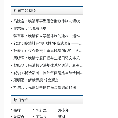
相同主题阅读
马陵合：晚清军事型借贷财政体制与税收变革的走向
崔志海：论晚清历史
蒋宝麟：晚清官立学堂体制的建构、运作及其改革
郭辉：晚清社会“现代性”的仪式表征——以万寿节为视角
孙藜：在媒介杂交中重思晚清“报纸”：从电传上谕说起
周昕晖：晚清专题日记与生活日记文本关系研究
赵晓华：晚清救灾法规体系的调适、衰变与转型
易锐：秘绘新图：同治年间清廷重绘全国舆图的尝试
顾明远：解放思想 转变观念
刘增合：光绪朝中期陆海边疆财政纾困
热门专栏
秦晖
陈行之
郑永年
龙应台
丁学良
曹林