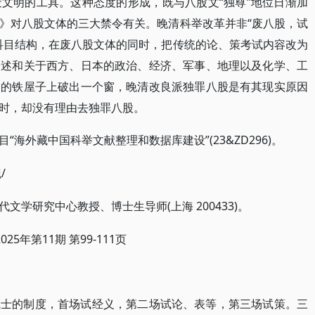
文明的工具。这种态度的形成，既与八股文“独尊”地位日渐加
》对八股文体的三大禁令有关。晚清科举改革并非“废八股，试
科目结构，在废八股文体的同时，把传统的论、策考试内容改为
论述和关于西方、日本的政治、经济、军事、地理以及化学、工
制的铁屋子上破出一个窗，晚清改良派独罪八股是有其现实原因
时，却没有理由去独罪八股。
“海外藏中国科举文献整理和数据库建设”(23&ZD296)。
目
/
(上海 200433)。
代文学研究中心教授、博士生导师
2025年第11期 第99-111页
试士的制度，首场试经义，第二场试论、表等，第三场试策。三