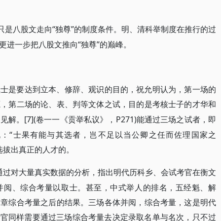
计只是八股文走向“独尊”的制度条件。明、清科举制度在推行的过
更进一步把八股文推向“独尊”的巅峰。
试士是要达到立本、修辞、观识的目的，祝允明认为，第一场的
源，第二场的论、表、判等文体之试，目的是考核士子的才华和
[7](卷一一《贡举私议》，P271)能通过三场之试者，即
政见解。
：“士果有能与其选者，岂不足以当公卿之任而佐理国家之
可以选拔出真正的人才的。
中通过对大量真实数据的分析，指出明代历科乡、会试考官在衡文
并阅、综合考量以取士。甚至，中式举人的排名，五经魁、解
文章综合考量之后的结果。三场各体并阅，综合考量，这是明代
)清代考官同样需要通过三场综合考量去决定录取名单与名次，只不过