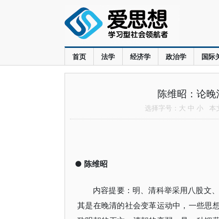
首页
法学
经济学
政治学
国际
陈维昭：论晚
选择字号：
大
中
小
本文共
●
陈维昭
内容提要：明、清科举采用八股文
其是在晚清的社会变革运动中，一些思