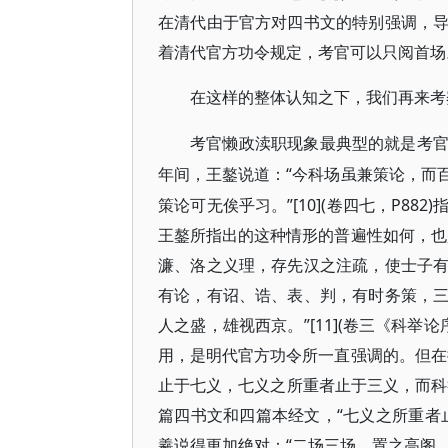
在清代由于官方对四书文的特别强调，
着清代官方功令规定，考官可以只阅首场
在这样的整体认知之下，我们再来考
考官懒政渎职现象最典型的就是考
“今科场虽兼策论，而
年间，王鏊说道：
策论可无俟乎习。”[10](卷四七，P8
王鏊所指出的这种情形的普遍性如何，也
濂、洛之义理，存先汉之注疏，使士子
有论，有诏、诰、表、判，有时务策，
人之盛，雄视西京。”[11](卷三《科举
用，是明代官方功令所一直强调的。但在
止于七义，七义之所重者止于三义，而科举之
篇四书文和四篇本经文，“七义之所重者
羲说得更加绝对：“二场三场，置之高阁，