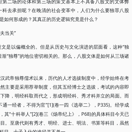
但第二场的论体和第三场的策文基本上不具备八股文的文体弊
一科去承担呢？在晚清的社会变革中，人们为什么要独罪八股
是如何形成的？其真正的历史逻辑究竟是什么？
夫当关”
“独
股文是以偏概全的。但是从历史与文化演进的层面看，这种
日渐“独尊”的地位密切相关的。那么，八股文体是如何从三场诸
自汉武帝独尊儒术以来，历代的人才选拔制度中，经学始终在考
虽然主要是采用荐举制度，但其五经博士之选拔，考试的内容即
位下降，明经科取而代之，形成明经科、秀才科并立的局面。而
通一经者，不得为官”[1](卷一四《选举二》，P335)。经学成
“十科举人”[2](卷三《炀帝纪上》，P68)的具体科目今天已
科目。至唐代则有秀才、明经、进士、明法、书算等科目，虽然
科目，士子入仕的途径并不单一。