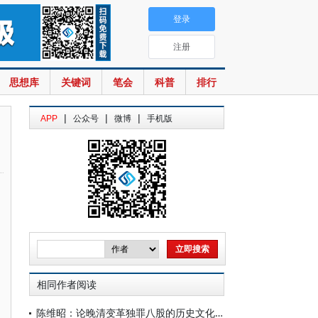
登录
注册
思想库
关键词
笔会
科普
排行
|
|
|
APP
公众号
微博
手机版
相同作者阅读
陈维昭：论晚清变革独罪八股的历史文化原因