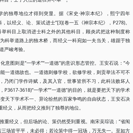
·神宗本纪》，熙宁四年
学的独尊地位才得到突显。据《宋史
科，以经义、论、策试进士”[3](卷一五《神宗本纪》，P278)。
在科举科目上取消进士科之外的其他科目，顾炎武把这种制度称
进士科成为科举道路上的独木桥，而经义一科宛如一夫当关，雄踞于独
道严峻考验。
“一学术”“一道德”的意识形态管控。王安石说：“今
文化意图则是
不能一道德故也。一道德则修学校，欲修学校，则贡举法不可不
理，乃闭门学作诗赋，及其入官，世事皆所不习，此科法败坏人
P3617-3618)“一学术”“一道德”的目的，就是要把天下的学术
改变天下学术不一、异论纷然的百家争鸣的自由状态，王安石决
独重经义，从而把经义推到了独尊的地位。
“省闱
推重经义，但后场的论、策仍然受到重视。南宋吴琮说：
，若三场皆平平，未必得；若论策中得一冠场，万无失一。至如方