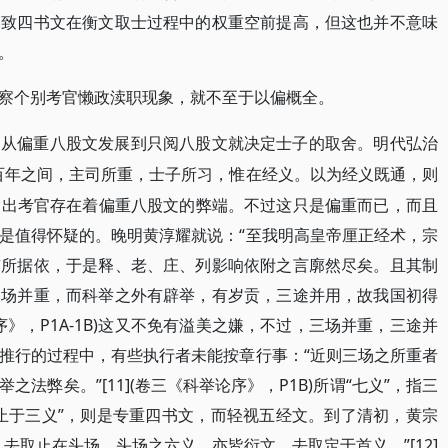
导致四书文在衡文取士过程中的权重空前提高，但这也并不意味
。
察个别考官懒政渎职现象，就不至于以偏概全。
官从偏重八股文发展到只阅八股文就决定士子的取舍。明代弘治
百年之间，主司所重，士子所习，惟在经义。以为经义既通，则
82)指出考官存在着偏重八股文的弊端。不过这只是偏重而已，而且
是值得怀疑的。晚明黄淳耀就说：“至我明高皇帝厘正经术，宗
有所据依，于是释、老、庄、列影响依附之言廓然尽矣。且其制
三场并重，而科举之外有辟举，有岁贡，三途并用，故我国初得
论序》，P1A-1B)这又不免有溢美之嫌，不过，三场并重，三途并
推行的过程中，有些执行者未能按章行事：“近则三场之所重者
法弊矣。”[11](卷三《科举论序》，P1B)所谓“七义”，指三
止于三义”，则是专重四书文，而轻视五经文。到了清初，黄宗
去取止在头场。头场之六义，亦皆衍文，去取定于首义。”[12]