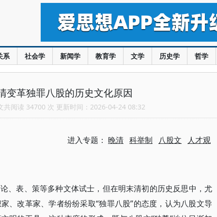
关系
社会学
新闻学
教育学
文学
历史学
哲学
清变革独罪八股的历史文化原因
阅读 34700 次 更新时间：2026-04-24 08:32
进入专题：
晚清
科举制
八股文
人才观
、论、表、策等多种文体试士，但在明末清初的历史反思中，尤
“独罪八股”的态度，认为八股文导
想家、改革家、学者纷纷采取