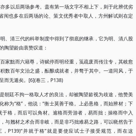
，亦多以后两场参考。盖有第一场文字不相上下，则于此辨优劣
重经义，但省闱也多在后两场的论、策文优秀者中取人，方州解试则在定
、明、清三代的科举制度中得到了彻底的继承，它为明、清八股
的陶望龄由衷赞叹道：
至百家黜而六籍尊，诗赋停而明经重，笺疏废而传注专，其岐愈
，积数百年文治之盛，酝酿成就者，并骛于其中。一道同风，于
[6](卷三，P138)
呈而无遁矣。
本是朝廷不拘一格取人才的良法，却被陶望龄视为歧途，他赞美
化称为“格”，他说：“衡士莫善于格。上必悬格，而始辨材；下
就于格，而后可以角材。逾格而旁游者，易而拙；操格而中入
指，与翘材之术合而非岐，而是非巧拙难易之路，可以晓然告于
三，P139)“并就于格”就是要使应试士子接受规范，而在这