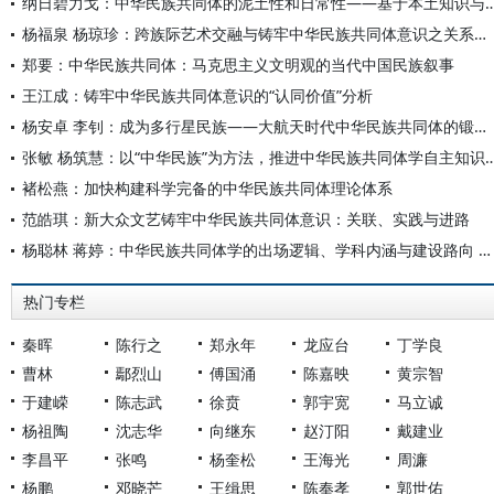
纳日碧力戈：中华民族共同体的泥土性和日常性——基于本
杨福泉 杨琼珍：跨族际艺术交融与铸牢中华民族共同体意识之关系——以纳西族为例
郑要：中华民族共同体：马克思主义文明观的当代中国民族叙事
王江成：铸牢中华民族共同体意识的“认同价值”分析
杨安卓 李钊：成为多行星民族——大航天时代中华民族共同体的锻造与人类文明的跃迁
张敏 杨筑慧：以“中华民族”为方法，推进中华民族共同
褚松燕：加快构建科学完备的中华民族共同体理论体系
范皓琪：新大众文艺铸牢中华民族共同体意识：关联、实践与进路
杨聪林 蒋婷：中华民族共同体学的出场逻辑、学科内涵与建设路向 ——创新交叉学科自主知识体系、探索中国特色哲学社会科学发展范式
热门专栏
秦晖
陈行之
郑永年
龙应台
丁学良
曹林
鄢烈山
傅国涌
陈嘉映
黄宗智
于建嵘
陈志武
徐贲
郭宇宽
马立诚
杨祖陶
沈志华
向继东
赵汀阳
戴建业
李昌平
张鸣
杨奎松
王海光
周濂
杨鹏
邓晓芒
王缉思
陈奉孝
郭世佑