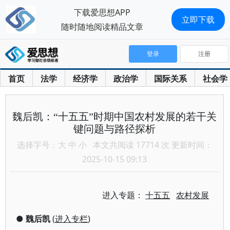
下载爱思想APP
立即下载
随时随地阅读精品文章
登录
注册
首页
法学
经济学
政治学
国际关系
社会学
魏后凯：“十五五”时期中国农村发展的若干关
键问题与路径探析
选择字号：
大
中
小
本文共阅读 17714 次 更新时间：
2025-10-15 09:13
进入专题：
十五五
农村发展
●
魏后凯
(
进入专栏
)