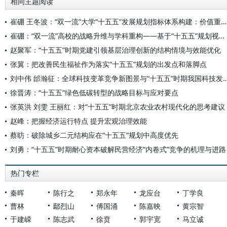
相同主题阅读
崔硼 王冬波：“双一流”大学“十五五”发展规划指标体系构建：价值重构与实践路径
崔硼：“双一流”高校的战略升维与学科重构——基于“十五五”规划视角的系统性思考
赵聚军：“十五五”时期党建引领基层治理创新的结构情境与效能优化
张翼：把改善民生福祉作为落实“十五五”规划的出发点和落脚点
刘中伟 邰瀚征：全球科技变革竞争新图景与“十五五”时
徐晋涛：“十五五”绿色低碳转型的战略目标与应对要点
张英洪 刘雯 王丽红：对“十五五”时期北京农业农村现代化的思考建议
赵峰：把握经济运行特点 提升宏观治理效能
蔡昉：破除城乡二元结构应在“十五五”规划中高度优先
刘勇：“十五五”时期耐心资本破解民营经济“内卷式”竞争的机理与进路
热门专栏
秦晖
陈行之
郑永年
龙应台
丁学良
曹林
鄢烈山
傅国涌
陈嘉映
黄宗智
于建嵘
陈志武
徐贲
郭宇宽
马立诚