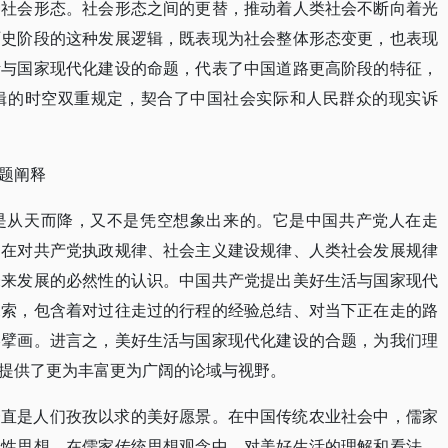
种社会形态。社会形态之间的更替，推动着人类社会不断向着光
历史阶段的这种发展逻辑，既表现为社会整体形态变更，也表现
活与国家现代化建设的命题，代表了中国道路更高阶段的特征，
辑的时空双重规定，契合了中国社会实际和人民群众的现实诉
题阐释
是从天而降，又不是凭空想象出来的。它是中国共产党人在走
，在对共产党执政规律、社会主义建设规律、人类社会发展规律
未来发展的必然性的认识。中国共产党提出美好生活与国家现代
探索，包含着对过往走过的行程的经验总结、对当下正在走的路
略擘画。进言之，美好生活与国家现代化建设的合题，为我们理
提供了更为丰富更为广阔的论域与视野。
一直是人们孜孜以求的美好愿景。在中国传统农业社会中，儒家
配性思想。在儒家传统思想观念中，对美好生活的理解和看法，