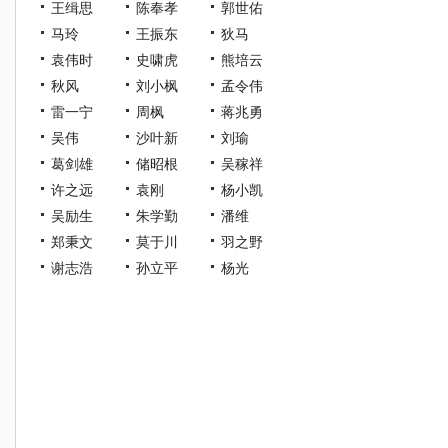
王缉思
陈奉孝
郭世佑
马玲
王振东
狄马
袁伟时
史啸虎
熊培云
秋风
刘小枫
孟令伟
雷一宁
周枫
蒋兆勇
吴伟
沙叶新
刘瑜
葛剑雄
储昭根
吴稼祥
许之远
袁刚
杨小凯
吴励生
朱学勤
潘维
郑秉文
莫于川
羽之野
谢志浩
孙立平
杨光