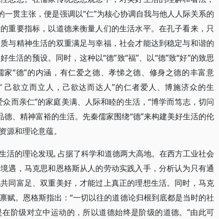
的一贯主张，便是强调以“仁”为核心协调自我与他人人际关系的
活的重要指标，以道德来衡量人们的生活水平。在孔子看来，只
物质与精神生活的双重满足与幸福，社会才能达到稳定与和谐的
生活的预设。同时，这种以“德”致“福”、以“德”致“好”的致思
儒家“德”的内涵，有仁爱之德、孝悌之德、修身之德的丰富意
 “ 己欲立而立人，己欲达而达人”的仁者爱人、博施济众的生
爱众而亲仁”的家庭美满、人际和睦的生活，“博学而笃志，切问
崇高品德、精神富裕的生活。先秦儒家围绕“德”来构建美好生活的伦
资源和理论意蕴。
生活的理论发现, 占据了科学和道德两大高地。在西方工业社会
活境遇，马克思和恩格斯从人的劳动实践入手，分析认为只有通
现共同富足、双重美好，才能过上真正的理想生活。同时，马克
禀赋。恩格斯指出：“一切以往的道德论归根到底都是当时的社
是在阶级对立中运动的，所以道德始终是阶级的道德。”由此可