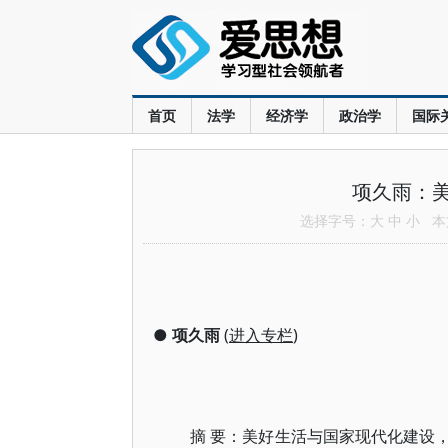
首页
法学
经济学
政治学
国际
项久雨：
选择字号：
大
中
小
本文
●
项久雨
(
进入专栏
)
摘 要：美好生活与国家现代化建设