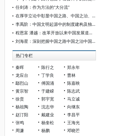
任剑涛：作为方法的“大分流”
在厚学立论中彰显中国之路、中国之治、中国之理
李禹阶：中国文明起源中的制度建构及独特历史道路
程恩富 潘越：改革开放以来中国发展道路的经济实践、历史经验与未来进路
刘海星：深刻把握中国之路中国之治中国之理的世界意义
热门专栏
秦晖
陈行之
郑永年
龙应台
丁学良
曹林
鄢烈山
傅国涌
陈嘉映
黄宗智
于建嵘
陈志武
徐贲
郭宇宽
马立诚
杨祖陶
沈志华
向继东
赵汀阳
戴建业
李昌平
张鸣
杨奎松
王海光
周濂
杨鹏
邓晓芒