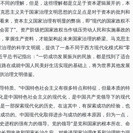
有不同的理解，但是，这些理解都是立足于资本逻辑展开的，本
马克思主义关于国家治理文明思想的立足点是对于资本的批判和
看来，资本主义国家治理有明显的弊病，即“现代的国家政权不
会罢了”。资产阶级把国家政权当作镇压劳动人民和实施暴政的
手，掌握生产资料，才能架构起未来国家治理的桥梁。马克思主
家治理的科学文明观，提供了一条不同于西方现代化模式和“零
近平总书记指出：“一切成功发展振兴的民族，都是找到了适合
道路在成就中国人民美好生活实现的基础上，将为世界其他发展
供治理文明借鉴。
导特质。“中国特色社会主义有很多特点和特征，但最本质的特
代化是中国特色社会主义的现代化，是中国共产党领导下的现代
也是一部探索现代化的历史。在这其中，有探索成功的经验，也
常成功的。中国现代化取得进步与成功的根本原因，归为一点，
史进程的强有力的领导。党的领导“是党和国家的根本所在、命
的长期执政和国家长治久安，对推进国家治理体系和治理能力现