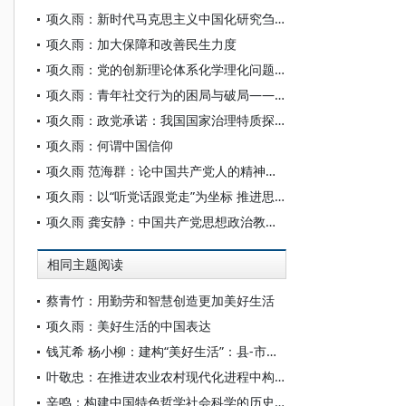
项久雨：新时代马克思主义中国化研究刍议
项久雨：加大保障和改善民生力度
项久雨：党的创新理论体系化学理化问题域
项久雨：青年社交行为的困局与破局——基于Z世代“现象级”社交模式分析
项久雨：政党承诺：我国国家治理特质探赜
项久雨：何谓中国信仰
项久雨 范海群：论中国共产党人的精神动力
项久雨：以“听党话跟党走”为坐标 推进思政课教学改革创新
项久雨 龚安静：中国共产党思想政治教育内容建构：历程、逻辑、进路
相同主题阅读
蔡青竹：用勤劳和智慧创造更加美好生活
项久雨：美好生活的中国表达
钱芃希 杨小柳：建构“美好生活”：县-市家庭的钟摆式流动及其形态维系
叶敬忠：在推进农业农村现代化进程中构建农政转型的中国道路
辛鸣：构建中国特色哲学社会科学的历史主动