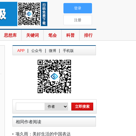
登录
注册
思想库
关键词
笔会
科普
排行
|
|
|
APP
公众号
微博
手机版
相同作者阅读
项久雨：美好生活的中国表达