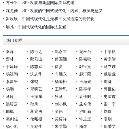
方长平：和平发展与新型国际关系构建
沈尤佳：和平发展的中国式现代化：内涵、根源与意义
罗欢欣：中国式现代化是走和平发展道路的现代化
廖凡：中国式现代化的国际法意涵
热门专栏
秦晖
陈行之
郑永年
龙应台
丁学良
曹林
鄢烈山
傅国涌
陈嘉映
黄宗智
于建嵘
陈志武
徐贲
郭宇宽
马立诚
杨祖陶
沈志华
向继东
赵汀阳
戴建业
李昌平
张鸣
杨奎松
王海光
周濂
杨鹏
邓晓芒
王缉思
陈奉孝
郭世佑
马玲
王振东
狄马
袁伟时
史啸虎
熊培云
秋风
刘小枫
孟令伟
雷一宁
周枫
蒋兆勇
吴伟
沙叶新
刘瑜
葛剑雄
储昭根
吴稼祥
许之远
袁刚
杨小凯
吴励生
朱学勤
潘维
郑秉文