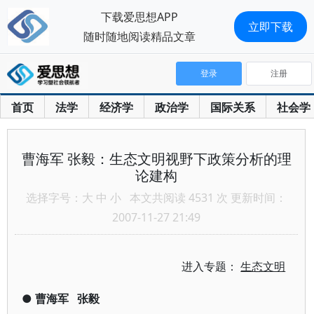
下载爱思想APP
立即下载
随时随地阅读精品文章
登录
注册
首页
法学
经济学
政治学
国际关系
社会学
曹海军 张毅：生态文明视野下政策分析的理
论建构
选择字号：
大
中
小
本文共阅读 4531 次 更新时间：
2007-11-27 21:49
进入专题：
生态文明
●
曹海军
张毅