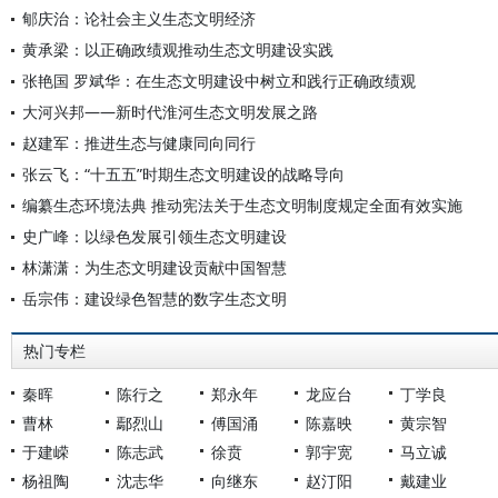
郇庆治：论社会主义生态文明经济
黄承梁：以正确政绩观推动生态文明建设实践
张艳国 罗斌华：在生态文明建设中树立和践行正确政绩观
大河兴邦——新时代淮河生态文明发展之路
赵建军：推进生态与健康同向同行
张云飞：“十五五”时期生态文明建设的战略导向
编纂生态环境法典 推动宪法关于生态文明制度规定全面有效实施
史广峰：以绿色发展引领生态文明建设
林潇潇：为生态文明建设贡献中国智慧
岳宗伟：建设绿色智慧的数字生态文明
热门专栏
秦晖
陈行之
郑永年
龙应台
丁学良
曹林
鄢烈山
傅国涌
陈嘉映
黄宗智
于建嵘
陈志武
徐贲
郭宇宽
马立诚
杨祖陶
沈志华
向继东
赵汀阳
戴建业