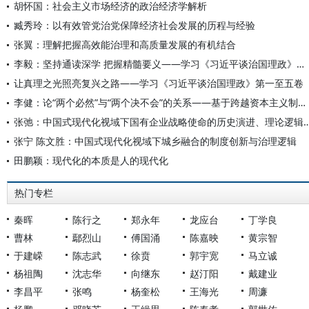
胡怀国：社会主义市场经济的政治经济学解析
臧秀玲：以有效管党治党保障经济社会发展的历程与经验
张翼：理解把握高效能治理和高质量发展的有机结合
李毅：坚持通读深学 把握精髓要义——学习《习近平谈治国理政》第一至五卷
让真理之光照亮复兴之路——学习《习近平谈治国理政》第一至五卷
李健：论“两个必然”与“两个决不会”的关系——基于跨越资本主义制度“卡夫丁峡谷”设想的反思
张弛：中国式现代化视域下国有企业战略使命的历史演进
张宁 陈文胜：中国式现代化视域下城乡融合的制度创新与治理逻辑
田鹏颖：现代化的本质是人的现代化
热门专栏
秦晖
陈行之
郑永年
龙应台
丁学良
曹林
鄢烈山
傅国涌
陈嘉映
黄宗智
于建嵘
陈志武
徐贲
郭宇宽
马立诚
杨祖陶
沈志华
向继东
赵汀阳
戴建业
李昌平
张鸣
杨奎松
王海光
周濂