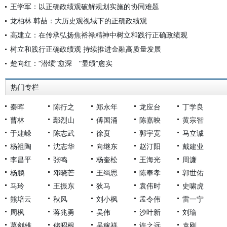
王学军：以正确政绩观破解规划实施的协同难题
龙柏林 韩喆：大历史观视域下的正确政绩观
高建立：在传承弘扬焦裕禄精神中树立和践行正确政绩观
树立和践行正确政绩观 持续推进金融高质量发展
楚向红：“潜绩”愈深 “显绩”愈实
热门专栏
秦晖
陈行之
郑永年
龙应台
丁学良
曹林
鄢烈山
傅国涌
陈嘉映
黄宗智
于建嵘
陈志武
徐贲
郭宇宽
马立诚
杨祖陶
沈志华
向继东
赵汀阳
戴建业
李昌平
张鸣
杨奎松
王海光
周濂
杨鹏
邓晓芒
王缉思
陈奉孝
郭世佑
马玲
王振东
狄马
袁伟时
史啸虎
熊培云
秋风
刘小枫
孟令伟
雷一宁
周枫
蒋兆勇
吴伟
沙叶新
刘瑜
葛剑雄
储昭根
吴稼祥
许之远
袁刚