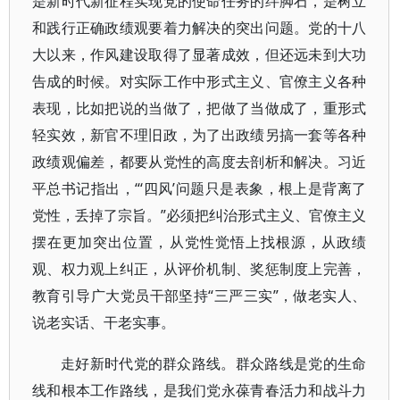
是新时代新征程实现党的使命任务的绊脚石，是树立
和践行正确政绩观要着力解决的突出问题。党的十八
大以来，作风建设取得了显著成效，但还远未到大功
告成的时候。对实际工作中形式主义、官僚主义各种
表现，比如把说的当做了，把做了当做成了，重形式
轻实效，新官不理旧政，为了出政绩另搞一套等各种
政绩观偏差，都要从党性的高度去剖析和解决。习近
平总书记指出，“‘四风’问题只是表象，根上是背离了
党性，丢掉了宗旨。”必须把纠治形式主义、官僚主义
摆在更加突出位置，从党性觉悟上找根源，从政绩
观、权力观上纠正，从评价机制、奖惩制度上完善，
教育引导广大党员干部坚持“三严三实”，做老实人、
说老实话、干老实事。
走好新时代党的群众路线。群众路线是党的生命
线和根本工作路线，是我们党永葆青春活力和战斗力