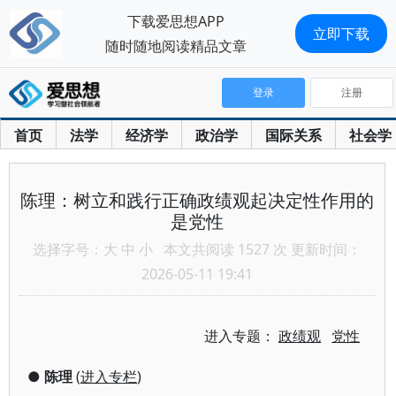
下载爱思想APP
立即下载
随时随地阅读精品文章
登录
注册
首页
法学
经济学
政治学
国际关系
社会学
陈理：树立和践行正确政绩观起决定性作用的
是党性
选择字号：
大
中
小
本文共阅读 1527 次 更新时间：
2026-05-11 19:41
进入专题：
政绩观
党性
●
陈理
(
进入专栏
)