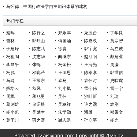
马怀德：中国行政法学自主知识体系的建构
热门专栏
秦晖
陈行之
郑永年
龙应台
丁学良
曹林
鄢烈山
傅国涌
陈嘉映
黄宗智
于建嵘
陈志武
徐贲
郭宇宽
马立诚
杨祖陶
沈志华
向继东
赵汀阳
戴建业
李昌平
张鸣
杨奎松
王海光
周濂
杨鹏
邓晓芒
王缉思
陈奉孝
郭世佑
马玲
王振东
狄马
袁伟时
史啸虎
熊培云
秋风
刘小枫
孟令伟
雷一宁
周枫
蒋兆勇
吴伟
沙叶新
刘瑜
葛剑雄
储昭根
吴稼祥
许之远
袁刚
杨小凯
吴励生
朱学勤
潘维
郑秉文
莫于川
羽之野
谢志浩
孙立平
杨光
Powered by aisixiang.com Copyright © 2026 by