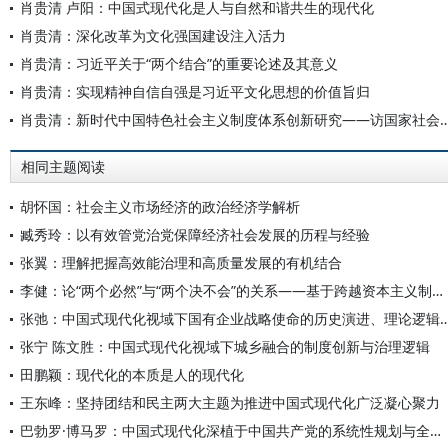
肖贵清 卢阳：中国式现代化是人与自然和谐共生的现代化
肖贵清：深化改革为文化强国建设注入活力
肖贵清：习近平关于“两个结合”的重要论述及其意义
肖贵清：实现精神自信自强是习近平文化思想的价值旨归
肖贵清：新时代中国特色社会主义制度体系创新研究——访国家社会科学基金
相同主题阅读
胡怀国：社会主义市场经济的政治经济学解析
臧秀玲：以有效管党治党保障经济社会发展的历程与经验
张翼：理解把握高效能治理和高质量发展的有机结合
李健：论“两个必然”与“两个决不会”的关系——基于跨越资本主义制度“卡夫丁峡谷”设想的反思
张弛：中国式现代化视域下国有企业战略使命的历史演进
张宁 陈文胜：中国式现代化视域下城乡融合的制度创新与治理逻辑
田鹏颖：现代化的本质是人的现代化
王东峰：坚持团结和民主两大主题为推进中国式现代化广泛凝心聚力
巴勃罗·博马罗：中国式现代化深植于中国共产党的系统性规划与全方位治理实践