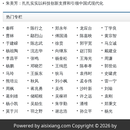
朱美芳：扎扎实实以科技创新支撑和引领中国式现代化
热门专栏
秦晖
陈行之
郑永年
龙应台
丁学良
曹林
鄢烈山
傅国涌
陈嘉映
黄宗智
于建嵘
陈志武
徐贲
郭宇宽
马立诚
杨祖陶
沈志华
向继东
赵汀阳
戴建业
李昌平
张鸣
杨奎松
王海光
周濂
杨鹏
邓晓芒
王缉思
陈奉孝
郭世佑
马玲
王振东
狄马
袁伟时
史啸虎
熊培云
秋风
刘小枫
孟令伟
雷一宁
周枫
蒋兆勇
吴伟
沙叶新
刘瑜
葛剑雄
储昭根
吴稼祥
许之远
袁刚
杨小凯
吴励生
朱学勤
潘维
郑秉文
莫于川
羽之野
谢志浩
孙立平
杨光
Powered by aisixiang.com Copyright © 2026 by