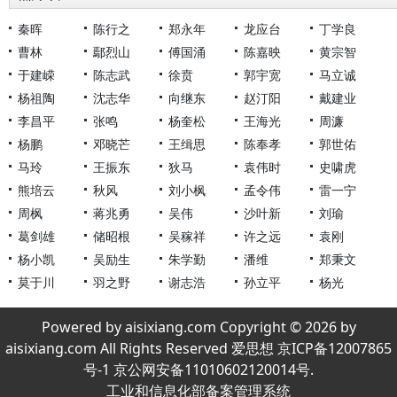
秦晖
陈行之
郑永年
龙应台
丁学良
曹林
鄢烈山
傅国涌
陈嘉映
黄宗智
于建嵘
陈志武
徐贲
郭宇宽
马立诚
杨祖陶
沈志华
向继东
赵汀阳
戴建业
李昌平
张鸣
杨奎松
王海光
周濂
杨鹏
邓晓芒
王缉思
陈奉孝
郭世佑
马玲
王振东
狄马
袁伟时
史啸虎
熊培云
秋风
刘小枫
孟令伟
雷一宁
周枫
蒋兆勇
吴伟
沙叶新
刘瑜
葛剑雄
储昭根
吴稼祥
许之远
袁刚
杨小凯
吴励生
朱学勤
潘维
郑秉文
莫于川
羽之野
谢志浩
孙立平
杨光
Powered by aisixiang.com Copyright © 2026 by
aisixiang.com All Rights Reserved 爱思想 京ICP备12007865
号-1 京公网安备11010602120014号.
工业和信息化部备案管理系统