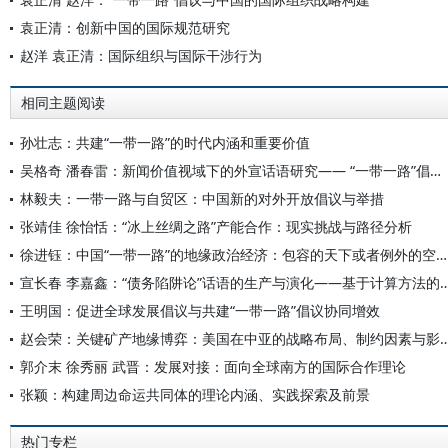
袁正清：创新中国的国际规范研究
赵洋 袁正清：国际组织与国际干涉行为
相同主题阅读
孙壮志：共建“一带一路”的时代内涵和重要价值
吴格奇 潘春雷：新闻价值视域下的外宣话语研究—— “一带一路”倡议十周年报道分析
林毅夫：一带一路与自贸区：中国新的对外开放倡议与举措
张靖佳 徐怡恬：“冰上丝绸之路”产能合作：现实挑战与路径分析
徐进钰：中国“一带一路”的地缘政治经济：包容的天下或者例外的空间？
宣长春 李嘉鑫：“债务陷阱论”话语的生产与演化—
王明国：促进全球发展倡议与共建“一带一路”倡议协同增效
赵会荣：关键矿产地缘博弈：美国在中亚的战略布局、
郭介末 徐秀丽 武晋：发展对接：面向全球南方的国际合作理论
张颖：构建周边命运共同体的理论内涵、实践探索及前景
热门专栏