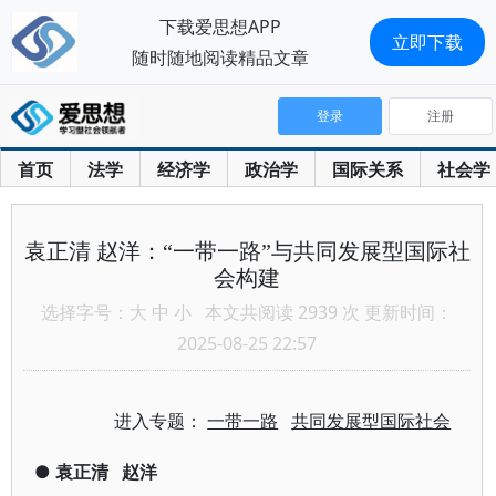
下载爱思想APP
立即下载
随时随地阅读精品文章
登录
注册
首页
法学
经济学
政治学
国际关系
社会学
袁正清 赵洋：“一带一路”与共同发展型国际社
会构建
选择字号：
大
中
小
本文共阅读 2939 次 更新时间：
2025-08-25 22:57
进入专题：
一带一路
共同发展型国际社会
●
袁正清
赵洋