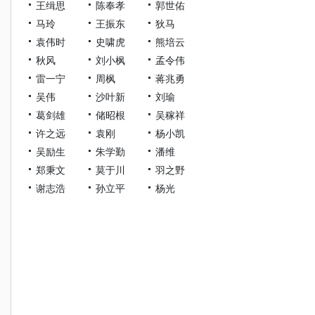
王缉思
陈奉孝
郭世佑
马玲
王振东
狄马
袁伟时
史啸虎
熊培云
秋风
刘小枫
孟令伟
雷一宁
周枫
蒋兆勇
吴伟
沙叶新
刘瑜
葛剑雄
储昭根
吴稼祥
许之远
袁刚
杨小凯
吴励生
朱学勤
潘维
郑秉文
莫于川
羽之野
谢志浩
孙立平
杨光