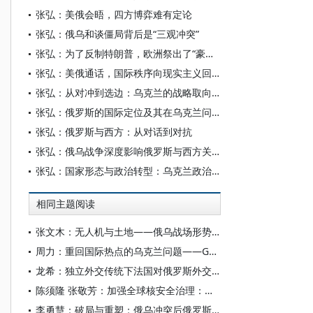
张弘：美俄会晤，四方博弈难有定论
张弘：俄乌和谈僵局背后是“三观冲突”
张弘：为了反制特朗普，欧洲祭出了“豪猪”战略
张弘：美俄通话，国际秩序向现实主义回归
张弘：从对冲到选边：乌克兰的战略取向与俄乌冲突的困局
张弘：俄罗斯的国际定位及其在乌克兰问题上的政策选择
张弘：俄罗斯与西方：从对话到对抗
张弘：俄乌战争深度影响俄罗斯与西方关系
张弘：国家形态与政治转型：乌克兰政治转型三十年评析
相同主题阅读
张文木：无人机与土地——俄乌战场形势分析
周力：重回国际热点的乌克兰问题——G7峰会同俄罗斯新一轮的较量
龙希：独立外交传统下法国对俄罗斯外交政策的转向与再平衡
陈须隆 张敬芳：加强全球核安全治理：俄乌冲突对全球核态势的影响及其应对
李勇慧：破局与重塑：俄乌冲突后俄罗斯外交特点