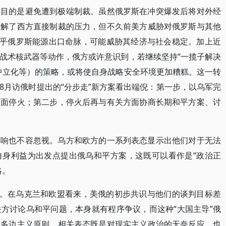
要目的是避免遭到极端制裁。虽然俄罗斯在冲突爆发后将对外经
缓解了西方直接制裁的压力，但不久前美方威胁对俄罗斯与其他
关乎俄罗斯能源出口命脉，可能威胁其经济与社会稳定。加上近
战术核武器等动作，俄方或许意识到，若继续坚持“一揽子解决
中立化等）的策略，或将使自身战略安全环境更加糟糕。这一转
8月访俄时提出的“分步走”新方案看出端倪：第一步，以乌军完
全面停火；第二步，停火后再与有关方面协商长期和平方案、讨
影响也不容忽视。乌方和欧方的一系列表态显示出他们对于无法
自身利益为出发点提出俄乌和平方案，这既可以看作是“政治正
略。
”。在乌克兰和欧盟看来，美俄的初步共识与他们的谈判目标差
方讨论乌和平问题，本身就有程序争议，而这种“大国主导”俄
的多边主义原则。相关表态既是对现实主义政治的无奈反应，也