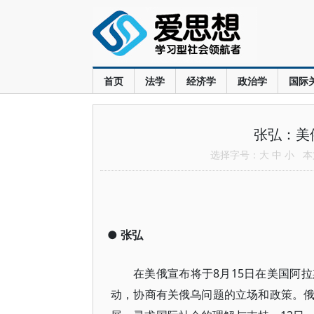
首页
法学
经济学
政治学
国际
张弘：美
选择字号：
大
中
小
本文
●
张弘
在美俄宣布将于8月15日在美国阿
动，协商有关俄乌问题的立场和政策。