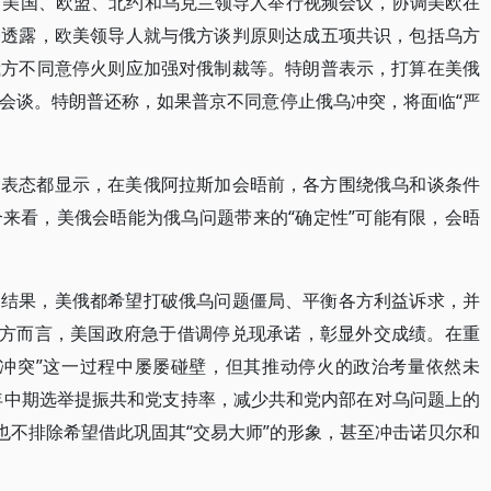
，美国、欧盟、北约和乌克兰领导人举行视频会议，协调美欧在
基透露，欧美领导人就与俄方谈判原则达成五项共识，包括乌方
俄方不同意停火则应加强对俄制裁等。特朗普表示，打算在美俄
会谈。特朗普还称，如果普京不同意停止俄乌冲突，将面临“严
和表态都显示，在美俄阿拉斯加会晤前，各方围绕俄乌和谈条件
来看，美俄会晤能为俄乌问题带来的“确定性”可能有限，会晤
的结果，美俄都希望打破俄乌问题僵局、平衡各方利益诉求，并
美方而言，美国政府急于借调停兑现承诺，彰显外交成绩。在重
乌冲突”这一过程中屡屡碰壁，但其推动停火的政治考量依然未
6年中期选举提振共和党支持率，减少共和党内部在对乌问题上的
也不排除希望借此巩固其“交易大师”的形象，甚至冲击诺贝尔和