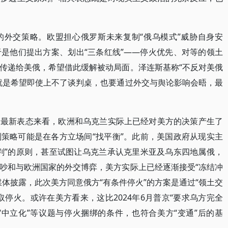
的外交策略。欧盟担心俄罗斯未来复制“俄乌模式”威胁自身安
是他们提出方案、划出“三条红线”——停火优先、对等的领土
传递给美俄，希望借此缓解被动局面。泽连斯基称“不反对美俄
就是希望即使上不了谈判桌，也要通过外交与舆论影响会晤，最
的最新表态来看，欧洲和乌克兰实际上已经对美方的决策产生了
策略可能是在各方立场间“找平衡”。此前，美国政府从现实主
判”的原则，甚至试图让乌克兰承认克里米亚及乌东四地属俄，
吵和与欧洲国家的外交博弈，美方实际上已经逐渐接受“冻结冲
体披露，此次美方同意俄方“有条件停火”的方案是通过“领土交
停火。或许在美方看来，这比2024年6月普京“要求乌方完全
“中立化”等议题与停火捆绑的条件，也符合美方“变通”后的基