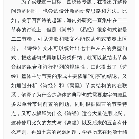
为了实现这一目标，围绕该专题，在提出并解释
问题的同时，也尝试设计新的研究思路和方法。比
如，关于四言诗的起源，海内外研究一直集中在二二
节奏的讨论上，但是《尚书》《易经》很多句式都是
二二节奏，可见诗歌和散文不能仅从句式节奏上区
分。《诗经》文本可以统计出七十种左右的典型句
式，把这些句式再加以分类归纳，就可以总结出节奏
音组的组合和诗行排列的规律性，由此提出了《诗
经》篇体主导节奏的形成主要依靠“句序”的结论。又
如通过分析《诗经》和《离骚》节奏结构的内在联
系，解释了为什么楚辞体的典型句式需要虚字句腰且
多以单音节词前置的问题。同时根据四言的节奏特
点，又可以解释为什么《诗经》适合大量使用比兴，
这种使用比兴的方式与《离骚》以及后来的五言有什
么差别。再如七言的起源问题，学界历来在起源于骚