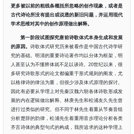
更多被以前的粗线条概括所忽略的创作现象，或者是
古代诗论所没有提出或说透的新旧问题，并运用现代
学术思维对其中的创作原理做出解释。
第一阶段试图探究唐前诗歌体式本身生成和发展
的原因。
诗歌体式研究历来被看作是中国古代诗学研
究的基础。明清的重要诗论著作均以分体为框架，明
人甚至认为不懂辨体就不足以谈诗。20世纪以来，很
多研究诗歌形式的论文都偏重于形式规则的阐发，尤
以格律诗的律法为重，但很少涉及体式原理的探讨。
因此有必要从学理上对先秦汉魏六朝各体诗歌形成发
展的内在逻辑做出解释。林庚先生和松浦友久先生曾
进行过类似的研究。但不同于林先生着重从节奏音组
分析楚辞的韵律，松浦先生着重用音步理论分析各类
齐言诗体的典型句式的构成，我所追求的这种学理上