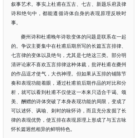
叙事艺术。事实上杜甫在五古、七古、新题乐府及律
诗和绝句中，都能遵循诗体自身的表现原理反映时
事。
夔州诗和杜甫晚年诗歌变体的问题是联系在一起
的。争议主要集中在杜甫后期所写的长篇五言排律、
七言律的变体以及绝句，尤其是七绝这三类。部分明
清评论家不喜欢五言排律这种体裁，批评杜甫在夔州
的作品逞才使气，大伤神理。但如果从五排的铺陈节
奏和表现功能着眼，通过杜甫前后期作品的对比和分
析，就可以看到杜甫不仅使这一本来只适合干谒、颂
美、酬赠的诗体突破了本身表现功能的局限，变成了
可以述怀、讽喻、刺时的咏怀诗，而且充分发掘了长
律的表现优势，使五排在表现原理上形成了与五古咏
怀长篇迥然相异的鲜明特色。