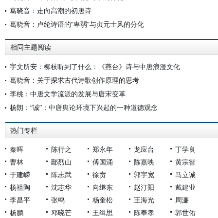
葛晓音：走向高潮的初唐诗
葛晓音：卢纶诗语的“卑弱”与贞元士风的分化
相同主题阅读
宇文所安：柳枝听到了什么：《燕台》诗与中唐浪漫文化
葛晓音：关于探求古代诗歌创作原理的思考
李桃：中唐文学流派的发展与唐宋变革
杨朗：“诚”：中唐舆论环境下兴起的一种道德观念
热门专栏
秦晖
陈行之
郑永年
龙应台
丁学良
曹林
鄢烈山
傅国涌
陈嘉映
黄宗智
于建嵘
陈志武
徐贲
郭宇宽
马立诚
杨祖陶
沈志华
向继东
赵汀阳
戴建业
李昌平
张鸣
杨奎松
王海光
周濂
杨鹏
邓晓芒
王缉思
陈奉孝
郭世佑