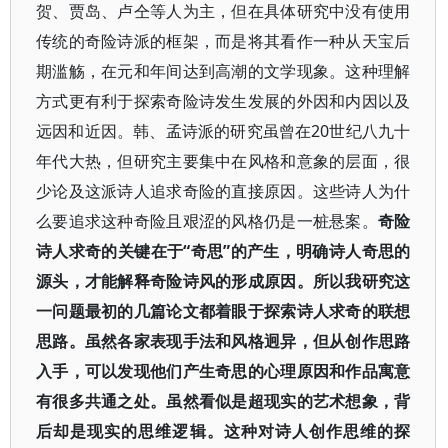
贺、贾岛、卢仝等人为主，但在具体研究中没有使用
传统的奇险诗派的框架，而是将其看作一种从天宝后
期滥觞，在元和年间达到高潮的文学现象。这种理解
方式更有利于探索奇险诗发生发展的外因和内因以及
远因和近因。韩、孟诗派的研究虽曾在20世纪八九十
年代大热，但研究主要集中在风格和意象的层面，很
少论及这派诗人追求奇险的直接原因。这些诗人为什
么要追求这种奇险且艰涩的风格仍是一桩悬案。
奇险
诗人求奇的关键在于“奇思”的产生，明确诗人奇思的
源头，才能解释奇险诗风的形成原因。所以我研究这
一问题最初的几篇论文都着眼于探索诗人求奇的联想
思路。虽然各家表现手法和风格迥异，但从创作思路
入手，可以发现他们产生奇思的心理原因和作品寓意
有很多共通之处。虽然看似是超现实的艺术想象，背
后却是现实的思维逻辑。这种对诗人创作思维的探