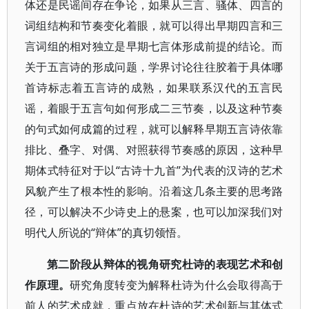
体还是民谣间存在争论，如果从三言、骚体、四言的
词组结构和节奏变化着眼，就可以得出早期四言和三
言词组的相对独立是早期七言体形成前提的结论。而
关于五言诗的形成问题，学界讨论往往胶着于具体哪
首诗标志着五言诗的成熟，如果联系汉代的五言民
谣，着眼于五言句如何形成二三节奏，以及这种节奏
的句式如何成篇的过程，就可以解释早期五言诗依靠
排比、叠字、对偶、对照获得节奏感的原因，这种早
期体式特征对于以“古诗十九首”为代表的汉诗的艺术
风貌产生了根本性的影响。沿着这几条主要的思考路
径，可以解决不少诗史上的悬案，也可以加深我们对
明代人所说的“辩体”的真切领悟。
第二阶段从辩体的视角研究杜诗的表现艺术和创
作原理。
研究角度转变为解释杜诗为什么会取得高于
前人的艺术成就，重点放在杜诗的艺术创新与其体式