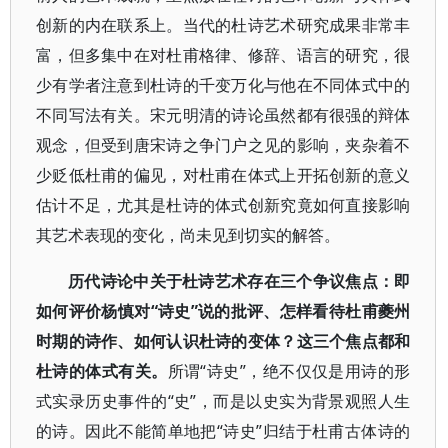
创新的内在联系上。当代的杜诗艺术研究成果非常丰
富，但多集中在对杜甫格律、修辞、语言的研究，很
少有学者注意到杜诗的千变万化与他在不同体式中的
不同写法有关。宋元明清的诗论虽然都有很强的辩体
观念，但受到唐宋诗之争门户之见的影响，夹杂着不
少贬低杜甫的偏见，对杜甫在体式上开拓创新的意义
估计不足，尤其是杜诗的体式创新究竟如何直接影响
其艺术表现的变化，尚未见到切实的解答。
历代诗论中关于杜诗艺术存在三个争议焦点：即
如何评价杨慎对“诗史”说的批评、怎样看待杜甫夔州
时期的诗作、如何认识杜诗的变体？这三个焦点都和
杜诗的体式有关。
所谓“诗史”，绝不仅仅是用诗的形
式实录历史事件的“史”，而是以史实为背景观照人生
的诗。因此不能简单地把“诗史”归结于杜甫古体诗的