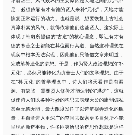
矛盾丛生、风气败坏的主要原因是天地之间的元气不
足，必须依靠有才有德的贤人来补“元化”，天地才能
恢复正常运行的动力。也就是说，想要恢复上古社会
真淳朴素的风气，就得依靠他们这些贤人。这实际上
体现了韩愈所提倡的“古道”的核心理念，即让有才有
德的寒苦之士都能在其位而行其道。当然这种理想在
现实中根本无法实现，因此他们只能借文章来明道，
完成笔补造化的梦想。于是，作为贤人政治理想的“补
元化”，必然只能转化为贞苦士人们的文学理想。由于
在“补元化”的哲学理念中，诗人们将天看作是有漏
洞、有缺陷，需要贤人修补才能运转的“洪炉”，这就
促使诗人们以各种巧妙的构思去表现天公的庸弱偏私
甚至无德无能，最大限度发挥了以诗笔摆弄造化的胆
量，并自觉进入更深广的空间去探索更多自然所不能
呈现的新奇事物，许多匪夷所思的奇思怪想就是这样