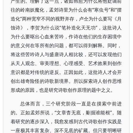
产生的。理解了这一点，诸如韩愈为什么将他贬谪前
往的岭南妖魔化，孟郊诗里为什么会有“寒虫号”和“摆
造化”两种宽窄不同的视野并存，卢仝为什么要写《月
蚀诗》，李贺为什么说“笔补造化天无功”，这批诗人
为什么要呕出心血来苦吟，作诗在他们的生存困境中
的意义何在等所有的问题，都可以得到解释。同时，
将这些苦吟诗人与盛唐诗人相比较，还可以发现他们
从天人观念、审美理想、心理感受、艺术效果到创作
意识都是对传统的逆反。正因如此，这批诗人才会开
创出雄奇险怪的诗歌新境界。所以探索诗人创作思维
形成的原因，也是研究诗歌创作原理的题中之义。
总体而言，三个研究阶段一直是在摸索中前进
的。正如孟郊所说，“文章杳无底，劚掘谁能根”。随
着研究的逐步深入，我愈发感到古代诗歌创作实践是
一座极其丰富复杂、深不见底的矿藏。但只要明晰研