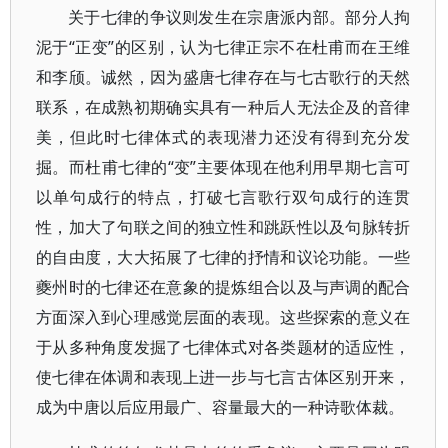
关于七律的争议则发生在宗唐派内部。部分人拘
泥于“正变”的区别，认为七律正宗不在杜甫而在王维
和李颀。诚然，因为盛唐七律存在与七古歌行的天然
联系，在成熟初期确实具有一种后人无法企及的音律
美，但此时七律体式的表现潜力还没有得到充分发
掘。而杜甫七律的“变”主要体现在他利用早期七言可
以单句成行的特点，打破七言歌行双句成行的连贯
性，加大了句联之间的独立性和跳跃性以及句脉转折
的自由度，大大拓展了七律的抒情和议论功能。一些
夔州时的七律还在意象的提炼组合以及与声调的配合
方面深入到心理感觉层面的表现。这些探索的意义在
于从多种角度发掘了七律体式对各类题材的适应性，
使七律在体调和表现上进一步与七言古体区别开来，
成为中唐以后应用最广、容量最大的一种诗歌体裁。