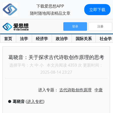
下载爱思想APP
立即下载
随时随地阅读精品文章
登录
注册
首页
法学
经济学
政治学
国际关系
社会学
葛晓音：关于探求古代诗歌创作原理的思考
选择字号：
大
中
小
本文共阅读 4359 次 更新时间：
2025-08-14 23:27
进入专题：
古代诗歌创作原理
中唐
●
葛晓音
(
进入专栏
)