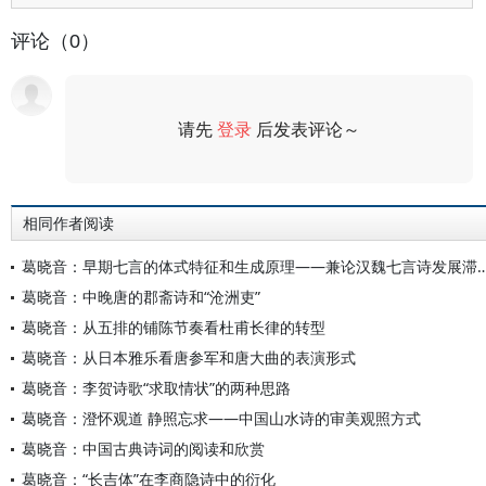
评论（0）
请先
登录
后发表评论～
评论
相同作者阅读
葛晓音：早期七言的体式特征和生成原理——兼论汉魏
葛晓音：中晚唐的郡斋诗和“沧洲吏”
葛晓音：从五排的铺陈节奏看杜甫长律的转型
葛晓音：从日本雅乐看唐参军和唐大曲的表演形式
葛晓音：李贺诗歌“求取情状”的两种思路
葛晓音：澄怀观道 静照忘求——中国山水诗的审美观照方式
葛晓音：中国古典诗词的阅读和欣赏
葛晓音：“长吉体”在李商隐诗中的衍化