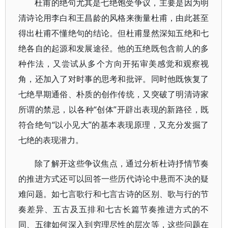
杜甫的绝句尤其是七绝饱受争议，主要是因为明
清诗论用李白和王昌龄的风格来衡量杜甫，由此甚至
得出杜甫不懂绝句的结论。但杜甫显然深知五绝和七
绝各自的起源和发展途径。他的五绝既包含前人的多
种作法，又尝试从多个方向开拓审美感觉和观察视
角，还加入了对时事的思考和批评。同时他既恢复了
七绝早期通俗、朴质的创作传统，又突破了明清诗家
所谓的禁忌，以各种“创体”开辟出表现的新路径，既
符合绝句“以小见大”的基本表现原理，又充分发掘了
七绝的表现潜力。
除了解开这些争议焦点，通过分析杜诗抒情节奏
的推进方式还可以回答一些历代诗论中悬而不决的疑
难问题。如七言歌行和七言古诗的区别、歌与行的节
奏差异、五古及五排和七古长篇节奏推进方式的不
同、五律如何深入到穷理尽性的层次等，这些问题在