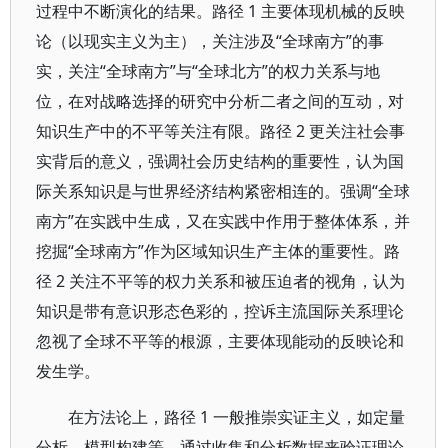
过程中不断演化的结果。路径 1 主要体现机械的反映
论（以现实主义为主），关注涉及“全球南方”的事
实，关注“全球南方”与“全球北方”的权力关系与地
位，在对战略选择的研究中分析二者之间的互动，对
知识生产中的不平等关注有限。路径 2 更关注社会事
实背后的意义，强调社会历史结构的重要性，认为国
际关系知识是与世界经济结构紧密相连的。强调“全球
南方”在实践中生成，又在实践中作用于整体体系，并
挖掘“全球南方”作为区域知识生产主体的重要性。路
径 2 关注不平等的权力关系和被压迫者的视角，认为
知识是带有意识形态色彩的，控诉主流国际关系理论
忽视了全球不平等的根源，主要体现能动的反映论和
发生学。
在方法论上，路径 1 一般推崇实证主义，如定量
分析、模型构建等，通过收集和分析数据来验证理论