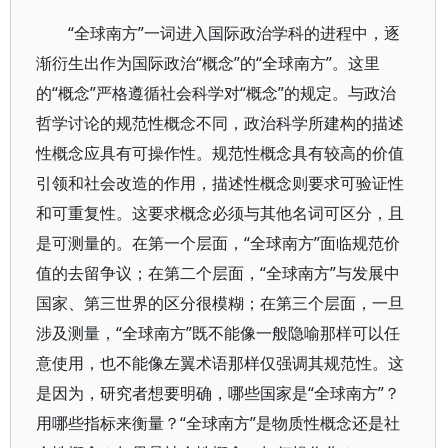
“全球南方”一词进入国际政治学科的进程中，逐
渐衍生出作为国际政治“概念”的“全球南方”。这里
的“概念”严格遵循社会科学对“概念”的规定。与政治
哲学讨论的规范性概念不同，政治科学所建构的描述
性概念应具有可操作性。规范性概念具有较高的价值
引领和社会改造的作用，描述性概念则要求可验证性
和可重复性。这要求概念必须与其他名词可区分，且
是可测量的。在第一个层面，“全球南方”面临规范价
值的去留争议；在第二个层面，“全球南方”与发展中
国家、第三世界的区分很模糊；在第三个层面，一旦
涉及测量，“全球南方”既不能像一般隐喻那样可以任
意使用，也不能像左翼术语那样仅强调其规范性。这
是因为，研究者想要明确，哪些国家是“全球南方”？
用哪些指标来衡量？“全球南方”是物质性概念还是社