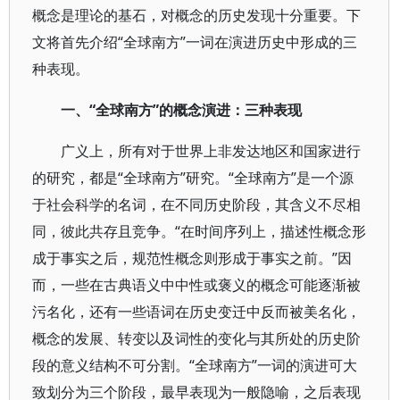
概念是理论的基石，对概念的历史发现十分重要。下
文将首先介绍“全球南方”一词在演进历史中形成的三
种表现。
一、“全球南方”的概念演进：三种表现
广义上，所有对于世界上非发达地区和国家进行
的研究，都是“全球南方”研究。“全球南方”是一个源
于社会科学的名词，在不同历史阶段，其含义不尽相
同，彼此共存且竞争。“在时间序列上，描述性概念形
成于事实之后，规范性概念则形成于事实之前。”因
而，一些在古典语义中中性或褒义的概念可能逐渐被
污名化，还有一些语词在历史变迁中反而被美名化，
概念的发展、转变以及词性的变化与其所处的历史阶
段的意义结构不可分割。“全球南方”一词的演进可大
致划分为三个阶段，最早表现为一般隐喻，之后表现