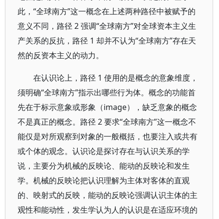
此，“全球南方”这一概念在上述两种路径中被赋予的
意义不同，路径 2 强调“全球南方”对全球资本主义生
产关系的反抗，路径 1 却并不认为“全球南方”存在天
然的反资本主义的动力。
在认识论上，路径 1 使用的是概念的意象维度，
须明确“全球南方”指示出哪些行为体。概念的功能首
先在于标示意象或形象（image），缺乏意象的概念
不是真正的概念。路径 2 要求“全球南方”这一概念不
能仅是对所观察到对象的一般概括，也要注入或共有
或个体的观念。认识论是探讨存在与认识关系的学
说，主要分为机械的反映论、能动的反映论和发生
学。机械的反映论把认识理解为主体对客体的直观
的、映射式的反映，能动的反映论强调认识主体的主
观性和能动性，发生学认为人的认识是在适应环境的