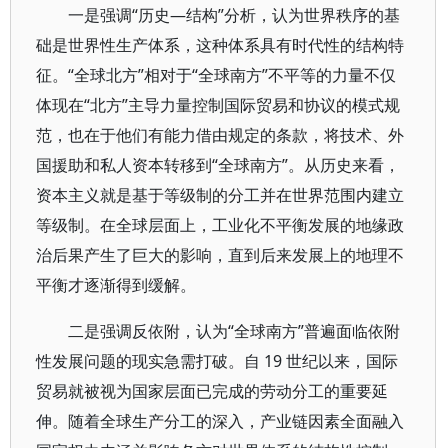
一是强调“历史—结构”分析，认为世界秩序的基
础是世界性生产体系，这种体系具有时代性的结构特
征。“全球北方”相对于“全球南方”不平等的力量不仅
体现在“北方”主导力量控制国际贸易和协议的模式规
范，也在于他们有能力借由规定的条款，将技术、外
国援助和私人资本转移到“全球南方”。从历史来看，
资本主义就是基于等级制的分工并在世界范围内建立
等级制。在全球层面上，工业化不平衡发展的地缘政
治后果产生了巨大的影响，直到后来发展上的地理不
平衡才逐渐得到缓解。
二是强调反依附，认为“全球南方”普遍面临依附
性发展问题的现实急需打破。自 19 世纪以来，国际
贸易就被视为国家层面已完成的劳动分工的重要延
伸。随着全球生产分工的深入，产业链因素全面融入