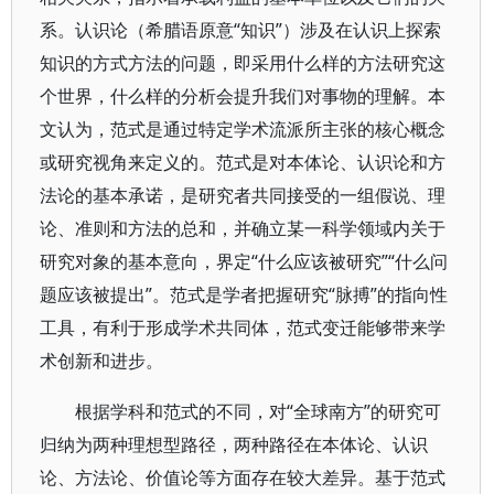
系。认识论（希腊语原意“知识”）涉及在认识上探索
知识的方式方法的问题，即采用什么样的方法研究这
个世界，什么样的分析会提升我们对事物的理解。本
文认为，范式是通过特定学术流派所主张的核心概念
或研究视角来定义的。范式是对本体论、认识论和方
法论的基本承诺，是研究者共同接受的一组假说、理
论、准则和方法的总和，并确立某一科学领域内关于
研究对象的基本意向，界定“什么应该被研究”“什么问
题应该被提出”。范式是学者把握研究“脉搏”的指向性
工具，有利于形成学术共同体，范式变迁能够带来学
术创新和进步。
根据学科和范式的不同，对“全球南方”的研究可
归纳为两种理想型路径，两种路径在本体论、认识
论、方法论、价值论等方面存在较大差异。基于范式