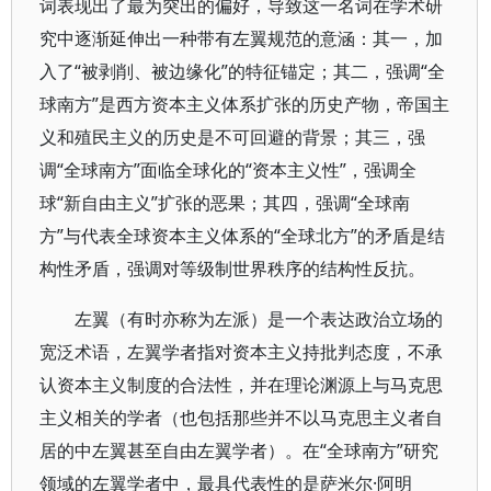
词表现出了最为突出的偏好，导致这一名词在学术研
究中逐渐延伸出一种带有左翼规范的意涵：其一，加
入了“被剥削、被边缘化”的特征锚定；其二，强调“全
球南方”是西方资本主义体系扩张的历史产物，帝国主
义和殖民主义的历史是不可回避的背景；其三，强
调“全球南方”面临全球化的“资本主义性”，强调全
球“新自由主义”扩张的恶果；其四，强调“全球南
方”与代表全球资本主义体系的“全球北方”的矛盾是结
构性矛盾，强调对等级制世界秩序的结构性反抗。
左翼（有时亦称为左派）是一个表达政治立场的
宽泛术语，左翼学者指对资本主义持批判态度，不承
认资本主义制度的合法性，并在理论渊源上与马克思
主义相关的学者（也包括那些并不以马克思主义者自
居的中左翼甚至自由左翼学者）。在“全球南方”研究
领域的左翼学者中，最具代表性的是萨米尔·阿明