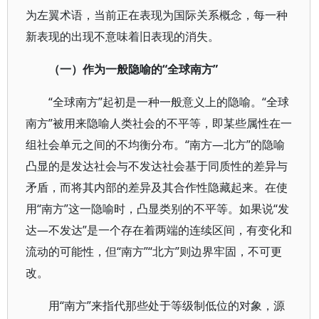
为左翼术语，当前正在表现为国际关系概念，每一种
新表现的出现不意味着旧表现的消失。
（一）作为一般隐喻的“全球南方”
“全球南方”起初是一种一般意义上的隐喻。“全球
南方”被用来隐喻人类社会的不平等，即某些属性在一
组社会单元之间的不均衡分布。“南方—北方”的隐喻
凸显的是发达社会与不发达社会基于同质性的差异与
矛盾，而将其内部的差异及其合作性隐藏起来。在使
用“南方”这一隐喻时，凸显类别的不平等。如果说“发
达—不发达”是一个存在着两端的连续区间，有变化和
流动的可能性，但“南方”“北方”则边界牢固，不可更
改。
用“南方”来指代那些处于等级制低位的对象，源