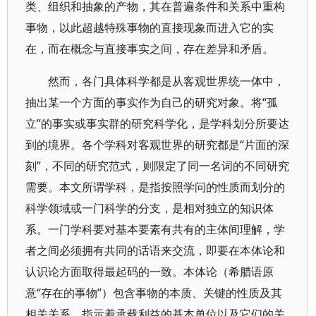
类、组织和抽象的产物，其在普遍条件和关系中重构
事物，以此超越特殊事物的直接现象而进入它的实
在，而在概念与直接事实之间，存在差异和矛盾。
然而，各门具体科学都是从客观世界统一体中，
抽出某一个方面的事实作为自己的研究对象。将“孤
立”的事实或事实群的研究科学化，是学科划分所要达
到的境界。各个学科对客观世界的研究都是“片面的深
刻”，不同的研究范式，则限定了同一名词的不同研究
需要。本文所谓学科，是指按照学问的性质而划分的
科学领域或一门科学的分支，是相对独立的知识体
系。一门学科要对基本要素有共有的主体间理解，学
者之间必须拥有共同的话语来交流，即要在本体论和
认识论方面取得最起码的一致。本体论（希腊语原
意“存在的事物”）包含事物的本质、关键的性质及其
相关关系，指示着承载利益的基本单位以及它们的关