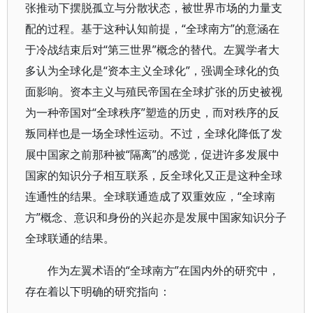
张推动下摆脱孤立与分散状态，被世界市场的力量支
配的过程。基于这种认知前提，“全球南方”的意涵在
于冷战结束后对“第三世界”概念的替代。左翼学者大
多认为全球化是“资本主义全球化”，强调全球化的负
面影响。资本主义与殖民帝国在全球扩张的历史被视
为一种帝国对“全球秩序”塑造的历史，而对秩序的反
叛同样也是一场全球性运动。不过，全球化降低了发
展中国家之前那种被“隔离”的感觉，促进许多发展中
国家的知识分子相互联系，反全球化又正是这种全球
连通性的结果。全球联通造成了双重效应，“全球南
方”概念、意识和身份的兴起亦是发展中国家知识分子
全球联通的结果。
作为左翼术语的“全球南方”在国内外的研究中，
存在着以下明确的研究指向：