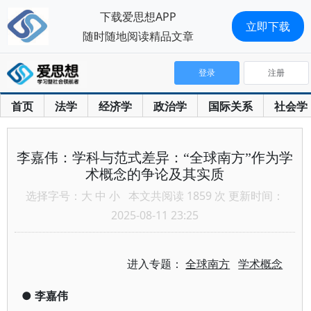
下载爱思想APP
立即下载
随时随地阅读精品文章
登录
注册
首页
法学
经济学
政治学
国际关系
社会学
李嘉伟：学科与范式差异：“全球南方”作为学
术概念的争论及其实质
选择字号：
大
中
小
本文共阅读 1859 次 更新时间：
2025-08-11 23:25
进入专题：
全球南方
学术概念
●
李嘉伟