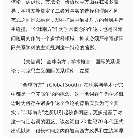
体论、认识论、方法论、价值论等方面存在诸多差
异，学科差异奠定了二者对事实的选择和理解不同，
范式之间难以融合，却在扩展中触及对方的领域并产
生碰撞。“全球南方”作为学术概念的争论，也是国际
问题研究作为一个多学科领域，抑或必须严格遵循国
际关系学科的主流规则这一辩论的缩影。
【关键词】 全球南方；学术概念；国际关系理
论；马克思主义国际关系理论；左翼
“全球南方”（Global South）在现实与学术研究
中都是一个充满争论的概念。这一名词在作为学术概
念时为何存在诸多争论？争论的背后实质为何？其
实，“全球南方”之所以引起较多困惑，更多是基于对
这一特定名词的困惑。该名词自 20 世纪70 年代正式
出现以来，很长时间之内鲜被美西方政界和主流学界