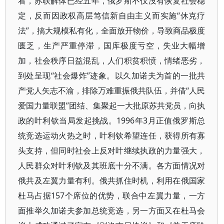
看，苏联解体已经五年，俄罗斯不仅没有恢复社会稳
定，反而因政权高层笃信新自由主义而实施“休克疗
法”，搞大规模私有化，全面放开物价，导致商品极度
匮乏，生产严重停滞，国库极度亏空，失业大幅增
加，社会秩序日益混乱，人们积贫积愤，情绪恶劣，
到处呈现“社会爆炸”迹象。以久加诺夫为首的一批共
产党人矢志不渝，排除万难重振俄共队伍，并借“人民
爱国力量联盟”团结、集聚起一大批原苏共党员，向执
政的叶利钦当局发起挑战。1996年3月正值俄罗斯总
统竞选运动火热之时，叶利钦希望连任，获得所有寡
头支持，但同时社会上反对叶继续执政的力量强大，
人民群众对叶利钦及其班底十分不满。各方面情况对
俄共及左翼力量有利。俄共抓住时机，利用在俄国家
杜马占据157个席位的优势，联合中左翼力量，一方
面推举久加诺夫参加总统竞选，另一方面又在杜马会