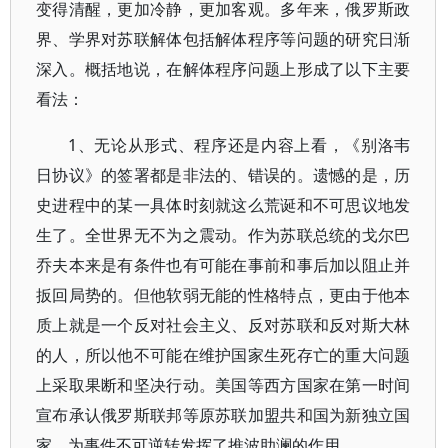
变得清醒，更加冷静，更加客观。多年来，俄罗斯政
界、学界对苏联解体包括解体程序等问题的研究日渐
深入。概括地说，在解体程序问题上形成了以下主要
看法：
1、无论从形式、程序还是内容上看，《别洛韦
日协议》的签署都是非法的、错误的。遗憾的是，历
史进程中的某一具体时刻就这么荒诞和不可思议地发
生了。全世界无不为之震动。作为苏联总统的戈尔巴
乔夫本来是有条件也有可能在事前和事后加以阻止并
扳回局势的。但他软弱无能的性格特点，更由于他本
质上就是一个反对社会主义、反对苏联和反对斯大林
的人，所以他不可能在维护国家生死存亡的重大问题
上采取果断和坚决行动。美国等西方国家在第一时间
宣布承认俄罗斯联邦等原苏联加盟共和国为新独立国
家，为事件不可逆转发挥了推波助澜的作用。