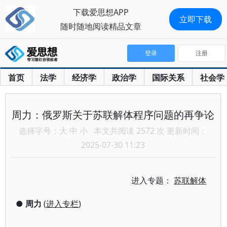
下载爱思想APP
立即下载
随时随地阅读精品文章
登录
注册
首页
法学
经济学
政治学
国际关系
社会学
周力：俄罗斯关于苏联解体程序问题的再争论
选择字号：
大
中
小
本文共阅读 2572 次 更新时间：
2025-07-30 11:23
进入专题：
苏联解体
●
周力
(
进入专栏
)