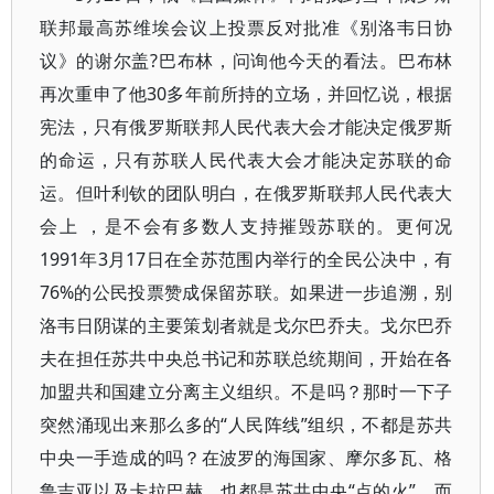
联邦最高苏维埃会议上投票反对批准《别洛韦日协
议》的谢尔盖?巴布林，问询他今天的看法。巴布林
再次重申了他30多年前所持的立场，并回忆说，根据
宪法，只有俄罗斯联邦人民代表大会才能决定俄罗斯
的命运，只有苏联人民代表大会才能决定苏联的命
运。但叶利钦的团队明白，在俄罗斯联邦人民代表大
会上 ，是不会有多数人支持摧毁苏联的。更何况
1991年3月17日在全苏范围内举行的全民公决中，有
76%的公民投票赞成保留苏联。如果进一步追溯，别
洛韦日阴谋的主要策划者就是戈尔巴乔夫。戈尔巴乔
夫在担任苏共中央总书记和苏联总统期间，开始在各
加盟共和国建立分离主义组织。不是吗？那时一下子
突然涌现出来那么多的“人民阵线”组织，不都是苏共
中央一手造成的吗？在波罗的海国家、摩尔多瓦、格
鲁吉亚以及卡拉巴赫，也都是苏共中央“点的火”，而