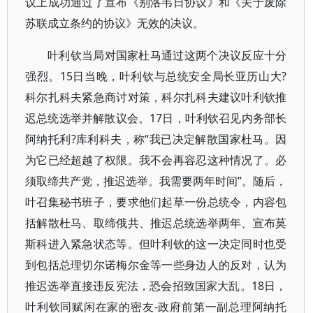
议上成功通过了宣布《别洛韦日协议》和《关于废除
苏联成立条约的协议》无效的决议。
叶利钦当局对国家杜马通过这两个决议反应十分
强烈。15日当晚，叶利钦与总统安全局长亚历山大?
科尔扎科夫紧急商讨对策，科尔扎科夫建议叶利钦推
迟总统选举并解散议会。17日，叶利钦召见内务部长
阿纳托利?库利科夫，称“我已决定解散国家杜马。因
为它已经超越了权限。我不会再容忍这种情况了。必
须取缔共产党，推迟选举。我需要两年时间”。随后，
叶召集秘书班子，要求他们起草一份总统令，内容包
括解散杜马、取缔俄共、推迟总统选举两年、宣布莫
斯科进入紧急状态等。但叶利钦的这一决定同时也受
到包括总理切尔诺梅尔金等一些身边人的反对，认为
推迟选举直接违反宪法，恐会招致国家大乱。18日，
叶利钦同赋闲在家的密友-政府前第一副总理阿纳托