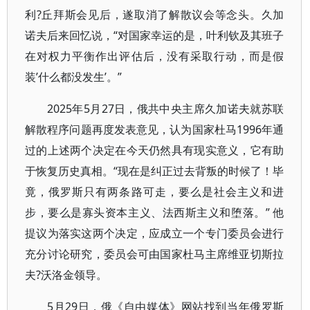
利?丘拜斯会见后，遂取消了解散议会等念头。久加
诺夫后来回忆说，“对国家幸运的是，叶利钦及其班子
在对权力平衡作出评估后，没有采取行动，而是假
装’什么都没发生’。”
2025年5月27日，俄共中央主席久加诺夫就苏联
解散程序问题再度发表意见，认为国家杜马1996年通
过的上述两个决定在今天仍然具有现实意义，它有助
于恢复历史真相。“现在是纠正过去背叛的时候了！毕
竟，俄罗斯只有两条路可走，要么是社会主义和进
步，要么是寡头资本主义、法西斯主义和堕落。” 他
提议为落实这两个决定，应成立一个专门委员会进行
充分讨论研究，委员会可由国家杜马主席维亚切斯拉
夫?沃洛金领导。
5月29日，俄《自由媒体》网站找到当年俄罗斯