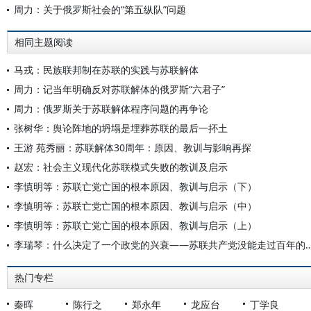
周力：关于俄罗斯社会的“第五纵队”问题
相同主题阅读
马戎：民族联邦制在苏联的实践与苏联解体
周力：记当年明确反对苏联解体的俄罗斯“六君子”
周力：俄罗斯关于苏联解体程序问题的再争论
张树华：舆论阵地的坍塌是埋葬苏联的最后一抔土
王游 苑秀丽：苏联解体30周年：原因、教训与影响再探
赵宏：社会主义现代化苏联模式失败的教训及启示
李慎明等：苏联亡党亡国的根本原因、教训与启示（下）
李慎明等：苏联亡党亡国的根本原因、教训与启示（中）
李慎明等：苏联亡党亡国的根本原因、教训与启示（上）
李瑞琴：什么决定了一个政党的兴衰——苏联共产党没
热门专栏
秦晖
陈行之
郑永年
龙应台
丁学良