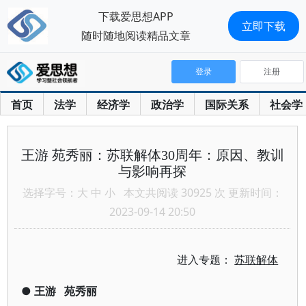
下载爱思想APP
立即下载
随时随地阅读精品文章
登录
注册
首页
法学
经济学
政治学
国际关系
社会学
王游 苑秀丽：苏联解体30周年：原因、教训
与影响再探
选择字号：
大
中
小
本文共阅读 30925 次 更新时间：
2023-09-14 20:50
进入专题：
苏联解体
●
王游
苑秀丽