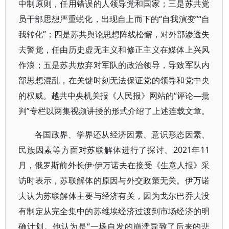
中制原则，任用错误的人领导党和国家；三是苏共党
员干部思想严重蜕化，出现自上而下的“自我演变”“自
我转化”；四是苏共舆论思想阵线松懈，对外部渗透失
去警觉，任由历史虚无主义和修正主义在媒体上兴风
作浪；五是苏共放弃对军队的政治领导，导致军队内
部思想混乱，在关键时刻无法保证党的领导和党中央
的权威。越共中央机关报《人民报》网站的“评论—批
判”专栏以两集视频讲授的形式介绍了上述连载文章。
各国政界、学界还从经济因素、意识形态因素、
民族因素等方面对苏联解体进行了探讨。2021年11
月，俄罗斯前外长伊·伊万诺夫在接受《生意人报》采
访时表示，苏联解体的原因与外交政策无关。伊万诺
夫认为苏联解体主要与经济有关，因为戈尔巴乔夫没
有制定从完全集中的苏维埃经济过渡到市场经济的明
确计划。他认为是“一场自发的崩溃导致了后来的悲