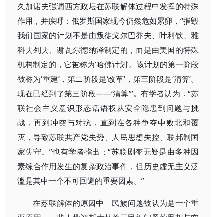
久加诺夫强调西方政坛在苏联解体过程中发挥的特殊
作用，并疾呼：俄罗斯国家现今仍然危如累卵，“摧毁
我们国家的计划不是由叛徒戈尔巴乔夫、叶利钦、雅
科夫列夫、谢瓦尔德纳泽制定的，而是由美国的特殊
机构制定的，它被称为‘哈佛计划’。该计划的第一阶段
被称为‘重建’，第二阶段是‘改革’，第三阶段是‘清算’。
现在已经到了第三阶段——‘清算’”。有学者认为：“苏
联社会主义意识形态话语权从安全隐患到问题与挑
战，再到冲突与对抗，直到在各种争夺中败北和覆
灭，导致苏联共产党失势、人民思想失控、联邦制国
家失守。”也有学者指出：“苏联剧变无疑是由多种因
素综合作用发生的复杂政治事件，但历史虚无主义泛
滥是其中一个不可回避的重要因素。”
在苏联解体的原因中，民族问题被认为是一个重