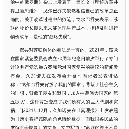
治中的俄罗斯》杂志上发表了一篇长文《理解改革并
捍卫新思维》。戈尔巴乔夫依然相信自己的改革是正
确的。关于改革过程中的败笔，戈尔巴乔夫表示，苏
联的物价长期以来未能体现生产成本，拒绝及时进行
物价改革，是他的“战略失误”。
俄共对苏联解体的看法是一贯的。2021年，该党
在国家紧急委员会成立30周年纪念日前夕举行了专门
讨论共产党选举方案和党对国家复兴的建议的新闻发
布会。久加诺夫在发布会开幕时向记者发表讲话
称：“戈尔巴乔夫背叛了我们的国家，背叛了社会主义
的理想，背叛了朋友和盟国，加入摧毁伟大国家的‘第
五纵队’，这种背叛变成了我们所有人的巨大悲剧和灾
祸。”]2021年12月，久加诺夫在《真理报》上发表题
为《历史将把该隐的角色留给叛徒，而我国各民族的
友谊将会恢复》的文章，文中写道：“苏联的毁灭不是