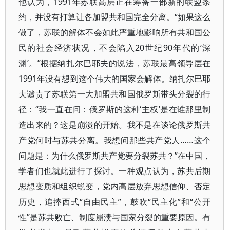
他认为，1991年苏联高层正在筹备一部新的联盟条
约，并没有打算让各加盟共和国完全分离。“如果这么
做了，苏联的解体不会如此严重地影响所有共和国公
民的社会经济状况，不会陷入20世纪90年代的‘深
渊’。”根据纳扎尔巴耶夫的说法，苏联最高领导层在
1991年没有想到这个伟大的国家会解体。纳扎尔巴耶
夫谴责了苏联第一大加盟共和国俄罗斯带头分裂的行
径：“我一直在问：俄罗斯的这种‘主权’是在谁那里制
造出来的？这是崩溃的开始。我不是在谈论俄罗斯共
产党何时与苏共分离。我想问那些共产党人……这个
问题是：为什么俄罗斯共产党要分裂苏共？”在中国，
学者们也就此进行了探讨。一种观点认为，苏共后期
思想变质和组织蜕变，党内高层放弃思想信仰、否定
历史，追捧西式“自由民主”，鼓吹“民主化”和“公开
性”是苏共败亡、制度崩溃与国家分裂的重要原因。有