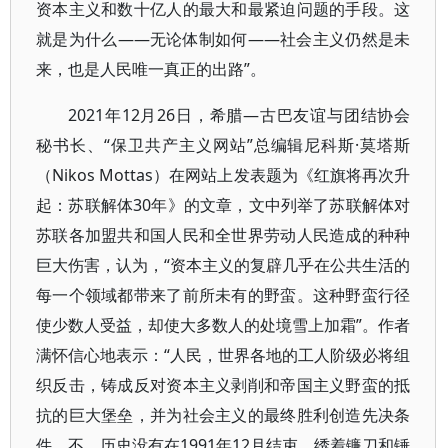
资本主义和数十亿人的最大和最紧迫问题的手段。这
就是为什么——无论体制如何——社会主义仍然是未
来，也是人民唯一真正的出路”。
2021年12月26日，希腊—古巴友谊与团结协会
秘书长、“保卫共产主义网站”总编辑尼科斯·莫塔斯
（Nikos Mottas）在网站上发表题为《红旗将再次升
起：苏联解体30年》的文章，文中列举了苏联解体对
苏联各加盟共和国人民和全世界劳动人民造成的种种
巨大伤害，认为，“资本主义的复辟几乎在公共生活的
每一个领域都带来了前所未有的野蛮。这种野蛮行径
使少数人受益，却使大多数人的处境雪上加霜”。作者
满怀信心地表示：“人民，世界各地的工人阶级必将组
织反击，铸成反对资本主义剥削和帝国主义野蛮的抵
抗的巨大堡垒，并为社会主义的最终胜利创造先决条
件。不，历史没有在1991年12月结束，绣着镰刀和锤