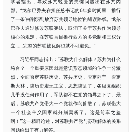
学者指出，导致苏共蜕变的关键问题出在苏共内
部。“戈尔巴乔夫在担任总书记的6年多时间里，推行
了一条‘由削弱到放弃苏共领导地位’的错误路线。戈尔
巴乔夫通过修改苏联宪法，取消了关于苏共作为领导
核心的规定，在苏联盲目推行西方的多党制和三权分
立……完整的苏联被瓦解也就不可避免。”
习近平同志指出：“苏联为什么解体？苏共为什么
垮台？一个重要原因就是意识形态领域的斗争十分激
烈，全面否定苏联历史、苏共历史，否定列宁，否定
斯大林，搞历史虚无主义，思想搞乱了，各级党组织
几乎没任何作用了，军队都不在党的领导之下了。最
后，苏联共产党偌大一个党就作鸟兽散了，苏联偌大
一个社会主义国家就分崩离析了。这是前车之鉴
啊！”这一精辟论述，对苏联共产党与苏联解体的关系
问题给出了有力解答。