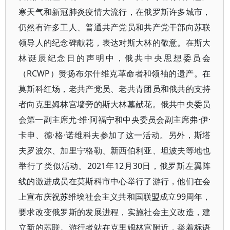
寒天气和新冠肺炎疫情大流行，在俄罗斯许多城市，
仍然有许多工人、普通共产党员和共产党干部向苏联
领导人的纪念碑献花，表达对斯大林的敬意。在斯大
林诞辰纪念日的声明中，俄共中央思想委员会
（RCWP）赞扬布尔什维克革命者和领袖的遗产。在
莫斯科红场，老共产党员、老共青团员和俄共的支持
者向克里姆林宫墙旁的斯大林墓献花。俄共中央委员
会第一副主席尤·维·阿福宁和中央委员会副主席弗·伊·
卡申、德·格·诺维科夫参加了这一活动。另外，斯塔
夫罗波尔、加里宁格勒、新西伯利亚、坦波夫等地也
举行了类似活动。2021年12月30日，俄罗斯左翼阵
线的激进成员在莫斯科市中心举行了游行，他们在会
上宣布庆祝苏维埃社会主义共和国联盟成立99周年，
要求改变俄罗斯的发展进程，实施社会主义改造，建
立新的苏联。游行者站在克里姆林宫附近，举着标语