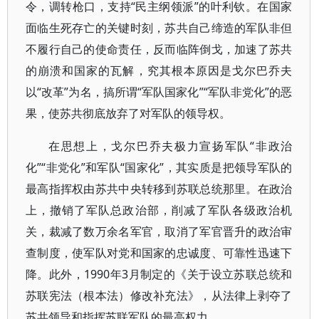
令，调转枪口，支持“民主纲领派”的叶利钦。在国家
面临生死存亡的关键时刻，苏共自己缔造的军队非但
不履行自己的使命责任，反而临阵倒戈，加速了苏共
的崩溃和国家的瓦解，究其根本原因是戈尔巴乔夫
以“改革”为名，搞所谓“军队国家化”“军队非党化”的恶
果，使苏共彻底放弃了对军队的领导权。
在思想上，戈尔巴乔夫极力宣扬军队“非政治
化”“非党化”和军队“国家化”，其实质是把领导军队的
最高指挥权由苏共中央转移到苏联总统那里。在政治
上，撤销了军队总政治部，削减了军队各级政治机
关，裁减了数万余名军官，取消了军官晋升的政治审
查制度，使军队对党和国家的忠诚度、可靠性迅速下
降。此外，1990年3月制定的《关于设立苏联总统和
苏联宪法（根本法）修改补充法》，从法律上剥夺了
苏共领导和指挥苏联军队的最高权力。