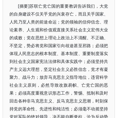
[摘要]苏联亡党亡国的重要教训告诉我们，大党
的自身建设不仅关乎党的兴衰存亡，而且关乎国家、
人民乃至人类的前途命运；党的领袖的信仰信念、理
论素养、人生观和价值观直接关系社会主义宏伟大业
的成败；党在思想上理论上政治上不清醒、不正确、
不坚定，势必将党和国家引向歧途甚至邪路；必须把
体现人民意志的根本制度、基本制度、重要制度落实
到社会主义国家宪法法律和具体实践中；必须坚持共
产主义远大理想，坚定社会主义必胜信念，党才有凝
聚力、战斗力；放弃马克思主义指导地位，违背科学
社会主义原则，必然导致改旗易帜、亡党亡国的恶
果；必须高度重视意识形态工作，警惕、抵制和及时
回击各种非马克思主义、反马克思主义思潮，时刻保
持党的革命性、先进性和纯洁性；必须毫不动摇坚持
党对军队的绝对领导，决不能自断脊柱，沦为反动势