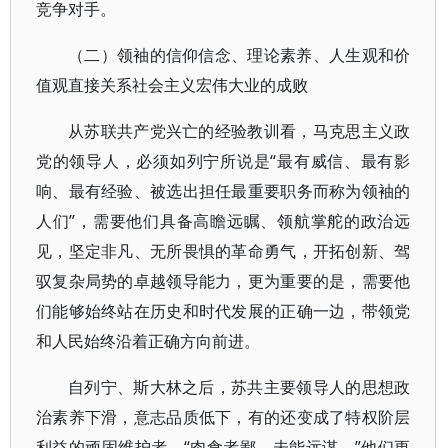
竞争对手。
（二）领袖的信仰信念、理论素养、人生观和价
值观直接关系社会主义宏伟大业的成败
从苏联共产党兴亡的经验教训看，马克思主义政
党的领导人，必须如列宁所说是“最有威信、最有影
响、最有经验、被选出担任最重要职务而称为领袖的
人们”，需要他们具备高瞻远瞩、领航掌舵的政治远
见，坚定非凡、无所畏惧的革命勇气，开拓创新、驾
驭复杂局势的卓越领导能力，更为重要的是，需要他
们能够始终站在历史和时代发展的正确一边，带领党
和人民始终沿着正确方向前进。
自列宁、斯大林之后，苏共主要领导人的思想政
治素养下滑，意志品质低下，有的还变成了特权阶层
利益的顽固维护者。“肉食者鄙，未能远谋。”他们更