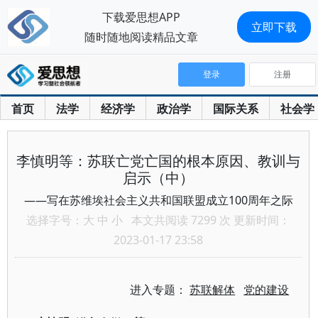
下载爱思想APP
立即下载
随时随地阅读精品文章
登录
注册
首页
法学
经济学
政治学
国际关系
社会学
李慎明等：苏联亡党亡国的根本原因、教训与
启示（中）
——写在苏维埃社会主义共和国联盟成立100周年之际
选择字号：
大
中
小
本文共阅读 7299 次 更新时间：
2023-01-17 23:58
进入专题：
苏联解体
党的建设