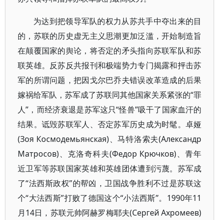
为达到把领导军队的权力从苏共手中夺出来的目
的，苏联的历史虚无主义思潮更加泛滥，开始制造旨
在颠覆国家的舆论，将否定的矛头指向苏联军队和苏
联英雄。反苏反共报刊和极端势力专门揭露和抨击苏
军的所谓问题，把因戈尔巴乔夫错误改革造成的后果
嫁祸给军队，苏军成了苏联同其他国家关系紧张的“罪
人”，而经济衰退是苏军这只“怪兽”吸干了国家血汗的
结果。诋毁苏联军人、否定苏军历史成为时髦。卓娅
(Зоя Космодемьянская)、马特洛索夫(Александр
Матросов)、克洛奇科夫(Федор Крючков)、青年
近卫军等苏联国家英雄和英雄团体遭到污蔑。苏军成
了“法西斯政权”的帮凶，卫国战争胜利不过是苏联这
个“大法西斯”打败了德国这个“小法西斯”。1990年11
月14日，苏联元帅阿赫罗梅耶夫(Сергей Ахромеев)