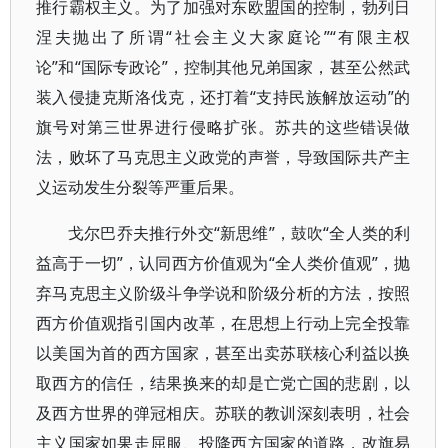
推行霸权主义。为了加强对东欧盟国的控制，勃列日
涅夫抛出了所谓“社会主义大家庭论”“有限主权
论”和“国际专政论”，控制其他兄弟国家，甚至公然武
装入侵捷克斯洛伐克，还打着“支持民族解放运动”的
旗号对第三世界进行侵略扩张。苏共的这些错误做
法，败坏了马克思主义政党的声誉，导致国际共产主
义运动发生分裂等严重后果。
戈尔巴乔夫推行外交“新思维”，鼓吹“全人类的利
益高于一切”，认同西方价值观为“全人类价值观”，抛
弃马克思主义阶级斗争学说和阶级分析的方法，按照
西方价值观指引国内改革，在思想上行动上完全投靠
以美国为首的西方国家，甚至出卖苏联核心利益以换
取西方的信任，结果换来的却是亡党亡国的悲剧，以
及西方世界的弹冠相庆。苏联的教训深刻表明，社会
主义国家如果走屈服、投降西方国家的道路，改旗易