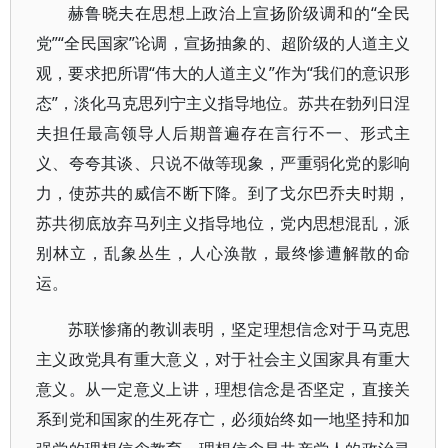
赫鲁晓夫在思想上政治上宣扬阶级调和的“全民
党”“全民国家”论调，宣扬抽象的、超阶级的人道主义
观，要求把所谓“伟大的人道主义”作为“我们的意识形
态”，淡化马克思列宁主义指导地位。苏共在勃列日涅
夫担任最高领导人后期普遍存在言行不一、形式主
义、夸夸其谈、只说不做等现象，严重弱化党的影响
力，使苏共的威信不断下降。到了戈尔巴乔夫时期，
苏共彻底放弃马列主义指导地位，党内思想混乱，派
别林立，乱象丛生，人心涣散，最终惨遭解散的命
运。
苏联惨痛的教训表明，坚定理想信念对于马克思
主义政党具有重大意义，对于社会主义国家具有重大
意义。从一定意义上讲，理想信念是否坚定，直接关
系到党和国家的生死存亡，必须始终如一地坚持和加