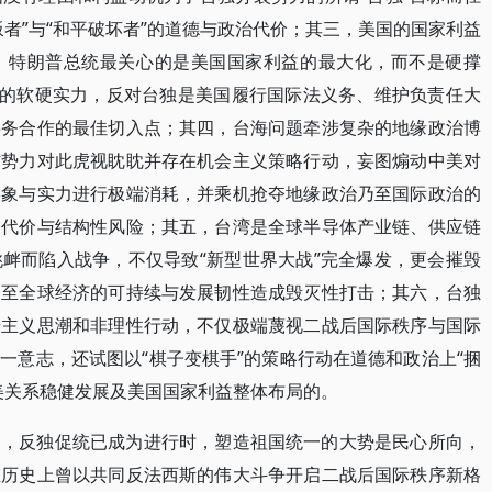
者”与“和平破坏者”的道德与政治代价；其三，美国的国家利益
，特朗普总统最关心的是美国国家利益的最大化，而不是硬撑
国的软硬实力，反对台独是美国履行国际法义务、维护负责任大
事务合作的最佳切入点；其四，台海问题牵涉复杂的地缘政治博
方势力对此虎视眈眈并存在机会主义策略行动，妄图煽动中美对
形象与实力进行极端消耗，并乘机抢夺地缘政治乃至国际政治的
同代价与结构性风险；其五，台湾是全球半导体产业链、供应链
衅而陷入战争，不仅导致“新型世界大战”完全爆发，更会摧毁
乃至全球经济的可持续与发展韧性造成毁灭性打击；其六，台独
端主义思潮和非理性行动，不仅极端蔑视二战后国际秩序与国际
一意志，还试图以“棋子变棋手”的策略行动在道德和政治上“捆
美关系稳健发展及美国国家利益整体布局的。
中，反独促统已成为进行时，塑造祖国统一的大势是民心所向，
在历史上曾以共同反法西斯的伟大斗争开启二战后国际秩序新格