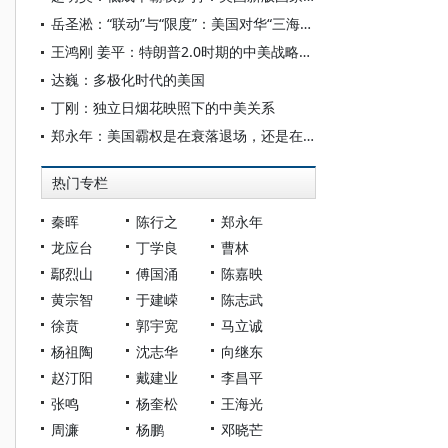
岳圣淞：“联动”与“限度”：美国对华“三海联动”战略探析
王鸿刚 姜平：特朗普2.0时期的中美战略相持与中国的战略运筹
达巍：多极化时代的美国
丁刚：独立日烟花映照下的中美关系
郑永年：美国霸权是在衰落退场，还是在转质转型？
热门专栏
秦晖
陈行之
郑永年
龙应台
丁学良
曹林
鄢烈山
傅国涌
陈嘉映
黄宗智
于建嵘
陈志武
徐贲
郭宇宽
马立诚
杨祖陶
沈志华
向继东
赵汀阳
戴建业
李昌平
张鸣
杨奎松
王海光
周濂
杨鹏
邓晓芒