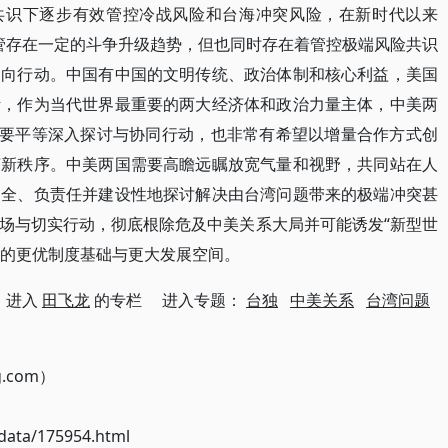
”共识下逐步有效管控冷战风险和台海冲突风险，在新时代以来
尽管存在一定的斗争升级趋势，但也同时存在着管控极端风险共识
相向行动。中国有中国的文明传统、政治体制和核心利益，美国
断，作为当代世界最重要的两大经济体和政治力量主体，中美两
需要平等深入探讨与协同行动，也非常有希望以增量合作方式创
济新秩序。中美两国需要高瞻远瞩放宽气量和视野，共同站在人
周全、负责任并建设性地探讨解决由台湾问题带来的极端冲突甚
场与切实行动，彻底根除危及中美关系大局并可能诱发“新型世
作的更优制度基础与更大发展空间。
进入
田飞龙
的专栏 进入专题：
台独
中美关系
台湾问题
g.com）
ata/175954.html