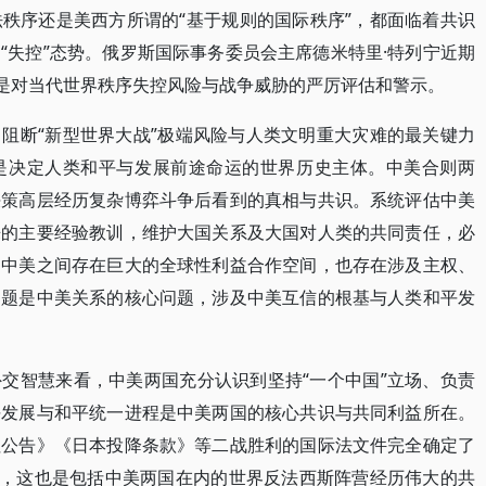
秩序还是美西方所谓的“基于规则的国际秩序”，都面临着共识
“失控”态势。俄罗斯国际事务委员会主席德米特里·特列宁近期
，是对当代世界秩序失控风险与战争威胁的严厉评估和警示。
阻断“新型世界大战”极端风险与人类文明重大灾难的最关键力
是决定人类和平与发展前途命运的世界历史主体。中美合则两
决策高层经历复杂博弈斗争后看到的真相与共识。系统评估中美
来的主要经验教训，维护大国关系及大国对人类的共同责任，必
。中美之间存在巨大的全球性利益合作空间，也存在涉及主权、
问题是中美关系的核心问题，涉及中美互信的根基与人类和平发
交智慧来看，中美两国充分认识到坚持“一个中国”立场、负责
平发展与和平统一进程是中美两国的核心共识与共同利益所在。
坦公告》《日本投降条款》等二战胜利的国际法文件完全确定了
础，这也是包括中美两国在内的世界反法西斯阵营经历伟大的共