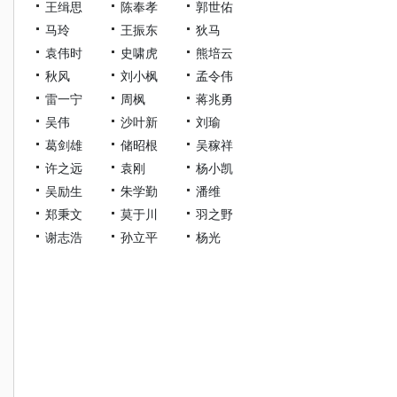
王缉思
陈奉孝
郭世佑
马玲
王振东
狄马
袁伟时
史啸虎
熊培云
秋风
刘小枫
孟令伟
雷一宁
周枫
蒋兆勇
吴伟
沙叶新
刘瑜
葛剑雄
储昭根
吴稼祥
许之远
袁刚
杨小凯
吴励生
朱学勤
潘维
郑秉文
莫于川
羽之野
谢志浩
孙立平
杨光