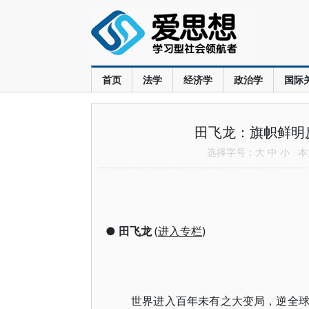
首页
法学
经济学
政治学
国际
田飞龙：旗帜鲜明
选择字号：
大
中
小
本文
●
田飞龙
(
进入专栏
)
世界进入百年未有之大变局，逆全