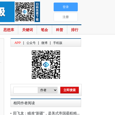
登录
注册
思想库
关键词
笔会
科普
排行
|
|
|
APP
公众号
微博
手机版
相同作者阅读
田飞龙：瞄准“新疆”，是美式帝国霸权精心酝酿的专项行动