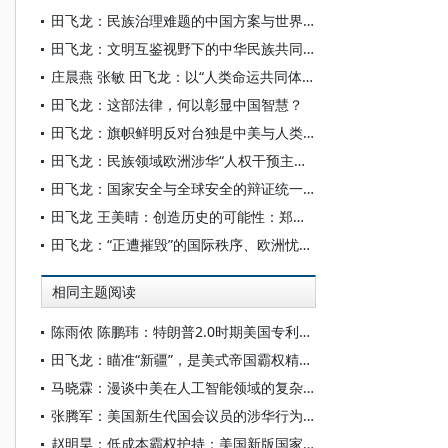
田飞龙：民族治理难题的中国方案与世界意义
田飞龙：文明互鉴视野下的中华民族共同体人权观及其世界意义
庄晨燕 张敏 田飞龙：以“人类命运共同体”为主线构建世界民族研究自主知识体系
田飞龙：这部法律，何以彰显中国智慧？
田飞龙：旗帜鲜明反对台独是中美与人类共同利益所系
田飞龙：民族领域欧洲涉华“人权干预主义”不可取、不可行
田飞龙：国家安全与全球安全的辩证统一及其中国特色
田飞龙 王美晴：创造历史的可能性：郑丽文访陆的国家统一进步意义
田飞龙：“正遭摧毁”的国际秩序、欧洲忧思与中国角色
相同主题阅读
陈雨侬 陈鹏玮：特朗普2.0时期美国专利制度的“武器化”演进与中国应对
田飞龙：瞄准“新疆”，是美式帝国霸权精心酝酿的专项行动
马晓霖：漫谈中美在人工智能领域的复杂博弈
张腾军：美国新生代国会议员的涉华行为及其影响探析
赵明昊：低成本霸权护持：美国新版国家安全战略与中美博弈