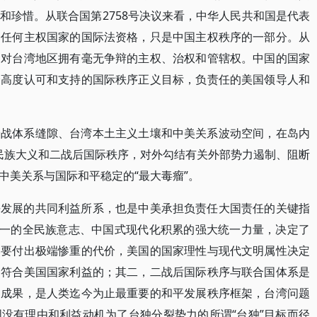
和珍惜。从联合国第2758号决议来看，中华人民共和国是代表
备任何主权国家的国际法资格，只是中国主权秩序的一部分。从
国对台湾地区拥有毫无争辩的主权、治权和管辖权。中国的国家
会高度认可和支持的国际秩序正义目标，负责任的美国领导人和
冷战体系缝隙、台湾本土主义土壤和中美关系波动空间，在岛内
背民族大义和二战后国际秩序，对外勾结有关外部势力遏制、阻断
中美关系与国际和平稳定的“最大毒瘤”。
平发展的共同利益所系，也是中美承担负责任大国责任的关键指
统一的全民族意志、中国式现代化积累的强大统一力量，决定了
然要付出极端惨重的代价，美国的国家理性与现代文明属性决定
不符合美国国家利益的；其二，二战后国际秩序与联合国体系是
明成果，是人类迄今为止最重要的和平发展秩序框架，台湾问题
没有理由和利益动机为了台独分裂势力的所谓“台独”目标而径