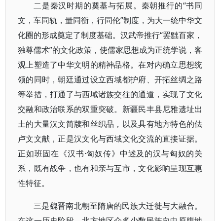
二是秦汉时期的奠基与拓展。秦朝推行的“书同
文，车同轨，量同衡，行同伦”制度，为大一统中华文
化圈的形成奠定了制度基础。汉武帝推行“罢黜百家，
独尊儒术”的文化政策，使儒家思想成为正统学说，客
观上塑造了中华文明的精神品格。在对内确立思想统
领的同时，朝廷通过设立西域都护府、开拓丝绸之路
等举措，打通了与西域诸族交往的通道，实现了文化
交融和政治联系的双重突破。新疆民丰县尼雅遗址出
土的大量汉文简牍和丝织品，以及具有地方特色的佉
卢文文献，正是汉文化与西域文化交流的直接证据。
正如班固在《汉书·匈奴传》中述及的汉与匈奴的关
系，既有战争，也有和亲与互市，文化影响呈现互惠
性特征。
三是魏晋南北朝至隋唐的民族大迁徙与大融合。
在这一历史阶段，北方地区众多少数民族向中原腹地