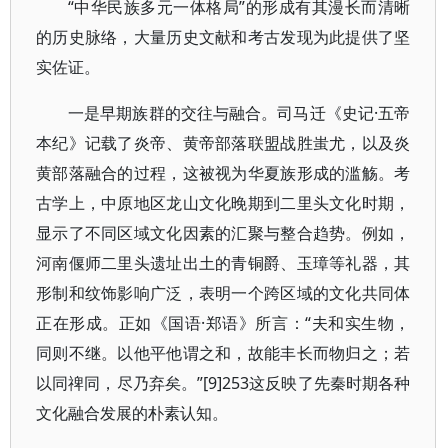
“中华民族多元一体格局”的形成有其漫长而清晰
的历史脉络，大量历史文献和考古发现为此提供了坚
实佐证。
一是早期族群的交往与融合。司马迁《史记·五帝
本纪》记载了炎帝、黄帝部落联盟战胜蚩尤，以及炎
黄部落融合的过程，这被视为华夏族形成的滥觞。考
古学上，中原地区龙山文化晚期到二里头文化时期，
显示了不同区域文化因素的汇聚与整合趋势。例如，
河南偃师二里头遗址出土的青铜爵、玉璋等礼器，其
形制和纹饰影响广泛，表明一个跨区域的文化共同体
正在形成。正如《国语·郑语》所言：“夫和实生物，
同则不继。以他平他谓之和，故能丰长而物归之；若
以同禆同，尽乃弃矣。”[9]253这反映了先秦时期各种
文化融合发展的朴素认知。