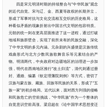
四是宋元明清时期的持续整合与“中华民族”观念
的近代自觉。宋与辽、金、西夏等政权的长期并立，
形成了军事对抗与文化交流相互交织的历史格局，这
种看似矛盾的现象折射出中国古代文明的包容特质。
元朝的统一则在更高层面推进了这一进程，通过打破
地域和族群壁垒，实现了前所未有的民族交融，深化
了中华文明的多元内涵。元杂剧的兴盛便是汉族传统
戏曲形式与北方少数民族歌舞音乐等元素结合的产
物。明清两代，中央政府对边疆地区的治理进一步加
强，明代在西南地区推行“改土归流”，清代则通过册
封、通婚、编纂《钦定理藩院则例》等方式，密切了
汉族与蒙古族、藏族、回族等民族的关系，形成了“五
族一家”的初步格局。近代以来，面对西方列强的侵略
和民族危亡的空前挑战，“中华民族”作为一个整体的
自觉意识空前高涨。梁启超在《论中国学术思想变迁