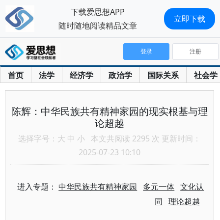
下载爱思想APP
立即下载
随时随地阅读精品文章
登录
注册
首页
法学
经济学
政治学
国际关系
社会学
陈辉：中华民族共有精神家园的现实根基与理
论超越
选择字号：
大
中
小
本文共阅读 2295 次 更新时间：
2025-07-23 10:10
进入专题：
中华民族共有精神家园
多元一体
文化认
同
理论超越