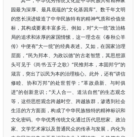
其一，中华优秀传统文化是中华民族共有精神家
园最为深厚、最具底蕴的“文化基因库”。数千年文明
的悠长演进锻造了中华民族特有的精神气质和价值坐
标，其构成要素丰富多元。例如，对“大一统”政治格
局的追求和浓厚的家国情愫，这一理念在《春秋公羊
传》中便有“大一统”的经典表述。又如，在国家治理
层面，“民为邦本、为政以德”的古老智慧，其思想源
头可见于《尚书·五子之歌》“民惟邦本，本固邦宁”的
箴言，突出了以民为本的治理核心。此外，还有“讲信
修睦、协和万邦”的处世哲学；“革故鼎新、与时俱
进”的创新意识；“天人合一、道法自然”的生态观念
等，这些思想观念跨越时空、跨越族群，渗透到社会
生活的方方面面，构成了中华民族独特的精神标识和
文化密码。中华优秀传统文化通过历代思想家、政治
家、文学艺术家以及普通民众的传承与发展，内化为