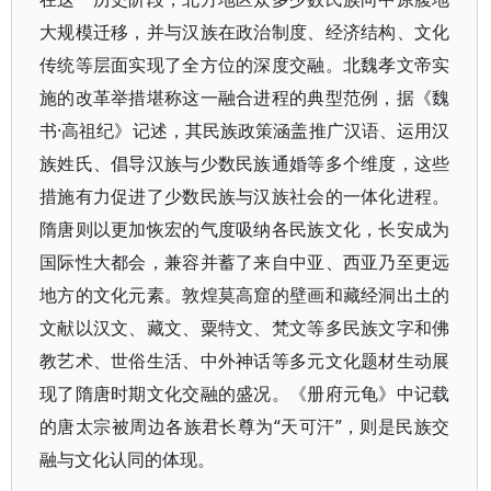
大规模迁移，并与汉族在政治制度、经济结构、文化
传统等层面实现了全方位的深度交融。北魏孝文帝实
施的改革举措堪称这一融合进程的典型范例，据《魏
书·高祖纪》记述，其民族政策涵盖推广汉语、运用汉
族姓氏、倡导汉族与少数民族通婚等多个维度，这些
措施有力促进了少数民族与汉族社会的一体化进程。
隋唐则以更加恢宏的气度吸纳各民族文化，长安成为
国际性大都会，兼容并蓄了来自中亚、西亚乃至更远
地方的文化元素。敦煌莫高窟的壁画和藏经洞出土的
文献以汉文、藏文、粟特文、梵文等多民族文字和佛
教艺术、世俗生活、中外神话等多元文化题材生动展
现了隋唐时期文化交融的盛况。《册府元龟》中记载
的唐太宗被周边各族君长尊为“天可汗”，则是民族交
融与文化认同的体现。