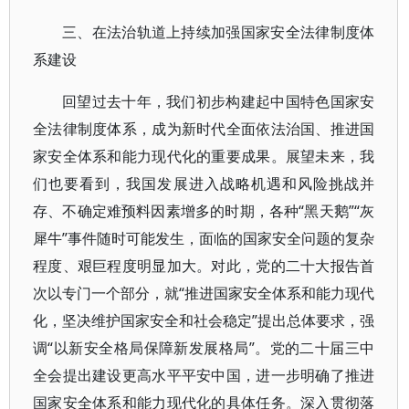
三、在法治轨道上持续加强国家安全法律制度体
系建设
回望过去十年，我们初步构建起中国特色国家安
全法律制度体系，成为新时代全面依法治国、推进国
家安全体系和能力现代化的重要成果。展望未来，我
们也要看到，我国发展进入战略机遇和风险挑战并
存、不确定难预料因素增多的时期，各种“黑天鹅”“灰
犀牛”事件随时可能发生，面临的国家安全问题的复杂
程度、艰巨程度明显加大。对此，党的二十大报告首
次以专门一个部分，就“推进国家安全体系和能力现代
化，坚决维护国家安全和社会稳定”提出总体要求，强
调“以新安全格局保障新发展格局”。党的二十届三中
全会提出建设更高水平平安中国，进一步明确了推进
国家安全体系和能力现代化的具体任务。深入贯彻落