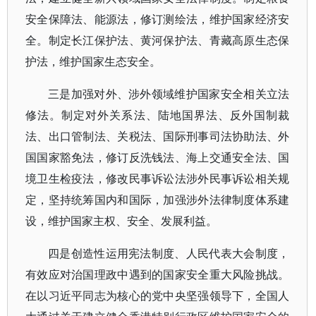
安全保障法、能源法，修订测绘法，维护国家经济安
全。制定长江保护法、黄河保护法、青藏高原生态保
护法，维护国家生态安全。
三是加强对外、涉外领域维护国家安全相关立法
修法。制定对外关系法、陆地国界法、反外国制裁
法、出口管制法、关税法、国际刑事司法协助法、外
国国家豁免法，修订反洗钱法、海上交通安全法、国
境卫生检疫法，修改民事诉讼法涉外民事诉讼相关规
定，坚持统筹国内和国际，加强涉外法律制度体系建
设，维护国家主权、安全、发展利益。
四是创造性运用宪法制度、人民代表大会制度，
有效应对治国理政中遇到的国家安全重大风险挑战。
在以习近平同志为核心的党中央坚强领导下，全国人