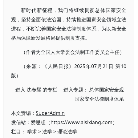
新时代新征程，我们将继续贯彻总体国家安全
观，坚持全面依法治国，持续推进国家安全领域立法
进程，不断完善国家安全法律制度体系，为以新安全
格局保障新发展格局提供制度支撑。
（作者为全国人大常委会法制工作委员会主任）
（来源：《人民日报》2025年07月21日 第10
版）
进入
沈春耀
的专栏 进入专题：
总体国家安全观
国家安全法律制度体系
本文责编：
SuperAdmin
发信站：爱思想（https://www.aisixiang.com）
栏目：
学术
>
法学
>
理论法学