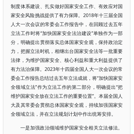
制度体系建设、扎实做好国家安全工作、有效应对国
家安全风险挑战提供了有力保障。2018年十三届全国
人大一次会议的常委会工作报告中，在回顾过去五年
立法工作时将“加快国家安全法治建设”单独作为一部
分，明确提出贯彻落实总体国家安全观，保持政治定
力，把握立法时机，相继出台国家安全法等一批重要
法律，为维护国家安全、核心利益和重大利益提供了
有力法治保障。2023年十四届全国人大一次会议的常
委会工作报告总结过去五年立法成就，将“加快国家安
全领域立法”作为立法工作的第二部分，明确提出“把
维护国家安全放在立法工作的重要位置”。本届全国人
大及其常委会贯彻总体国家安全观，持续加强国家安
全领域立法，并在立法规划计划中作出统筹安排。
一是加强政治领域维护国家安全相关立法修法。