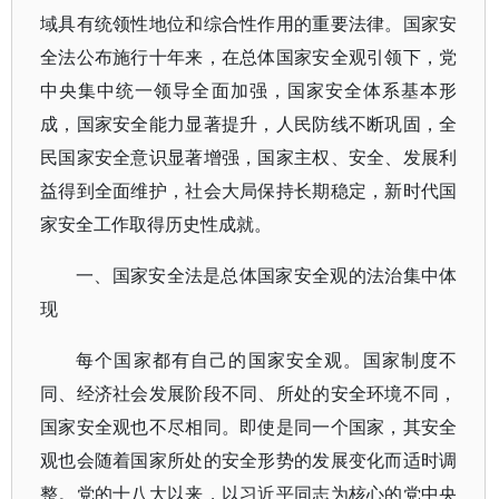
域具有统领性地位和综合性作用的重要法律。国家安
全法公布施行十年来，在总体国家安全观引领下，党
中央集中统一领导全面加强，国家安全体系基本形
成，国家安全能力显著提升，人民防线不断巩固，全
民国家安全意识显著增强，国家主权、安全、发展利
益得到全面维护，社会大局保持长期稳定，新时代国
家安全工作取得历史性成就。
一、国家安全法是总体国家安全观的法治集中体
现
每个国家都有自己的国家安全观。国家制度不
同、经济社会发展阶段不同、所处的安全环境不同，
国家安全观也不尽相同。即使是同一个国家，其安全
观也会随着国家所处的安全形势的发展变化而适时调
整。党的十八大以来，以习近平同志为核心的党中央