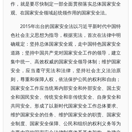
作，就是要尽快制定一部全面贯彻落实总体国家安全
观、在国家安全领域起统领作用的国家安全法。
2015年出台的国家安全法以习近平新时代中国特
色社会主义思想为指导，根据宪法，首次在法律中明
确规定：坚持总体国家安全观，走中国特色国家安全
道路；坚持中国共产党对国家安全工作的领导，建立
集中统一、高效权威的国家安全领导体制；维护国家
安全，应当遵守宪法和法律，坚持社会主义法治原
则，尊重和保障人权，依法保护公民的权利和自由；
国家安全工作应当统筹内部安全和外部安全、国土安
全和国民安全、传统安全和非传统安全、自身安全和
共同安全。形成了以新时代国家安全工作总体要求、
维护国家安全的任务、维护国家安全的职责、国家安
全制度、国家安全保障、公民和组织的权利义务等为