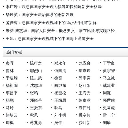
李广锋：以总体国家安全观为指导加快构建新安全格局
毕雁英：国家安全法治体系的创新发展
范佳睿：总体国家安全观视阈下的“马六甲困局”新解
朱荟 陆杰华：国家人口安全：概念要义、潜在风险与实现路径
王旭：总体国家安全观视域下的中国海上通道安全
热门专栏
秦晖
陈行之
郑永年
龙应台
丁学良
曹林
鄢烈山
傅国涌
陈嘉映
黄宗智
于建嵘
陈志武
徐贲
郭宇宽
马立诚
杨祖陶
沈志华
向继东
赵汀阳
戴建业
李昌平
张鸣
杨奎松
王海光
周濂
杨鹏
邓晓芒
王缉思
陈奉孝
郭世佑
马玲
王振东
狄马
袁伟时
史啸虎
熊培云
秋风
刘小枫
孟令伟
雷一宁
周枫
蒋兆勇
吴伟
沙叶新
刘瑜