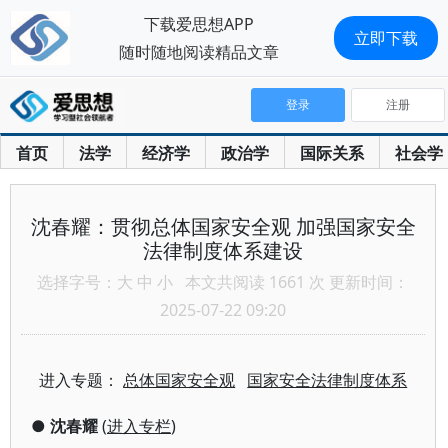
下载爱思想APP
立即下载
随时随地阅读精品文章
登录
注册
首页
法学
经济学
政治学
国际关系
社会学
沈春耀：贯彻总体国家安全观 加强国家安全
法律制度体系建设
选择字号：
大
中
小
本文共阅读 1661 次 更新时间：
2025-07-22 09:20
进入专题：
总体国家安全观
国家安全法律制度体系
●
沈春耀
(
进入专栏
)