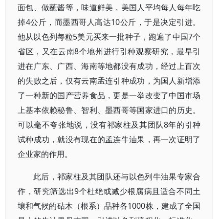
面包、做蘸酱等，味道鲜美，美国人平均每人每年吃
掉4公斤，而墨西哥人高达10公斤，于是决定引进。
他从以色列每粒5美元买来一批种子，跑遍了中国7个
省区，又在云南8个地州进行引种观察研究，最早引
进在广东、广西、海南等地都没有成功，经过上百次
的失败之后，仅有云南孟连引种成功，为国人新增添
了一种新的国产营养食品，更是一举改变了中国市场
上基本依赖秘鲁、智利、墨西哥等国家进口的历史。
可以毫不夸张地说，没有祁家柱及其团队8年的引种
试种成功，就没有现在的孟连牛油果，再一次证明了
企业家的作用。
此后，祁家柱及其团队还与以色列牛油果专家合
作，研究筛选出9个杜绝或减少根腐病且适合不同土
壤和气候的砧木（根系）品种各1000株，建成了全国