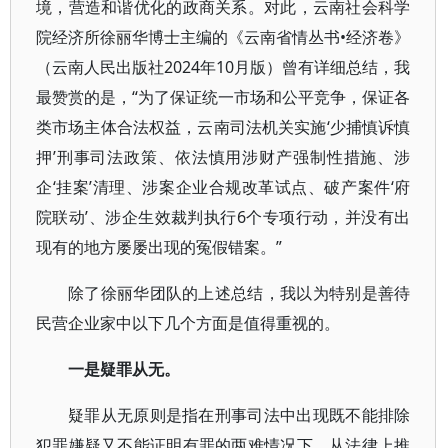
境，营造和谐优化的政商关系。对此，云南社会科学
院经济所徐丽华博士主编的《云南省情丛书•经济卷》
（云南人民出版社2024年10月版）曾有详细总结，我
最赞赏的是，“为了保证统一市场和公平竞争，保证各
类市场主体合法权益，云南司法机关实施‘少捕慎诉慎
押’刑事司法政策、依法慎用涉财产强制性措施、涉
企‘挂案’清理、涉案企业合规改革试点、破产案件‘府
院联动’、涉企生效裁判执行6个专项行动，并没有出
现有的地方屡屡出现的冤假错案。”
除了徐丽华团队的上述总结，我以为特别是善待
民营企业家中以下几个方面是值得重视的。
一是疑罪从无
。
疑罪从无原则是指在刑事司法中出现既不能排除
犯罪嫌疑又不能证明有罪的两难情况下，从法律上推