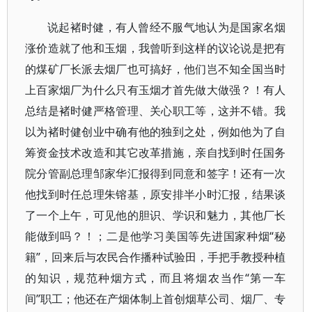
说起褚时健，有人曾经不服气地认为是国家名烟
涨价造就了他和玉烟，我曾听到这样的议论说是把有
的煤矿厂长派去烟厂也可搞好，他们岂不知全国当时
上百家烟厂为什么只有玉烟才首先做大做强？！有人
总结是褚时健严格管理、关心职工等，这并不错。我
以为褚时健创业中确有他的独到之处，例如他为了自
筹资金技术改造和其它改革措施，亲自找到时任国务
院分管副总理邹家华汇报得到同意和签字！还有一次
他找到时任总理朱镕基，原安排半小时汇报，结果谈
了一个上午，可见他的胆识、学识和魅力，其他厂长
能做到吗？！；二是他学习美国等先进国家种烟“秘
籍”，回来后与农民合作播种试验田，手把手教授种植
的知识，规范种烟方式，而且将烟农当作“第一车
间”职工；他还在产烟体制上首创烟草公司、烟厂、专