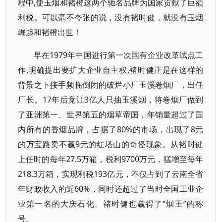
程中,使玉烟和褚橙这两个驰名品牌为国家贡献了巨额
利税。可以毫不夸张的说，没有褚时健，就没有玉烟
崛起和褚橙出世！
早在1979年中国进行第一次国有企业改革试点工
作,明确提出要扩大企业自主权,褚时健正是在这样的
背景之下接手频临倒闭的破烂小厂玉溪卷烟厂，出任
厂长。17年后竟让3亿人只抽玉溪烟，将卷烟厂做到
了亚洲第一、世界第五的烟草帝国，年销量超过了国
内所有的香烟品牌，占据了80%的市场，出现了8元
的万宝路卖不赢9元的红塔山的奇怪现象。从褚时健
上任时的每年27.5万箱，税利9700万元，猛增至每年
218.3万箱，实现利税193亿元，不仅占到了云南全省
年财政收入的近60%，同时还超过了当时全国工业企
业第一名的大庆石化。禇时健也赢得了“烟王”的称
号。