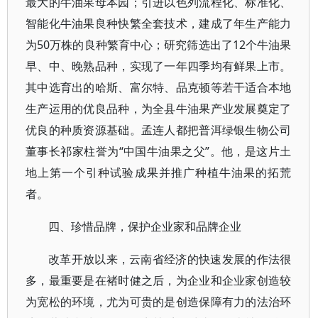
最大的牛油果母本园；引进以色列流程化、标准化、
智能化牛油果良种快繁全套技术，建成了年生产能力
为50万株的良种繁育中心；研究筛选出了12个牛油果
早、中、晚熟品种，实现了一年四季均有鲜果上市。
其中选育出的哈斯、富尔特、品克顿等若干适合本地
生产运用的优良品种，为全县牛油果产业发展奠定了
优良的种质资源基础。孟连人都把普洱绿银生物公司
董事长祁家柱誉为“中国牛油果之父”。他，是这片土
地上第一个引种试验成果并推广种植牛油果的拓荒
者。
四、珍惜品牌，保护企业家和品牌企业
改革开放以来，云南省经济的快速发展的作法很
多，最重要是在褚时健之后，为企业和企业家创造较
为宽松的环境，尤为可贵的是创造保障有力的法治环