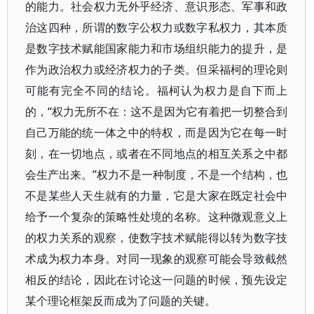
的能力。社会权力无外乎经济、意识形态、军事和政
治这四种，所谓的数字公权力或数字私权力，其本质
是数字技术赋能国家能力和市场组织能力的提升，是
作为政治权力或经济权力的子类。但采福柯的理论则
可能有完全不同的结论。福柯认为权力是自下而上
的，“权力无所不在：这不是因为它有着把一切整合到
自己万能的统一体之中的特权，而是因为它在每一时
刻，在一切地点，或者在不同地点的相互关系之中都
会生产出来。”权力不是一种制度，不是一个结构，也
不是某些人天生就有的力量，它是大家在既定社会中
给予一个复杂的策略性处境的名称。这种微观意义上
的权力关系的观察，使数字技术赋能得以转为数字技
术成为权力本身。对同一现象的观察可能会导致截然
相反的结论，因此在讨论这一问题的时候，预先设定
某个理论框架反而成为了问题的关键。