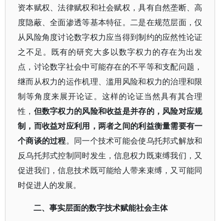
资本赋权、法律赋权和社会赋权，具有自然垄断、高
度隐蔽、全面渗透等基本特征。二是在规范层面，仅
从风险角度讨论数字权力应当得到制约的应然性论证
之不足。既有的研究大多以数字权力的存在为出发
点，讨论数字社会中可能存在的不平等和支配问题，
继而从权力的运作机理、滥用风险和权力的治理和限
制等角度来展开论证。这样的论证当然具有其合理
性，
但数字权力的风险和收益是并存的，风险对应规
制，而收益对应利用，两者之间的利益衡量需要有一
个商谈的过程
。同一个技术可能会使乌托邦式解放和
反乌托邦式控制同时发生，信息权力既束缚我们，又
促进我们，信息技术既可能给人带来束缚，又可能同
时促进人的发展。
二、事实层面的数字技术赋能社会主体