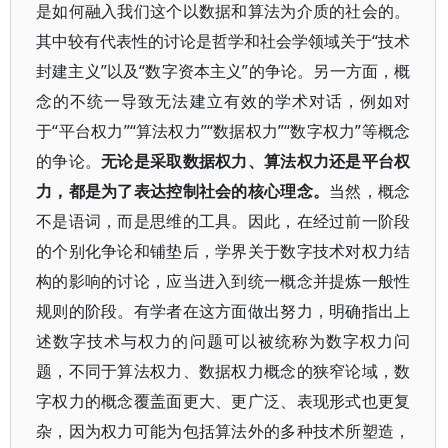
是如何融入我们这个以数据和算法为介质的社会的。
其中较有代表性的讨论是哲学和社会学领域关于“技术
封建主义”以及“数字资本主义”的争论。另一方面，概
念的不统一导致无法建立有效的学术对话，例如对
于“平台权力”“算法权力”“数据权力”“数字权力”等概念
的争论。
无论是采取数据权力、算法权力还是平台权
力，都是为了表达控制社会的核心理念。
当然，概念
不是语词，而是思维的工具。因此，在经过前一阶段
的个别化争论和铺垫后，学界关于数字技术对权力结
构的影响的讨论，应当进入到统一概念并提炼一般性
规则的阶段。有学者在这方面做出努力，明确指出上
述数字技术与权力的问题可以被统称为数字权力问
题，不同于算法权力、数据权力概念的狭窄论域，数
字权力的概念覆盖面更大、更广泛、表现形式也更复
杂，因为权力可能为包括算法外的多种技术所塑造，