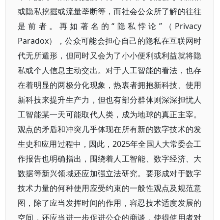
或隐私挖掘或流量垄断等，而社会公众所了解的往往
是前者。再如著名的“隐私悖论”（Privacy
Paradox），公众可能会担心自己的隐私在互联网时
代无所遁形，但同时又会为了小小便利或利益就将隐
私或个人信息主动交出。对于人工智能的看法，也存
在着明显的两极分化现象，热衷者拥抱新科技、使用
新科技来提升生产力，但也有部分群体则深深担忧人
工智能某一天可能取代人类，成为地球的真正主宰。
观点的矛盾和冲突几乎体现在所有新的数字技术的发
生史和应用过程中，因此，2025年全国人大常委会工
作报告也明确指出，围绕着人工智能、数字经济、大
数据等新兴领域还应加强立法研究。要形成对于数字
技术力量的何种使用应受约束的一般性观点及规范意
图，除了应当发挥时间的作用，容忍技术适度发展的
空间，还应当进一步促进公众的商谈，使得使用者对