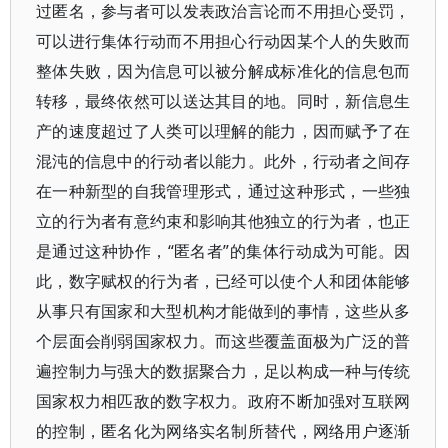
过匿名，参与者可以发表政治言论而不用担心受罚，
可以进行集体行动而不用担心行动因某个人的失败而
整体失败，因为信息可以被分解成标准化的信息包而
转移，最终依然可以送达其目的地。同时，新信息生
产的速度超过了人类可以理解的能力，因而赋予了在
混沌的信息中的行动者以能力。此外，行动者之间存
在一种新型的自我管理形式，通过这种形式，一些独
立的行为者有意约束和影响其他独立的行为者，也正
是通过这种协作，“匿名者”的集体行动成为可能。因
此，数字赋权的行为者，已经可以使个人和团体能够
从事只有国家和大型机构才能做到的事情，这些从多
个层面会削弱国家权力。而这些覆盖面极为广泛的普
遍控制力与强大的数据聚合力，足以构成一种与传统
国家权力相匹敌的数字权力。政府不断加强对互联网
的控制，匿名化为网络实名制所替代，网络用户逐渐