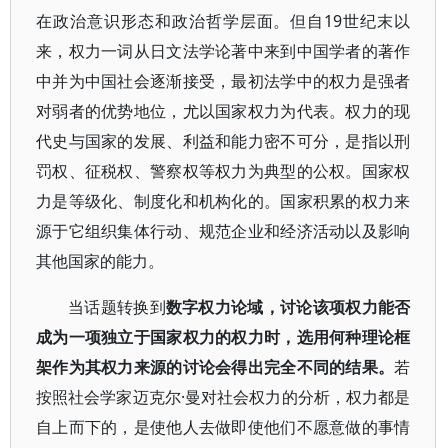
在政治意识形态和政治哲学层面。但自19世纪末以
来，权力一词从日文法学论著中来到中国学者的著作
中并为中国社会逐渐接受，最初法学中的权力是强者
对弱者的优势地位，尤以国家权力为代表。权力的现
代史与国家的发展、利益和能力密不可分，是指以刑
罚权、征税权、警察权等权力为典型的公权。国家权
力是等级化、制度化和机构化的。国家积累的权力来
源于它组织集体行动、规范企业和经济活动以及影响
其他国家的能力。
当话题转换到
数字权力论域，讨论该项权力能否
成为一项独立于国家权力的权力时，选用何种理论框
架作为其权力来源的讨论会得出完全不同的结果。
若
按照社会学家迈克尔·曼对社会权力的分析，权力都是
自上而下的，是使他人去做即使他们不愿意做的事情