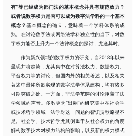
有
”
等已经成为部门法的基本概念并具有规范效力？
或者说数字权力是否可以成为数字法学科的一个基本
概念？
基本概念的确立，意味着一个学科体系的成
熟。在讨论数字法或网络法学科独立性的当下，对数
字权力能否上升为一个法律概念的探讨，尤逢其时。
作为新兴领域的数字权力的研究，自2018年以来
呈现井喷趋势，尤其集中在对算法权力、数据权力、
平台权力等的讨论，但国内外的相关著述，以及相关
著述中最终所欲实现的数字法学体系建构，均有诸多
可期突破之处。一方面，非法学范畴的讨论掩盖了法
学领域的声音。多数更为“出圈”的研究集中在社会学
或技术哲学领域，法学对这一问题的智识贡献略显不
足。社会学、技术哲学尤其侧重于从社会权力的角度
解构数字技术对权力结构的影响，以及新的权力模式