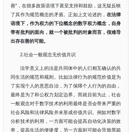
善”，在很多政策语境下甚至支持和鼓励，这无疑反映
了其作为规范概念的矛盾。正如上文论述的，
在法律
语境下，作为权力的下位概念的数字权力概念，自身
带有批判的面向，就一个被批判的对象而言，很难导
出存在善的可能。
2.社会一般观念无价值共识
法学意义上的法是共同体中的人们相互确认的共
同生活的规范和规则。比如法律行为的规范价值是为
了实现个人的意思自治，为了保障个人行为的自由，
最终是为了和公权力划定边界。而就目前为止，社会
一般观念对于数字技术的利用最终是否会带来严重的
社会风险和法律风险并未形成价值共识。例如对数字
分析技术的利用，一方面可能会提高自动化决策的效
率，提高生活的便捷度，另一方面则可能会导致黑箱