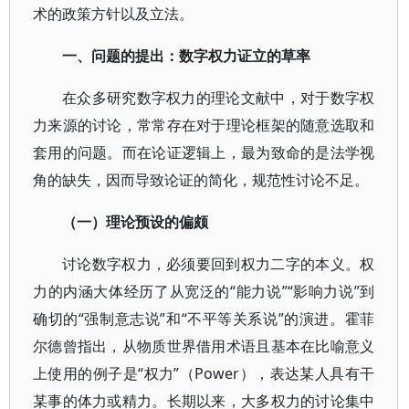
术的政策方针以及立法。
一、问题的提出：数字权力证立的草率
在众多研究数字权力的理论文献中，对于数字权
力来源的讨论，常常存在对于理论框架的随意选取和
套用的问题。而在论证逻辑上，最为致命的是法学视
角的缺失，因而导致论证的简化，规范性讨论不足。
（一）理论预设的偏颇
讨论数字权力，必须要回到权力二字的本义。权
力的内涵大体经历了从宽泛的“能力说”“影响力说”到
确切的“强制意志说”和“不平等关系说”的演进。霍菲
尔德曾指出，从物质世界借用术语且基本在比喻意义
上使用的例子是“权力”（Power），表达某人具有干
某事的体力或精力。长期以来，大多权力的讨论集中