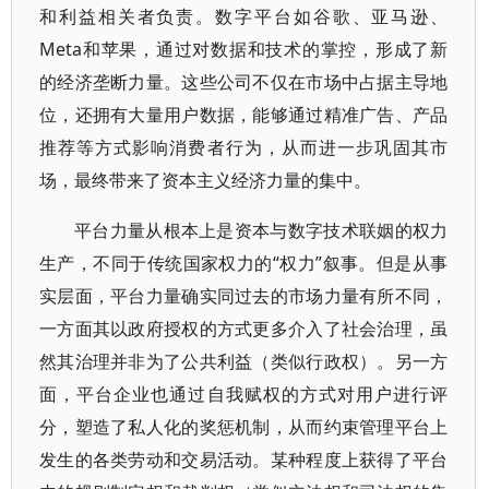
和利益相关者负责。数字平台如谷歌、亚马逊、
Meta和苹果，通过对数据和技术的掌控，形成了新
的经济垄断力量。这些公司不仅在市场中占据主导地
位，还拥有大量用户数据，能够通过精准广告、产品
推荐等方式影响消费者行为，从而进一步巩固其市
场，最终带来了资本主义经济力量的集中。
平台力量从根本上是资本与数字技术联姻的权力
生产，不同于传统国家权力的“权力”叙事。但是从事
实层面，平台力量确实同过去的市场力量有所不同，
一方面其以政府授权的方式更多介入了社会治理，虽
然其治理并非为了公共利益（类似行政权）。另一方
面，平台企业也通过自我赋权的方式对用户进行评
分，塑造了私人化的奖惩机制，从而约束管理平台上
发生的各类劳动和交易活动。某种程度上获得了平台