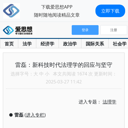
下载爱思想APP
立即下载
随时随地阅读精品文章
登录
注册
首页
法学
经济学
政治学
国际关系
社会学
雷磊：新科技时代法理学的回应与坚守
选择字号：
大
中
小
本文共阅读 1674 次 更新时间：
2025-03-27 11:42
进入专题：
法理学
●
雷磊
(
进入专栏
)