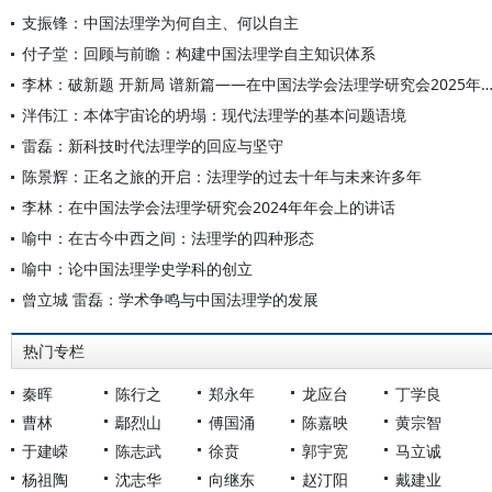
支振锋：中国法理学为何自主、何以自主
付子堂：回顾与前瞻：构建中国法理学自主知识体系
李林：破新题 开新局 谱新篇——在中国法学会法理学研究会2025年年会开幕式
泮伟江：本体宇宙论的坍塌：现代法理学的基本问题语境
雷磊：新科技时代法理学的回应与坚守
陈景辉：正名之旅的开启：法理学的过去十年与未来许多年
李林：在中国法学会法理学研究会2024年年会上的讲话
喻中：在古今中西之间：法理学的四种形态
喻中：论中国法理学史学科的创立
曾立城 雷磊：学术争鸣与中国法理学的发展
热门专栏
秦晖
陈行之
郑永年
龙应台
丁学良
曹林
鄢烈山
傅国涌
陈嘉映
黄宗智
于建嵘
陈志武
徐贲
郭宇宽
马立诚
杨祖陶
沈志华
向继东
赵汀阳
戴建业