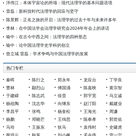
泮伟江：本体宇宙论的坍塌：现代法理学的基本问题语境
雷磊：新科技时代法理学的回应与坚守
陈景辉：正名之旅的开启：法理学的过去十年与未来许多年
李林：在中国法学会法理学研究会2024年年会上的讲话
喻中：在古今中西之间：法理学的四种形态
喻中：论中国法理学史学科的创立
曾立城 雷磊：学术争鸣与中国法理学的发展
热门专栏
秦晖
陈行之
郑永年
龙应台
丁学良
曹林
鄢烈山
傅国涌
陈嘉映
黄宗智
于建嵘
陈志武
徐贲
郭宇宽
马立诚
杨祖陶
沈志华
向继东
赵汀阳
戴建业
李昌平
张鸣
杨奎松
王海光
周濂
杨鹏
邓晓芒
王缉思
陈奉孝
郭世佑
马玲
王振东
狄马
袁伟时
史啸虎
熊培云
秋风
刘小枫
孟令伟
雷一宁