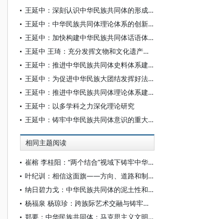
王延中：深刻认识中华民族共同体的形成和发展是历史必然
王延中：中华民族共同体理论体系的创新发展
王延中：加快构建中华民族共同体话语体系
王延中 王琦：充分发挥文物和文化遗产对铸牢中华民族共同体意识的促进作用
王延中：推进中华民族共同体史料体系建设
王延中：为促进中华民族大团结发挥好法治力量
王延中：推进中华民族共同体理论体系建设的重大成果
王延中：以多学科之力深化理论研究
王延中：铸牢中华民族共同体意识的重大意义与重点任务
相同主题阅读
崔榕 李桂阳：“两个结合”视域下铸牢中华民族共同体意识的理论创新
叶纪训：相信这面旗——方向、道路和制度上擎起党的一面旗
纳日碧力戈：中华民族共同体的泥土性和日常性——基于本土知识与民间智慧的探讨
杨福泉 杨琼珍：跨族际艺术交融与铸牢中华民族共同体意识之关系——以纳西族为例
郑要：中华民族共同体：马克思主义文明观的当代中国民族叙事