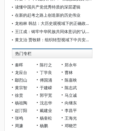
读懂中国共产党优秀特质的深层逻辑
在新的赶考之路上创造新的历史伟业
龙柏林 韩喆：大历史观视域下的正确政绩观
王江成：铸牢中华民族共同体意识的“认同价值”分析
黄文治 贾牧耕：组织转型视域下中共安徽省临时委员会的“两建两废”（1927—1931）
热门专栏
秦晖
陈行之
郑永年
龙应台
丁学良
曹林
鄢烈山
傅国涌
陈嘉映
黄宗智
于建嵘
陈志武
徐贲
郭宇宽
马立诚
杨祖陶
沈志华
向继东
赵汀阳
戴建业
李昌平
张鸣
杨奎松
王海光
周濂
杨鹏
邓晓芒