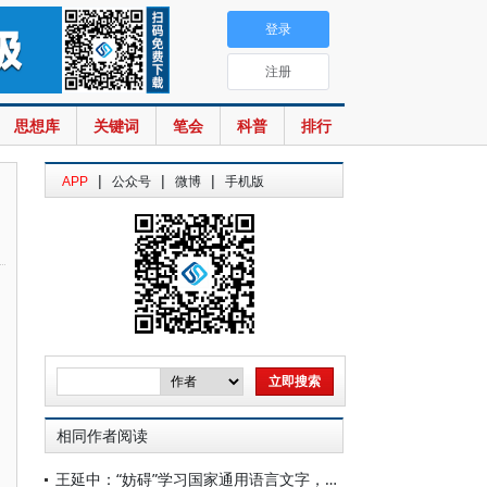
登录
注册
思想库
关键词
笔会
科普
排行
|
|
|
APP
公众号
微博
手机版
相同作者阅读
王延中：“妨碍”学习国家通用语言文字，为何是逆流而行？