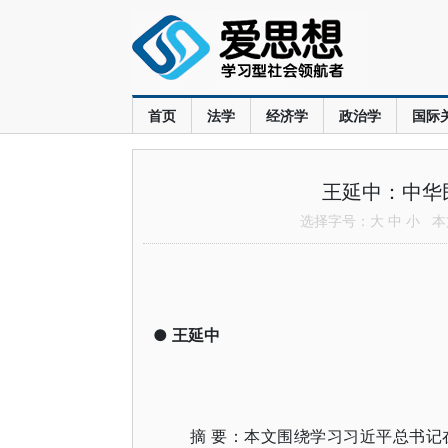
首页
法学
经济学
政治学
国际
王延中：中华
选择字号：
大
中
小
本文
●
王延中
摘 要：本文围绕学习习近平总书记在