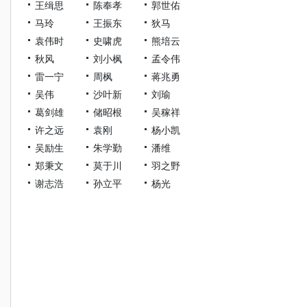
王缉思
陈奉孝
郭世佑
马玲
王振东
狄马
袁伟时
史啸虎
熊培云
秋风
刘小枫
孟令伟
雷一宁
周枫
蒋兆勇
吴伟
沙叶新
刘瑜
葛剑雄
储昭根
吴稼祥
许之远
袁刚
杨小凯
吴励生
朱学勤
潘维
郑秉文
莫于川
羽之野
谢志浩
孙立平
杨光