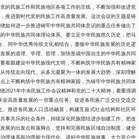
为党的民族工作和民族地区各项工作的主线，不断加强和改进党
业，推进新时代党的民族工作高质量发展。这次会议的主题是铸
围绕如何进一步推进铸牢中华民族共同体意识的重点任务做出了
备的中华民族共同体理论体系。要立足中华民族悠久历史，把马
合、同中华优秀传统文化相结合，遵循中华民族发展的历史逻
和发展的道理、学理、哲理，加快形成中国自主的中华民族共同
是要着眼建设中华民族现代文明，不断构筑中华民族共有精神家
、从传统走向现代、从多元凝聚为一体的发展大趋势，深刻理解
起点上不断构筑中华民族共有精神家园，为铸牢中华民族共同体
绕2021年中央民族工作会议精神和党的二十大精神，着重强调
事业高质量发展的一些重点任务。促进各民族广泛交往交流交
化。推进各民族人口流动融居，构建互嵌式社会结构和社区环
、共事共乐的社会条件，持续深化民族团结进步创建工作。把改
会发展的出发点和落脚点，坚持和完善民族区域自治制度，健全
务治理体系和治理能力现代化。讲好中华民族故事，大力宣介中