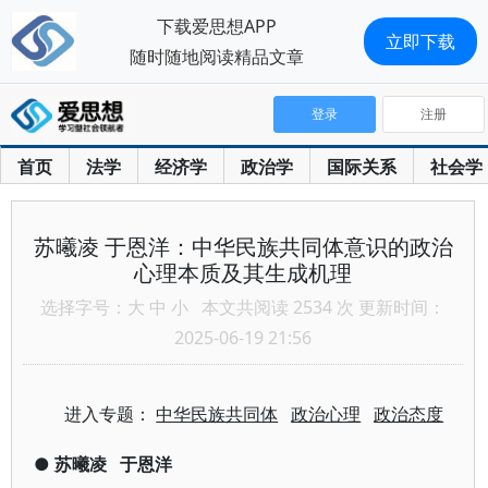
下载爱思想APP
立即下载
随时随地阅读精品文章
登录
注册
首页
法学
经济学
政治学
国际关系
社会学
苏曦凌 于恩洋：中华民族共同体意识的政治
心理本质及其生成机理
选择字号：
大
中
小
本文共阅读 2534 次 更新时间：
2025-06-19 21:56
进入专题：
中华民族共同体
政治心理
政治态度
●
苏曦凌
于恩洋