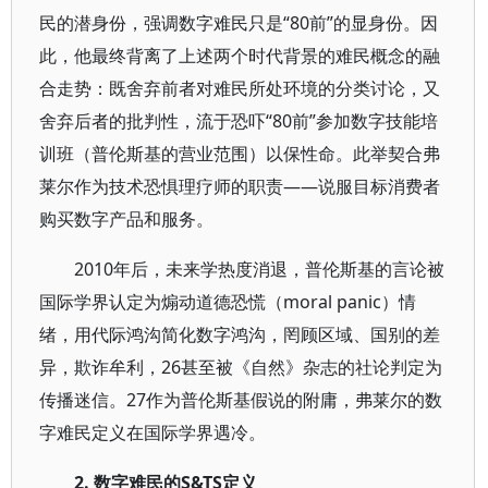
民的潜身份，强调数字难民只是“80前”的显身份。因
此，他最终背离了上述两个时代背景的难民概念的融
合走势：既舍弃前者对难民所处环境的分类讨论，又
舍弃后者的批判性，流于恐吓“80前”参加数字技能培
训班（普伦斯基的营业范围）以保性命。此举契合弗
莱尔作为技术恐惧理疗师的职责——说服目标消费者
购买数字产品和服务。
2010年后，未来学热度消退，普伦斯基的言论被
国际学界认定为煽动道德恐慌（moral panic）情
绪，用代际鸿沟简化数字鸿沟，罔顾区域、国别的差
异，欺诈牟利，26甚至被《自然》杂志的社论判定为
传播迷信。27作为普伦斯基假说的附庸，弗莱尔的数
字难民定义在国际学界遇冷。
2.
数字难民的S&TS定义