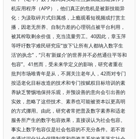
机应用程序（APP），他们真正的危机是被新技能异
化：为汲取碎片式归属感，上瘾观看短视频或打赏主
播，因老无所养、自制力差的心理弱点被平台利用，
被其榨取剩余价值，充当流量劳工。40因此，章玉萍
等呼吁数字难民研究应“放下‘让所有人都纳入数字生
活’的执念”，“只有‘新媒介’的世界并不必然通往平等和
包容”。41然而，受未来学定义的影响，研究者重在
批判市场唯青年是从，不屑关注老年人，42而对专门
按适老化目标改造的技术和专门按赋权目标培训的素
养缺乏警惕地保持乐观，并预设善的意向会引出善的
实效，忽略了这些技术、素养也可能被资本以更高明
的方式挪用。由此，研究者常把普及数字素养和适老
服务所产生的数字包容效果，直接误认为社会包容。
事实上数字包容仅是社会包容的不充分条件。若不首
先通过深化社会保障制度和劳资关系的改革落实社会