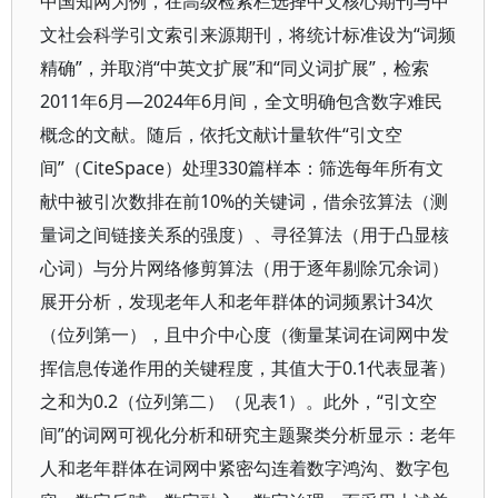
中国知网为例，在高级检索栏选择中文核心期刊与中
文社会科学引文索引来源期刊，将统计标准设为“词频
精确”，并取消“中英文扩展”和“同义词扩展”，检索
2011年6月—2024年6月间，全文明确包含数字难民
概念的文献。随后，依托文献计量软件“引文空
间”（CiteSpace）处理330篇样本：筛选每年所有文
献中被引次数排在前10%的关键词，借余弦算法（测
量词之间链接关系的强度）、寻径算法（用于凸显核
心词）与分片网络修剪算法（用于逐年剔除冗余词）
展开分析，发现老年人和老年群体的词频累计34次
（位列第一），且中介中心度（衡量某词在词网中发
挥信息传递作用的关键程度，其值大于0.1代表显著）
之和为0.2（位列第二）（见表1）。此外，“引文空
间”的词网可视化分析和研究主题聚类分析显示：老年
人和老年群体在词网中紧密勾连着数字鸿沟、数字包