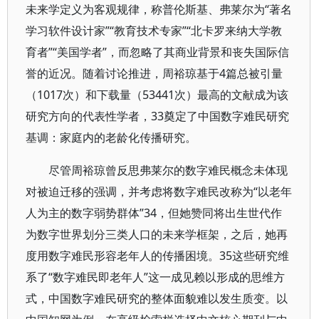
未来学定义为客观规律，称普伦斯基、弗莱尔为“著名
学习软件设计家”“教育技术专家”“北卡罗来纳大学教
育者”“美国学者”，而忽略了其商业背景和丧失国际信
誉的近况。随着讨论推进，周裕琼基于4篇总被引量
（1017次）和下载量（53441次）最高的文献成为该
研究方向的代表性学者，33奠定了中国数字难民研究
基调：家庭内的老龄化传播研究。
尽管周裕琼曾反思弗莱尔的数字难民概念未体现
对被迫迁移的强调，并考虑将数字难民改称为“以老年
人为主的数字弱势群体”34，但她赞同将出生世代作
为数字世界划分三类人口的未来学框架，之后，她再
度用数字难民形容老年人的传播困境。35这些研究维
系了“数字难民即老年人”这一成见赖以形成的思维方
式，中国数字难民研究的整体面貌难以发生质变。以