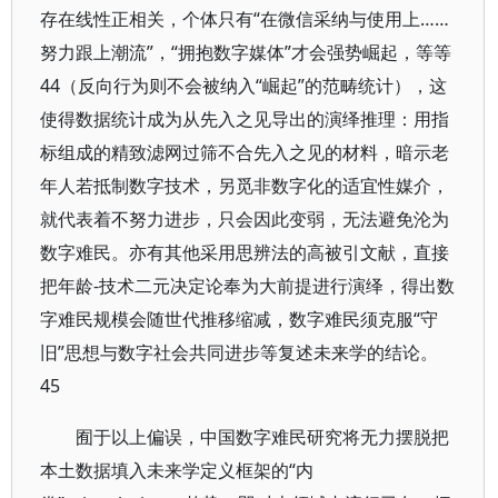
存在线性正相关，个体只有“在微信采纳与使用上……
努力跟上潮流”，“拥抱数字媒体”才会强势崛起，等等
44（反向行为则不会被纳入“崛起”的范畴统计），这
使得数据统计成为从先入之见导出的演绎推理：用指
标组成的精致滤网过筛不合先入之见的材料，暗示老
年人若抵制数字技术，另觅非数字化的适宜性媒介，
就代表着不努力进步，只会因此变弱，无法避免沦为
数字难民。亦有其他采用思辨法的高被引文献，直接
把年龄-技术二元决定论奉为大前提进行演绎，得出数
字难民规模会随世代推移缩减，数字难民须克服“守
旧”思想与数字社会共同进步等复述未来学的结论。
45
囿于以上偏误，中国数字难民研究将无力摆脱把
本土数据填入未来学定义框架的“内