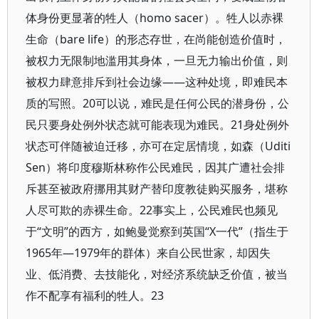
体身份更显著的牲人（homo sacer）。牲人以赤裸
生命（bare life）的形态存世，在尚能创造价值时，
被权力无限制地滥用其身体，一旦无力输出价值，则
被权力肆意排斥到社会边缘——这种处境，即难民本
质的写照。20可以说，难民是任何公民的潜身份，公
民只要身处例外状态就可能表现为难民。21身处例外
状态可伴随被迫迁移，亦可在定居情境，如森（Uditi
Sen）将印度穆斯林称作公民难民，因其广遭社会排
斥甚至被政府挪用其财产替印度教徒购买服务，堪称
人尽可欺的赤裸生命。22事实上，公民难民也频见
于“文明”的西方，如鲍曼觉察到英国“X一代”（指生于
1965年—1979年的群体）来自公民世家，却因失
业、低消费、去技能化，对经济系统缺乏价值，被当
作不配享有福利的牲人。23