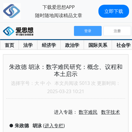
下载爱思想APP
立即下载
随时随地阅读精品文章
登录
注册
首页
法学
经济学
政治学
国际关系
社会学
朱政德 胡泳：数字难民研究：概念、议程和
本土启示
选择字号：
大
中
小
本文共阅读 5013 次 更新时间：
2025-03-23 10:21
进入专题：
数字难民
数字技术
●
朱政德
胡泳
(
进入专栏
)