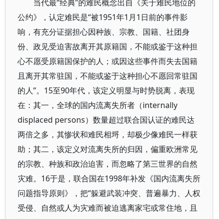
当代最“经典”的难民概念出自《关于难民地位的
公约》，认定难民是“被1951年1月1日前的事件影
响，有充分证据担心因种族、宗教、国籍、社团身
份、政见受迫害故离开其原籍国，不能或鉴于这种担
心不愿受原籍国保护的人；或因这些事件而失去国籍
且离开其常驻国，不能或鉴于这种担心不愿回常驻国
的人”。15至90年代，该定义明显与时势脱离，表现
在：其一，全球的国内流离失所者（internally
displaced persons）数量超过联合国认证的难民达
两倍之多，其惨状和难民相埒，却极少像难民一样获
助；其二，该定义对流离失所的归因，偏重欧洲常见
的宗教、种族和政治迫害，而忽略了第三世界的自然
灾难。16于是，联合国在1998年补发《国内流离失所
问题指导原则》，把“躲避武装冲突、普遍暴力、人权
受侵、自然或人为灾难而被迫逃离家宅或常住地，且