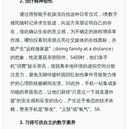
2.
治疗精神创伤
通过用智能手机操演自拍这种日常仪式，Ⅰ类数字
难民随时记录求生轨迹，向远方亲朋证明自己的存
在，借此确认生命的意义感，为不确定的旅程增添掌
控感，哪怕仅看到亲朋点亮社交媒体的在线图标，亦
能产生“远程做家庭”（doing family at a distance）
的想象，恍若重获亲密陪伴。54同时，他们靠手
机“消费”娱乐资讯，借脱离本地环境的虚拟空间分散
注意力，避免无聊待援时因回忆创伤事件导致努力维
护的心理防线被瞬间击溃。55此外，手机一站集成多
功能的界面形态，让他们获得“只需点一下就直通外
援”的安全感和应变的信心，产生近乎眷恋的技术依
赖，赞美手机是“挚友”、“义肢”或“氧气”。56
3.
习得可供自立的数字素养