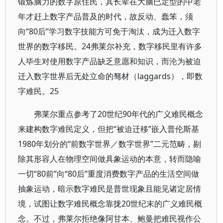
锻炼脑力的数字原住民，其长辈在大脑已定型的中老
年才赶上数字产品普及的时代，故反动、蠢笨，须
向“80后”学习数字技能方可免于淘汰，成为迁入数字
世界的数字移民。24弗莱尔补充，数字移民里有许多
人毕生对使用数字产品缺乏意愿和知识，而沦为被迫
迁入数字世界后无处立命的驽材（laggards），即数
字难民。25
弗莱尔重点参考了20世纪90年代的广义难民概念
来建构数字难民定义，但把“被迫迁移”嵌入普伦斯基
1980年划分的“前数字世界／数字世界”二元范畴，剔
除其形容人在物理空间做具象运动的本意，转而隐喻
一切“80前”向“80后”重度消费数字产品的生活空间做
抽象运动，暗示数字难民是普世现象且能见诸定居情
境，试图让数字难民概念靠拢20世纪末的广义难民概
念。不过，弗莱尔拒绝像阿甘本、鲍曼把难民视作公