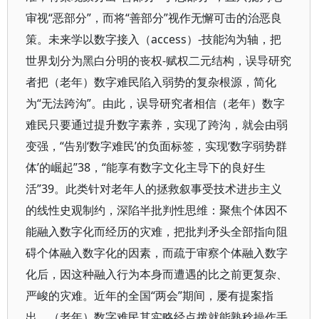
审视“恶部分”，而将“善部分”视作无懈可击的治恶良
策。未来学以数字接入（access）-技能沟为轴，把
世界划分为黑白分明的丧权-赋权二元结构，误导研究
者把（老年）数字难民陷入弱势的复杂根源，简化
为“无法跨沟”。由此，误导研究者相信（老年）数字
难民只要通过提升数字素养，实现了跨沟，就会由弱
变强，“告别‘数字难民’的负面标签，实现‘数字弱势群
体’的崛起”38，“能享有数字文化主导下的良好生
活”39。此类针对老年人的拯救叙事受技术进步主义
的线性史观制约，深陷半批判性思维：聚焦个体因不
能融入数字化而经历的灾难，把批判矛头全部指向阻
碍个体融入数字化的因素，而疏于审察个体融入数字
化后，因这种融入行为本身而遭遇的比之前更复杂、
严峻的灾难。近年的全国“两会”期间，屡有提案指
出，（老年）数字难民其实略经点拨就能熟稔操作手