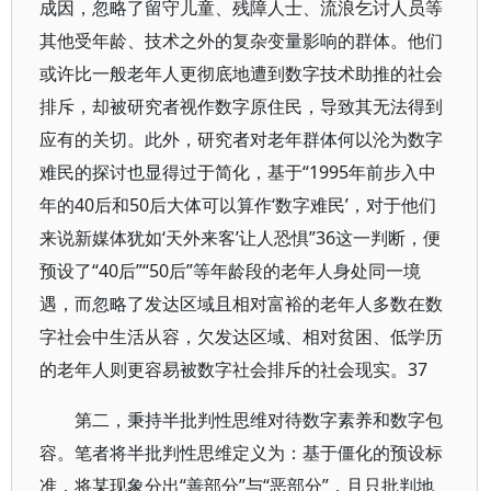
成因，忽略了留守儿童、残障人士、流浪乞讨人员等
其他受年龄、技术之外的复杂变量影响的群体。他们
或许比一般老年人更彻底地遭到数字技术助推的社会
排斥，却被研究者视作数字原住民，导致其无法得到
应有的关切。此外，研究者对老年群体何以沦为数字
难民的探讨也显得过于简化，基于“1995年前步入中
年的40后和50后大体可以算作‘数字难民’，对于他们
来说新媒体犹如‘天外来客’让人恐惧”36这一判断，便
预设了“40后”“50后”等年龄段的老年人身处同一境
遇，而忽略了发达区域且相对富裕的老年人多数在数
字社会中生活从容，欠发达区域、相对贫困、低学历
的老年人则更容易被数字社会排斥的社会现实。37
第二，秉持半批判性思维对待数字素养和数字包
容。笔者将半批判性思维定义为：基于僵化的预设标
准，将某现象分出“善部分”与“恶部分”，且只批判地