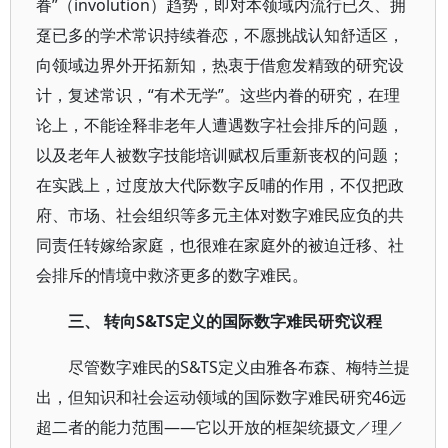
眷”（involution）趋势，即对本领域内流行已久、拥
趸已多的学术常识持续眷恋，不愿挑战认知舒适区，
向领域边界外开拓新知，热衷于借愈发精致的研究设
计，复述常识，“有术无学”。这些内眷的研究，在理
论上，不能诠释非老年人遭遇数字社会排斥的问题，
以及老年人被数字技能培训赋权后重新丧权的问题；
在实践上，过度放大代际数字反哺的作用，不仅把政
府、市场、社会组织等多元主体对数字难民应负的共
同责任转嫁给家庭，也很难在家庭外的被迫迁移、社
会排斥的情境中救济更多的数字难民。
三、 转向S&TS定义的国际数字难民研究议程
尽管数字难民的S&TS定义由雅各布森、梅特兰提
出，但知识和社会运动领域的国际数字难民研究46远
超二者的能力范围——它以开放的框架统摄文／理／