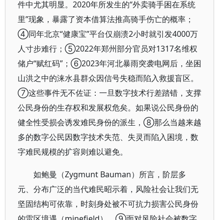
件中尤其明显。2020年所发生的“外卖骑手困在系统
里”现象，暴露了资本借算法推高骑手伤亡的概率；
④同年北京“健康宝”平台仅崩溃2小时就引发4000万
人寸步难行；⑤2022年郑州部分官员对1317名维权
储户“赋红码”；⑥2023年河北暴雨突袭电网后，坐困
山洪之中的涞水县群众因信号失稳而陷入救援盲区。
⑦这些事件无不佐证：一旦数字技术行差踏错，支撑
公民身份的生存权和发展权危矣。如果说公民身份的
健全性受损会诱发难民身份的派生，⑧那么当越来越
多的数字公民因数字技术失范、失灵而陷入困境，数
字难民规模的扩容则难以避免。
如鲍曼（Zygmunt Bauman）所言，阶层多
元、分布广泛的当代难民昭示着，风险社会让我们无
坚固结构可依靠，时刻身处被不可抗力损害公民身份
的雷区境遇（minefield）。⑨面对风险社会被数字