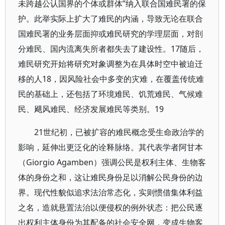
未跨越公认国界的个体或群体”纳入联合国难民署的保
护。此举实际上扩大了难民的内涵，导致无论在联合
国难民署的业务层面抑或难民研究的学理层面，对剖
分难民、国内流离失所者都失去了建设性。17随后，
难民研究开始将研究对象调整为在具体时空中被迫迁
移的人18，因风险社会中多变的灾难，在覆盖传统难
民的基础上，还包括了环境难民、饥荒难民、气候难
民、飓风难民、经济发展难民等类别。19
21世纪初，已被扩容的难民概念受生命政治学的
影响，延伸出更泛化的诠释脉络。其代表学者阿甘本
（Giorgio Agamben）强调公民是权利主体、生物客
体的身份之和，这让难民身份足以消解公民身份的边
界。现代性貌似追求法治常态化，实则惯借集体利益
之名，造就悬置法治以便侵权的例外状态：把公民逐
出权利主体身份为其配备的社会安全网，变成生物客