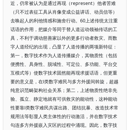
近，仍常被认为是通过再现（represent）他者苦难
（只不过表征工具从肖像变成公益讲话、动员信等）
去唤起人的利他情感和施舍行动。60上述传统太注重
话语的作用，把媒介等同于替人道运动领袖传话的工
具，不利于调动慈善家以外的更多行动者救灾。而数
字人道经纪的出现，凸显了人道传播的两项新特征：
第一，数字技术作为人道传播媒介，其物质性（包括
便携性、具身性、脱域性、可定位、多功能、平台交
互模式等）使数字技术固然能再现求援话语，但更重
要的意义是，在Ⅰ类数字难民与多方外援间斡旋，超越
纯意识范畴架构社会关系；第二，上述物质性绝非先
验、孤立、静定地就有可供救灾的能动性，这种能动
性要靠Ⅰ类数字难民共谋出路、团结抗暴、改造技术常
规用法等彰显人类主体性的行动激活，并在数字技术
勾连多方外援嵌入灾区的过程中涌现。因此，数字技