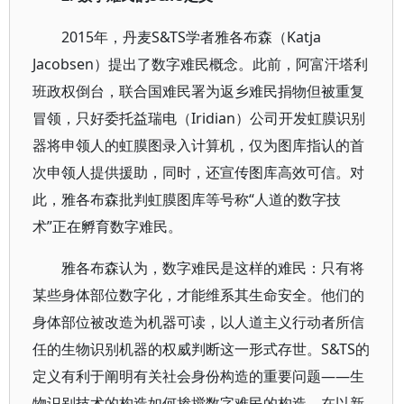
2015年，丹麦S&TS学者雅各布森（Katja
Jacobsen）提出了数字难民概念。此前，阿富汗塔利
班政权倒台，联合国难民署为返乡难民捐物但被重复
冒领，只好委托益瑞电（Iridian）公司开发虹膜识别
器将申领人的虹膜图录入计算机，仅为图库指认的首
次申领人提供援助，同时，还宣传图库高效可信。对
此，雅各布森批判虹膜图库等号称“人道的数字技
术”正在孵育数字难民。
雅各布森认为，数字难民是这样的难民：只有将
某些身体部位数字化，才能维系其生命安全。他们的
身体部位被改造为机器可读，以人道主义行动者所信
任的生物识别机器的权威判断这一形式存世。S&TS的
定义有利于阐明有关社会身份构造的重要问题——生
物识别技术的构造如何掺搅数字难民的构造，在以新