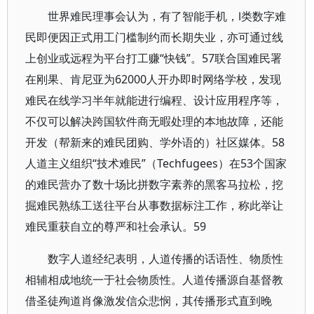
世界难民理事会认为，有了智能手机，Ⅰ类数字难
民即便因正式用工门槛制约而长期失业，亦可通过线
上创业或远程为平台打工赚“快钱”。57联合国难民署
在刚果、肯尼亚为62000人开办即时网络学校，发现
难民在线学习半年就能进行编程、设计应用程序等，
不仅可以解决跨国软件商无暇处理的本地故障，还能
开发（帮新来的难民团购、学外语的）社区媒体。58
人道主义组织“技术难民”（Techfugees）在53个国家
的难民营办了数十场比拼数字素养的黑客马拉松，挖
掘难民熟练工送往平台从事数据标注工作，称此举让
难民重获自立的尊严和社会承认。59
数字人道经纪表明，人道传播的话语性、物质性
相辅相成地统一于社会物质性。人道传播源自基督教
借圣徒殉道肖像激发信众悲悯，其传播形式直到晚